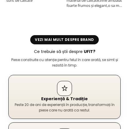
sunt de calitate
material de calitate,vine ambalat
b
foarte frumos și elegant,o sa mai
r
comand,sânt foarte mulțumită.
VEZI MAI MULT DESPRE BRAND
Ce trebuie să știi despre
UFIT?
Piese construite cu atenție pentru felul în care arată, se simt și
rezistă în timp.
Experiență & Tradiție
Peste 20 de ani de experiență în producție, transformați în
piese care nu arată ca restul.