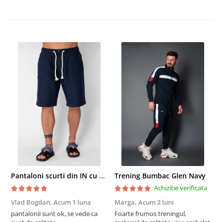
Pantaloni scurti din IN cu nasture si snur Navy
Trening Bumbac Glen Navy
Achizitie verificata
Vlad Bogdan,
Acum 1 luna
Marga,
Acum 2 luni
C
pantalonii sunt ok, se vede ca
Foarte frumos treningul,
B