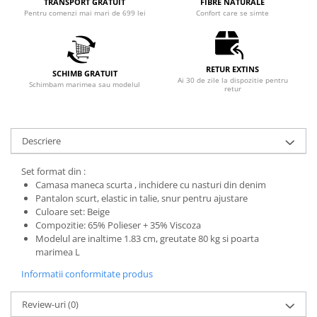
TRANSPORT GRATUIT
FIBRE NATURALE
Pentru comenzi mai mari de 699 lei
Confort care se simte
RETUR EXTINS
SCHIMB GRATUIT
Ai 30 de zile la dispozitie pentru
Schimbam marimea sau modelul
retur
Descriere
Set format din :
Camasa maneca scurta , inchidere cu nasturi din denim
Pantalon scurt, elastic in talie, snur pentru ajustare
Culoare set: Beige
Compozitie: 65% Polieser + 35% Viscoza
Modelul are inaltime 1.83 cm, greutate 80 kg si poarta
marimea L
Informatii conformitate produs
Review-uri
(0)