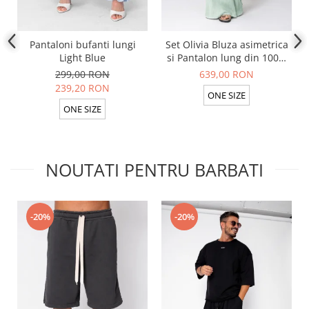
Pantaloni bufanti lungi
Set Olivia Bluza asimetrica
Light Blue
si Pantalon lung din 100%
in Light Olive
299,00 RON
639,00 RON
239,20 RON
ONE SIZE
ONE SIZE
NOUTATI PENTRU BARBATI
-20%
-20%