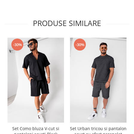
PRODUSE SIMILARE
-30%
-30%
Set Como bluza V-cut si
Set Urban tricou si pantalon