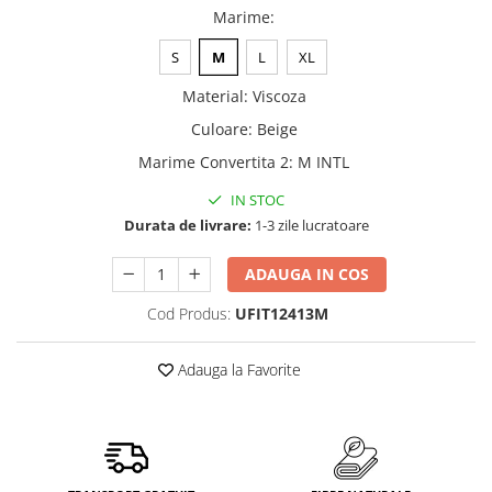
Marime
:
S
M
L
XL
Material
:
Viscoza
Culoare
:
Beige
Marime Convertita 2
:
M INTL
IN STOC
Durata de livrare:
1-3 zile lucratoare
ADAUGA IN COS
Cod Produs:
UFIT12413M
Adauga la Favorite