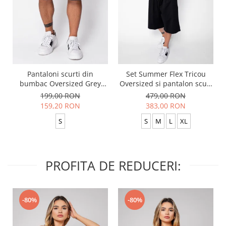
Pantaloni scurti din
Set Summer Flex Tricou
bumbac Oversized Grey
Oversized si pantalon scurt
Anthracite
Baggy Black
199,00 RON
479,00 RON
159,20 RON
383,00 RON
S
S
M
L
XL
PROFITA DE REDUCERI:
-80%
-80%