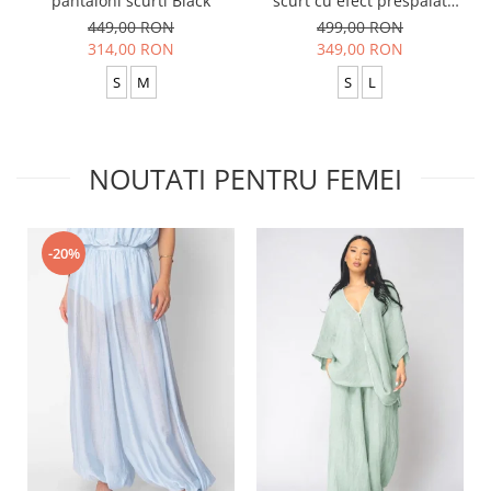
pantaloni scurti Black
scurt cu efect prespalat
Black
449,00 RON
499,00 RON
314,00 RON
349,00 RON
S
M
S
L
NOUTATI PENTRU FEMEI
-20%