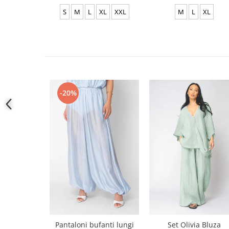
S
M
L
XL
XXL
M
L
XL
-20%
Pantaloni bufanti lungi
Set Olivia Bluza