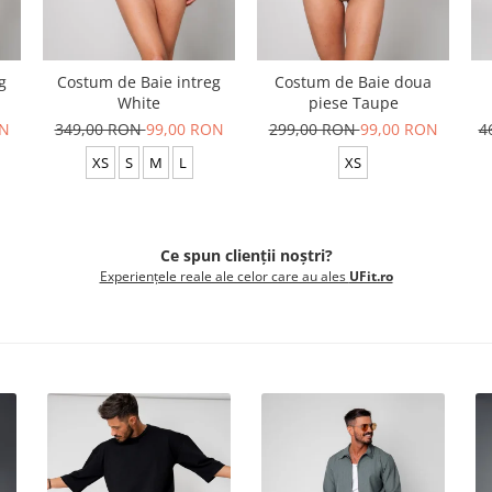
g
Costum de Baie intreg
Costum de Baie doua
White
piese Taupe
ON
349,00 RON
99,00 RON
299,00 RON
99,00 RON
4
XS
S
M
L
XS
Ce spun clienții noștri?
Experiențele reale ale celor care au ales
UFit.ro