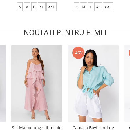
S
M
L
XL
XXL
S
M
L
XL
XXL
NOUTATI PENTRU FEMEI
-46%
Set Maiou lung stil rochie
Camasa Boyfriend de