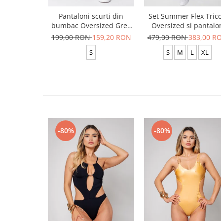
Pantaloni scurti din
Set Summer Flex Tric
bumbac Oversized Grey
Oversized si pantalo
Anthracite
scurt Baggy Black
199,00 RON
159,20 RON
479,00 RON
383,00 R
S
S
M
L
XL
-80%
-80%