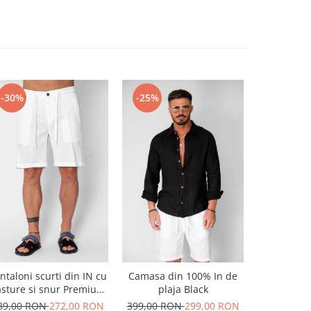
-30%
-25%
-20%
ntaloni scurti din IN cu
Camasa din 100% In de
Pantaloni 
sture si snur Premium
plaja Black
snur c
Edition White
89,00 RON
272,00 RON
399,00 RON
299,00 RON
299,00 R