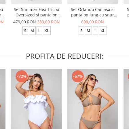
ou
Set Summer Flex Tricou
Set Orlando Camasa si
S
n
Oversized si pantalon
pantalon lung cu snur
scurt Baggy Grey
Premium Grey
ON
479,00 RON
383,00 RON
699,00 RON
Anthracite
S
M
L
XL
S
M
L
XL
PROFITA DE REDUCERI:
-72%
-67%