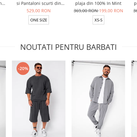
n
si Pantaloni scurti din
plaja dIn 100% In Mint
p
t
100% in Rose
529,00 RON
369,00 RON
199,00 RON
3
ONE SIZE
XS-S
NOUTATI PENTRU BARBATI
-20%