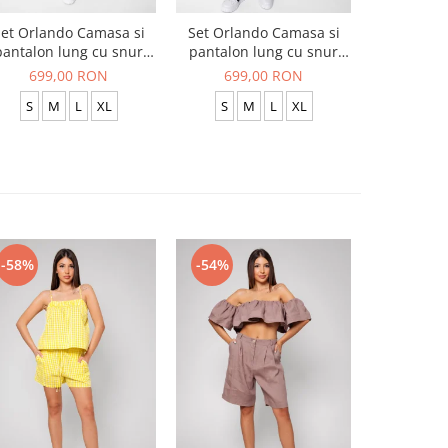
et Orlando Camasa si
Set Orlando Camasa si
Set Jachet
pantalon lung cu snur
pantalon lung cu snur
pantalon
Premium Black
Premium Navy
699,00 RON
699,00 RON
519
S
M
L
XL
S
M
L
XL
S
-58%
-54%
-54%