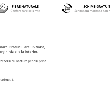
FIBRE NATURALE
SCHIMB GRATUI
Confort care se simte
Schimbam marimea sau m
are. Produsul are un finisaj
ini vizibile la interior.
.
ccesoriu cu nasture pentru prins
 marimea L