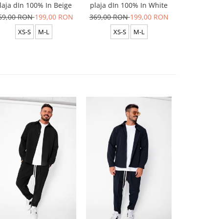
laja dIn 100% In Beige
plaja dIn 100% In White
plaja dIn
69,00 RON
199,00 RON
369,00 RON
199,00 RON
369,00 R
XS-S
M-L
XS-S
M-L