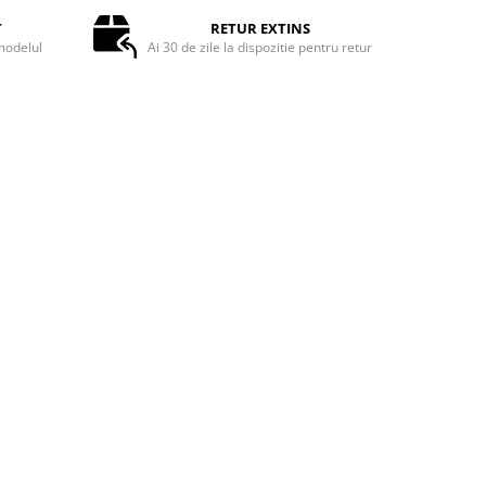
T
RETUR EXTINS
odelul
Ai 30 de zile la dispozitie pentru retur