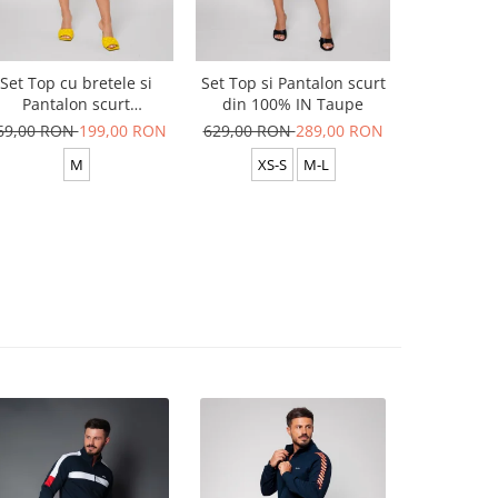
Set Top cu bretele si
Set Top si Pantalon scurt
Set Top si
Pantalon scurt
din 100% IN Taupe
din 100
Yellow/White
69,00 RON
199,00 RON
629,00 RON
289,00 RON
629,00 R
M
XS-S
M-L