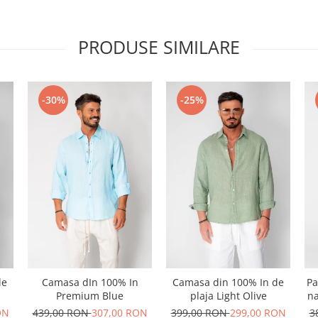
PRODUSE SIMILARE
-30%
-25%
de
Camasa dIn 100% In
Camasa din 100% In de
Pa
Premium Blue
plaja Light Olive
na
ON
439,00 RON
307,00 RON
399,00 RON
299,00 RON
3