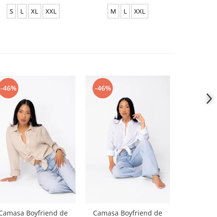
S
L
XL
XXL
M
L
XXL
S
-46%
-46%
-46%
Camasa Boyfriend de
Camasa Boyfriend de
Camasa B