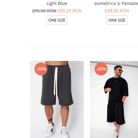
Light Blue
asimetrica si Pantalo
lung din 100% in Ligh
299,00 RON
239,20 RON
639,00 RON
Olive
ONE SIZE
ONE SIZE
-20%
-20%