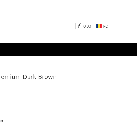
0,00
RO
Premium Dark Brown
are