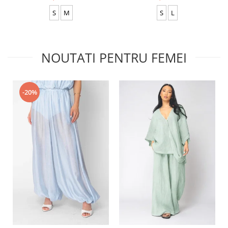
S
M
S
L
NOUTATI PENTRU FEMEI
-20%