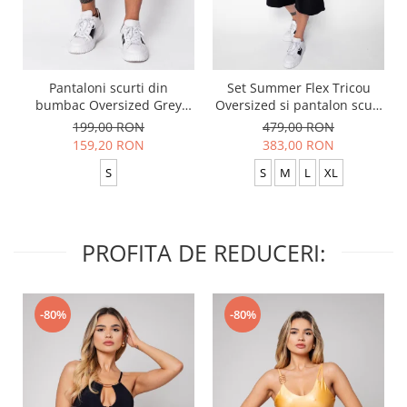
Pantaloni scurti din
Set Summer Flex Tricou
bumbac Oversized Grey
Oversized si pantalon scurt
Anthracite
Baggy Black
199,00 RON
479,00 RON
159,20 RON
383,00 RON
S
S
M
L
XL
PROFITA DE REDUCERI:
-80%
-80%