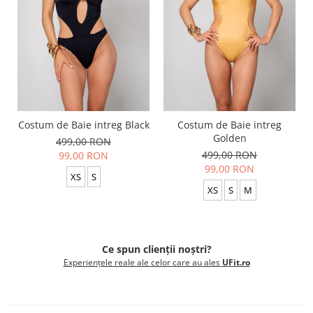
Costum de Baie intreg Black
Costum de Baie intreg
Golden
499,00 RON
499,00 RON
99,00 RON
99,00 RON
XS
S
XS
S
M
Ce spun clienții noștri?
Experiențele reale ale celor care au ales
UFit.ro