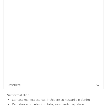
Marime
:
S
M
L
XL
Material
:
Viscoza
Culoare
:
Light Brown
Marime Convertita 2
:
S INTL
IN STOC
Durata de livrare:
1-3 zile lucratoare
ADAUGA IN COS
Cod Produs:
UFIT12414S
Descriere
Set format din :
Camasa maneca scurta , inchidere cu nasturi din denim
Pantalon scurt, elastic in talie, snur pentru ajustare