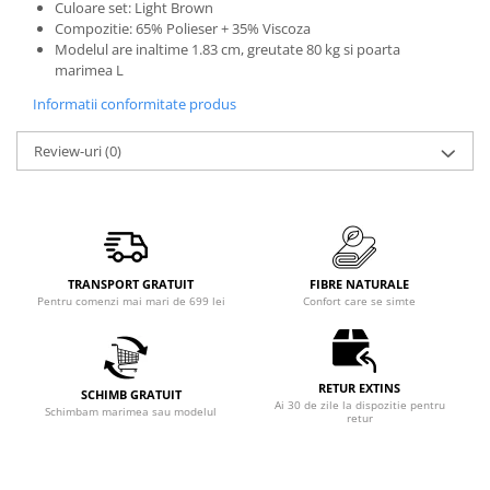
Culoare set: Light Brown
Compozitie: 65% Polieser + 35% Viscoza
Modelul are inaltime 1.83 cm, greutate 80 kg si poarta
marimea L
Informatii conformitate produs
Review-uri
(0)
TRANSPORT GRATUIT
FIBRE NATURALE
Pentru comenzi mai mari de 699 lei
Confort care se simte
RETUR EXTINS
SCHIMB GRATUIT
Ai 30 de zile la dispozitie pentru
Schimbam marimea sau modelul
retur