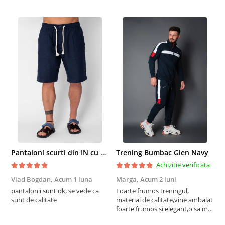
Pantaloni scurti din IN cu nasture si snur Navy
Trening Bumbac Glen Navy
Achizitie verificata
Vlad Bogdan,
Acum 1 luna
Marga,
Acum 2 luni
C
pantalonii sunt ok, se vede ca
Foarte frumos treningul,
B
sunt de calitate
material de calitate,vine ambalat
b
foarte frumos și elegant,o sa mai
r
comand,sânt foarte mulțumită.