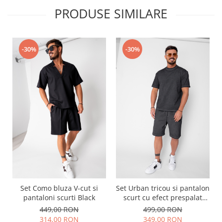
PRODUSE SIMILARE
-30%
-30%
Set Como bluza V-cut si
Set Urban tricou si pantalon
pantaloni scurti Black
scurt cu efect prespalat
Black
449,00 RON
499,00 RON
314,00 RON
349,00 RON