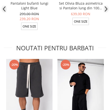
Pantaloni bufanti lungi
Set Olivia Bluza asimetrica
Light Blue
si Pantalon lung din 100%
in Light Olive
299,00 RON
639,00 RON
239,20 RON
ONE SIZE
ONE SIZE
NOUTATI PENTRU BARBATI
-20%
-20%