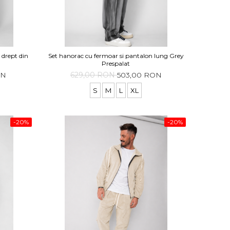
 drept din
Set hanorac cu fermoar si pantalon lung Grey
Prespalat
ON
629,00 RON
503,00 RON
S
M
L
XL
-20%
-20%