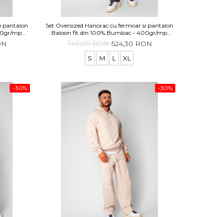
i pantalon
Set Oversized Hanorac cu fermoar si pantalon
400gr/mp
Baloon fit din 100% Bumbac - 400gr/mp
te
Premium Edition Brown
ON
749,00 RON
524,30 RON
S
M
L
XL
-30%
-30%