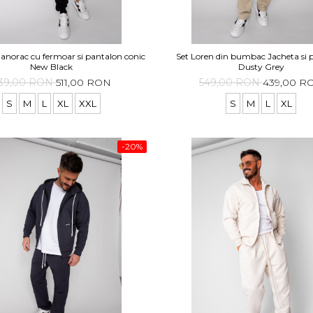
anorac cu fermoar si pantalon conic
Set Loren din bumbac Jacheta si 
New Black
Dusty Grey
39,00 RON
511,00 RON
549,00 RON
439,00 R
S
M
L
XL
XXL
S
M
L
XL
-20%