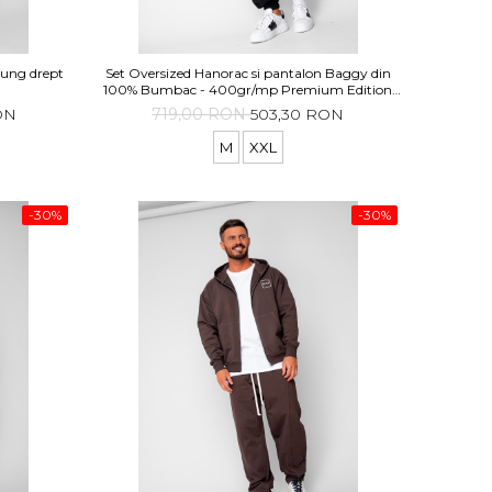
lung drept
Set Oversized Hanorac si pantalon Baggy din
100% Bumbac - 400gr/mp Premium Edition
Black
ON
719,00 RON
503,30 RON
M
XXL
-30%
-30%