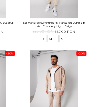
cu cusaturi
Set Hanorac cu fermoar si Pantalon Lung din
t
reiat Corduroy Light Beige
ON
859,00 RON
687,00 RON
S
M
L
XL
-20%
-20%