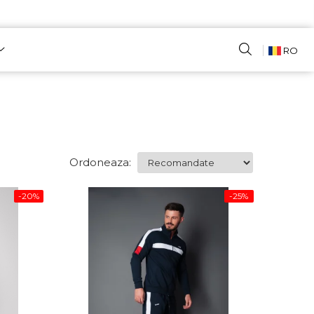
RO
Ordoneaza:
-20%
-25%