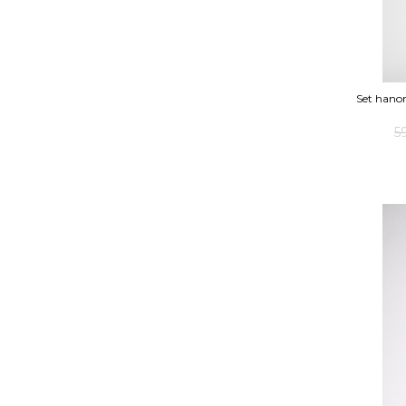
Set hanor
5