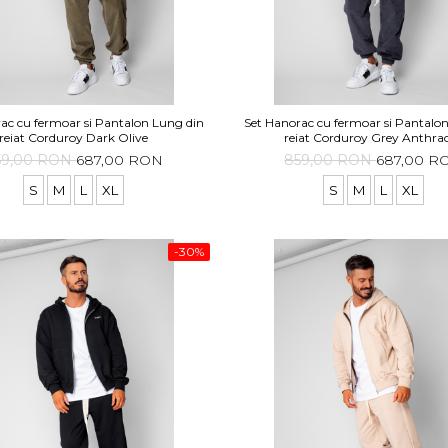
ac cu fermoar si Pantalon Lung din
Set Hanorac cu fermoar si Pantalo
reiat Corduroy Dark Olive
reiat Corduroy Grey Anthrac
59,00 RON
687,00 RON
859,00 RON
687,00 R
S
M
L
XL
S
M
L
XL
-30%