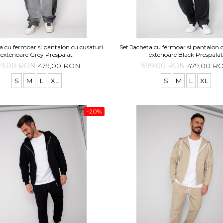
a cu fermoar si pantalon cu cusaturi
Set Jacheta cu fermoar si pantalon 
exterioare Grey Prespalat
exterioare Black Prespala
99,00 RON
479,00 RON
599,00 RON
479,00 R
S
M
L
XL
S
M
L
XL
-20%