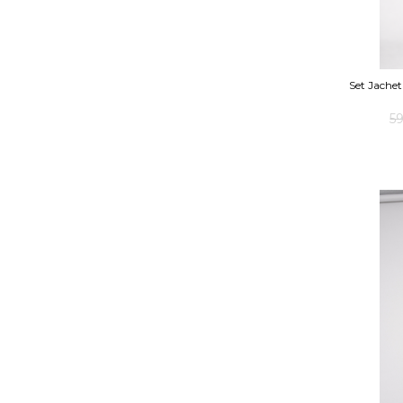
Set Jachet
5