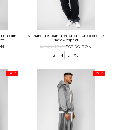
n Lung din
Set hanorac si pantalon cu cusaturi exterioare
ite
Black Prespalat
ON
629,00 RON
503,00 RON
S
M
L
XL
-30%
-20%