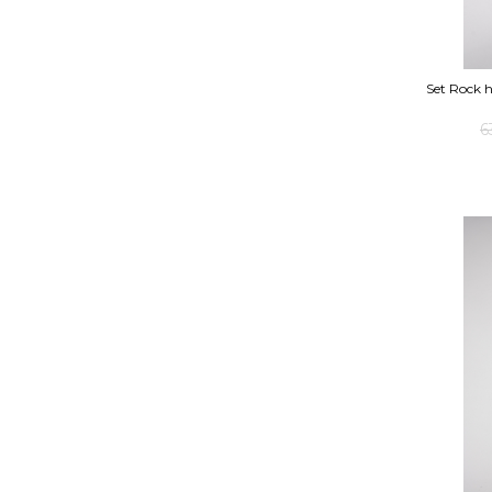
Set Rock h
6