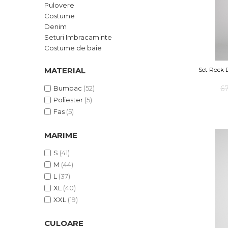
Lenjerie modelatoare
Produse din IN
Pulovere
Costume
Seturi de Vara
Costume de baie
Denim
Pantaloni scurti
Ochelari de Soare
Seturi Imbracaminte
Produse din IN
Costume de baie
Costume de baie
MATERIAL
Set Rock 
Accesorii
Bumbac
(52)
6
Poliester
(5)
Fas
(5)
MARIME
S
(41)
M
(44)
L
(37)
XL
(40)
XXL
(19)
CULOARE