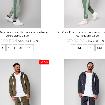
Duo hanorac cu fermoar si pantalon
Set Rock Duo hanorac cu fermoar s
conic Light Olive
conic Dark Olive
79,00 RON
543,00 RON
679,00 RON
543,00 R
S
M
L
XL
XXL
S
M
L
XL
XXL
-20%