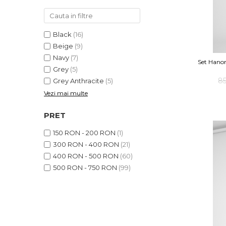
Black
(16)
Beige
(9)
Navy
(7)
Set Hanor
Grey
(5)
8
Grey Anthracite
(5)
Vezi mai multe
PRET
150 RON - 200 RON
(1)
300 RON - 400 RON
(21)
400 RON - 500 RON
(60)
500 RON - 750 RON
(99)