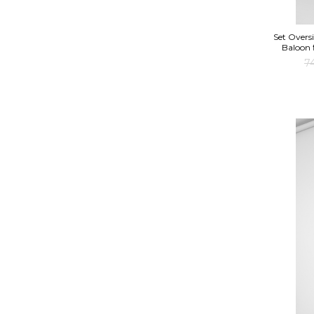
Set Overs
Baloon 
7