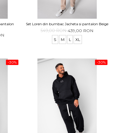
pantalon
Set Loren din bumbac Jacheta si pantalon Beige
549,00 RON
439,00 RON
ON
S
M
L
XL
-30%
-30%