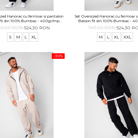
ized Hanorac cu fermoar si pantalon
Set Oversized Hanorac cu fermoar s
fit din 100% Bumbac - 400gr/mp
Baloon fit din 100% Bumbac - 
Premium Edition Black
Premium Edition Off Whi
49,00 RON
524,30 RON
749,00 RON
524,30 R
S
M
L
XL
M
L
XL
XXL
-30%