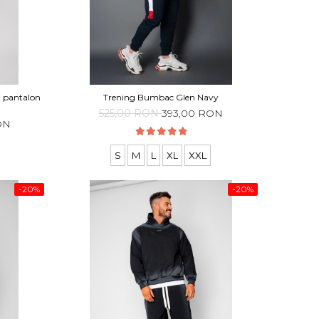
i pantalon
Trening Bumbac Glen Navy
525,00 RON
393,00 RON
ON
S
M
L
XL
XXL
-20%
-20%