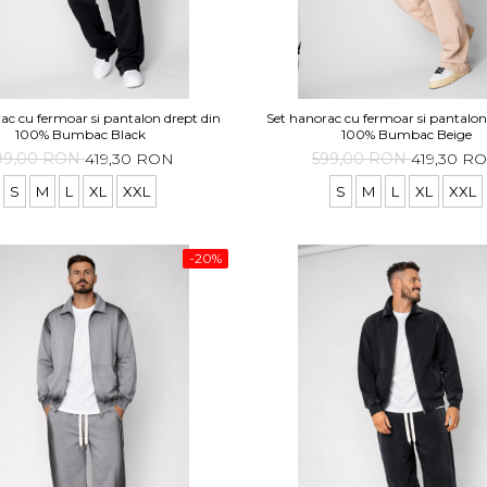
ac cu fermoar si pantalon drept din
Set hanorac cu fermoar si pantalon
100% Bumbac Black
100% Bumbac Beige
99,00 RON
419,30 RON
599,00 RON
419,30 R
S
M
L
XL
XXL
S
M
L
XL
XXL
-20%