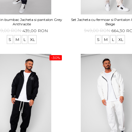
din bumbac Jacheta si pantalon Grey
Set Jacheta cu fermoar si Pantalon 
Anthracite
Beige
49,00 RON
439,00 RON
949,00 RON
664,30 R
S
M
L
XL
S
M
L
XL
-30%