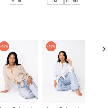
M
XL
S
M
L
XL
XXL
S
-46%
-46%
-46%