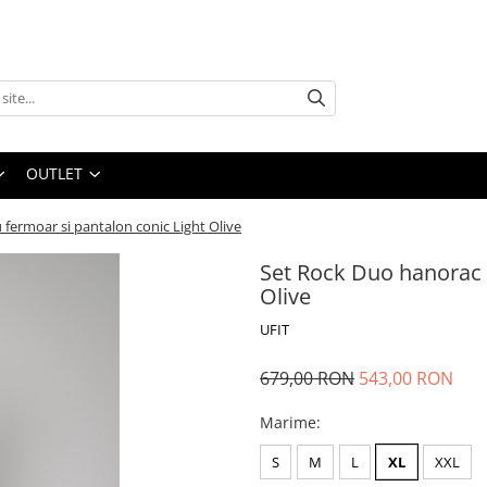
OUTLET
fermoar si pantalon conic Light Olive
Set Rock Duo hanorac 
Olive
UFIT
679,00 RON
543,00 RON
Marime
:
S
M
L
XL
XXL