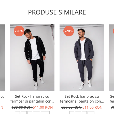
PRODUSE SIMILARE
-20%
-20%
 cu
Set Rock hanorac cu
Set Rock hanorac cu
Se
fermoar si pantalon conic
fermoar si pantalon conic
fe
New Black
New Grey Antracite
ON
639,00 RON
511,00 RON
639,00 RON
511,00 RON
7