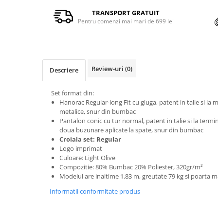
TRANSPORT GRATUIT
Pentru comenzi mai mari de 699 lei
Review-uri
(0)
Descriere
Set format din:
Hanorac Regular-long Fit cu gluga, patent in talie si la 
metalice, snur din bumbac
Pantalon conic cu tur normal, patent in talie si la termi
doua buzunare aplicate la spate, snur din bumbac
Croiala set: Regular
Logo imprimat
Culoare: Light Olive
Compozitie: 80% Bumbac 20% Poliester, 320gr/m²
Modelul are inaltime 1.83 m, greutate 79 kg si poarta
Informatii conformitate produs