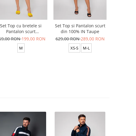
Set Top cu bretele si
Set Top si Pantalon scurt
Set Top si
Pantalon scurt
din 100% IN Taupe
din 100
Yellow/White
69,00 RON
199,00 RON
629,00 RON
289,00 RON
629,00 R
M
XS-S
M-L