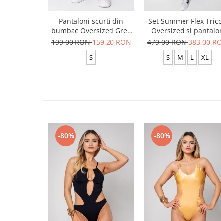
Pantaloni scurti din
Set Summer Flex Tric
bumbac Oversized Grey
Oversized si pantalo
Anthracite
scurt Baggy Black
199,00 RON
159,20 RON
479,00 RON
383,00 R
S
S
M
L
XL
-80%
-80%