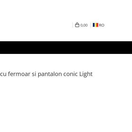
0,00
RO
cu fermoar si pantalon conic Light