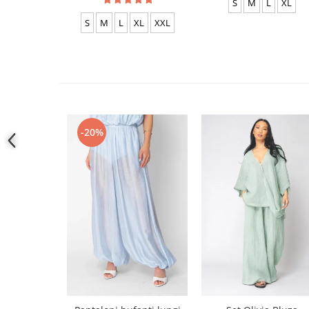
S
M
L
XL
S
M
L
XL
XXL
-20%