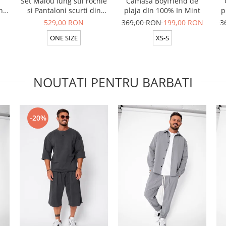
Set Maiou lung stil rochie
Camasa Boyfriend de
n
si Pantaloni scurti din
plaja dIn 100% In Mint
p
t
100% in Rose
529,00 RON
369,00 RON
199,00 RON
3
ONE SIZE
XS-S
NOUTATI PENTRU BARBATI
-20%