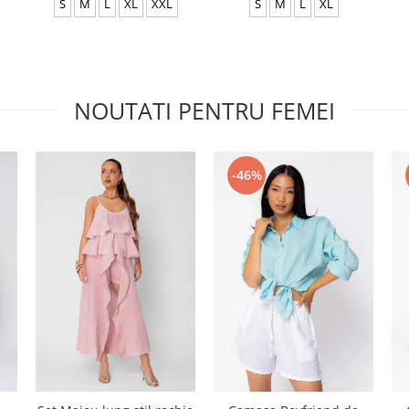
S
M
L
XL
XXL
S
M
L
XL
NOUTATI PENTRU FEMEI
-46%