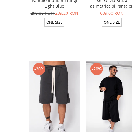
Pantaloni bufanti lungi
Set Olivia Bluza
Light Blue
asimetrica si Pantalo
lung din 100% in Ligh
299,00 RON
239,20 RON
639,00 RON
Olive
ONE SIZE
ONE SIZE
-20%
-20%