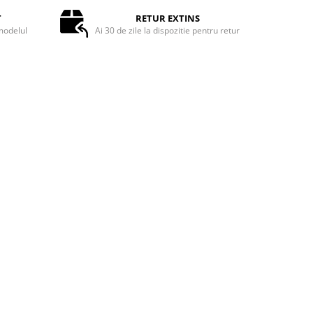
T
RETUR EXTINS
odelul
Ai 30 de zile la dispozitie pentru retur