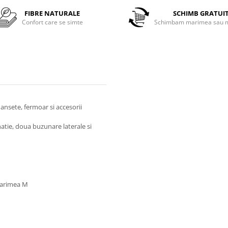
FIBRE NATURALE
SCHIMB GRATUI
Confort care se simte
Schimbam marimea sau m
mansete, fermoar si accesorii
natie, doua buzunare laterale si
 marimea M