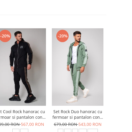
-20%
-20%
-20%
t Cool Rock hanorac cu
Set Rock Duo hanorac cu
Set Hanora
rmoar si pantalon conic
fermoar si pantalon conic
Pantalon 
New Black
Dark Olive
Corduroy
09,00 RON
567,00 RON
679,00 RON
543,00 RON
859,00 R