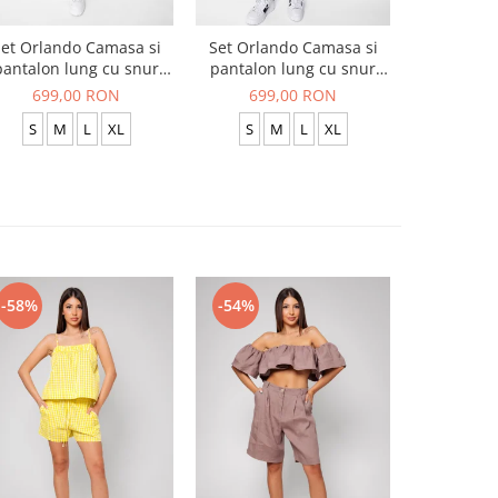
et Orlando Camasa si
Set Orlando Camasa si
Set Jachet
pantalon lung cu snur
pantalon lung cu snur
pantalon
Premium Black
Premium Navy
699,00 RON
699,00 RON
519
S
M
L
XL
S
M
L
XL
S
-58%
-54%
-54%