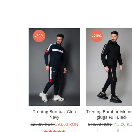
-25%
-20%
Trening Bumbac Glen
Trening Bumbac Moon
Navy
gluga Full Black
525,00 RON
393,00 RON
519,00 RON
415,00 R