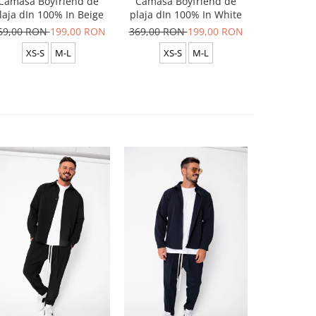
Camasa Boyfriend de
Camasa Boyfriend de
Camasa B
laja dIn 100% In Beige
plaja dIn 100% In White
plaja dIn
69,00 RON
199,00 RON
369,00 RON
199,00 RON
369,00 R
XS-S
M-L
XS-S
M-L