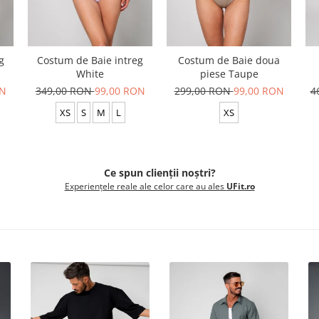
g
Costum de Baie intreg
Costum de Baie doua
White
piese Taupe
ON
349,00 RON
99,00 RON
299,00 RON
99,00 RON
4
XS
S
M
L
XS
Ce spun clienții noștri?
Experiențele reale ale celor care au ales
UFit.ro