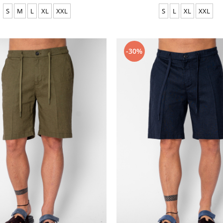
S
M
L
XL
XXL
S
L
XL
XXL
-30%