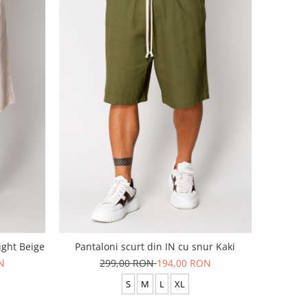
ight Beige
Pantaloni scurt din IN cu snur Kaki
N
299,00 RON
194,00 RON
S
M
L
XL