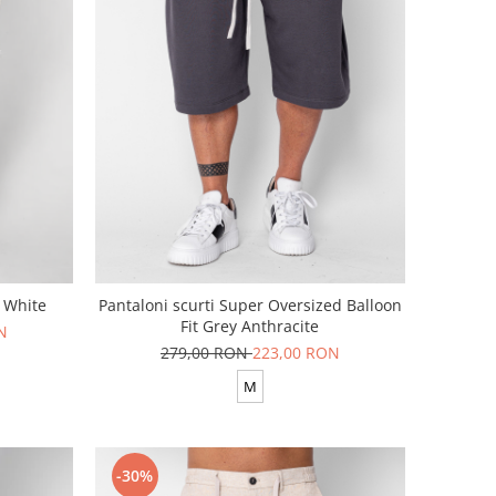
c White
Pantaloni scurti Super Oversized Balloon
Fit Grey Anthracite
N
279,00 RON
223,00 RON
M
-30%