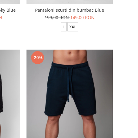
Sky Blue
Pantaloni scurti din bumbac Blue
N
199,00 RON
149,00 RON
L
XXL
-20%