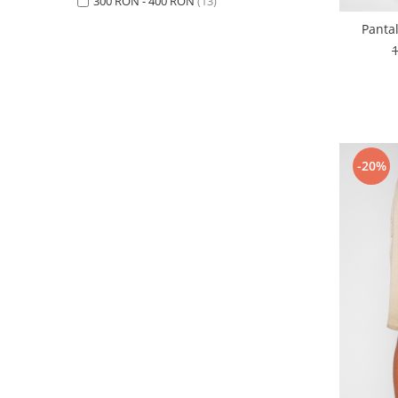
300 RON - 400 RON
(13)
Panta
-20%