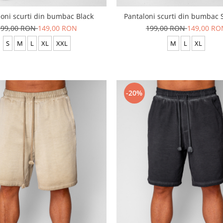
loni scurti din bumbac Black
Pantaloni scurti din bumbac 
199,00 RON
149,00 RON
199,00 RON
149,00 RO
S
M
L
XL
XXL
M
L
XL
-20%