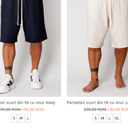
oni scurt din IN cu snur Navy
Pantaloni scurt din IN cu snur L
299,00 RON
194,00 RON
299,00 RON
194,00 RO
S
M
L
S
M
L
XL