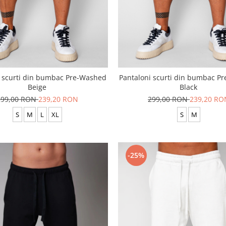
i scurti din bumbac Pre-Washed
Pantaloni scurti din bumbac P
Beige
Black
299,00 RON
239,20 RON
299,00 RON
239,20 RO
S
M
L
XL
S
M
-25%