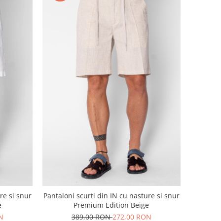
re si snur
Pantaloni scurti din IN cu nasture si snur
e
Premium Edition Beige
N
389,00 RON
272,00 RON