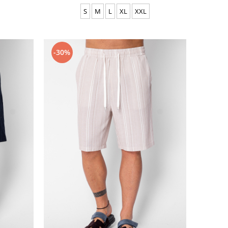
S
M
L
XL
XXL
-30%