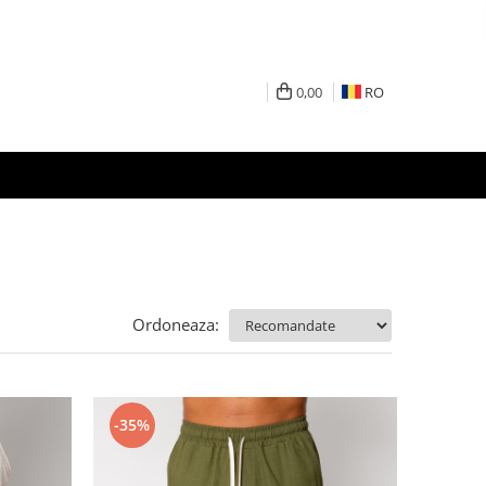
0,00
RO
Ordoneaza:
-35%