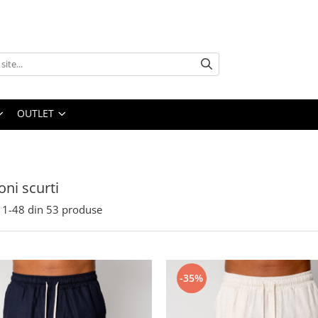
OUTLET
oni scurti
1-
48
din
53
produse
-35%