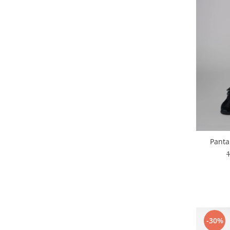
Panta
-30%