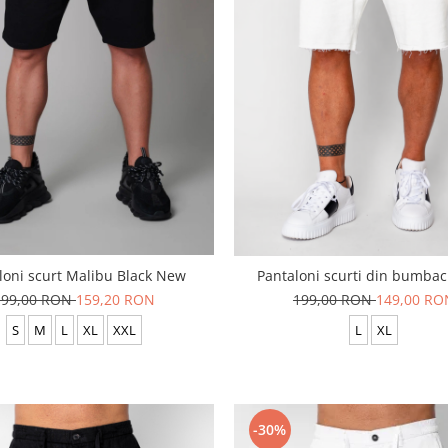
loni scurt Malibu Black New
Pantaloni scurti din bumba
199,00 RON
159,20 RON
199,00 RON
149,00 RO
S
M
L
XL
XXL
L
XL
-30%