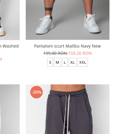
re-Washed
Pantaloni scurt Malibu Navy New
199,00 RON
159,20 RON
N
S
M
L
XL
XXL
-20%