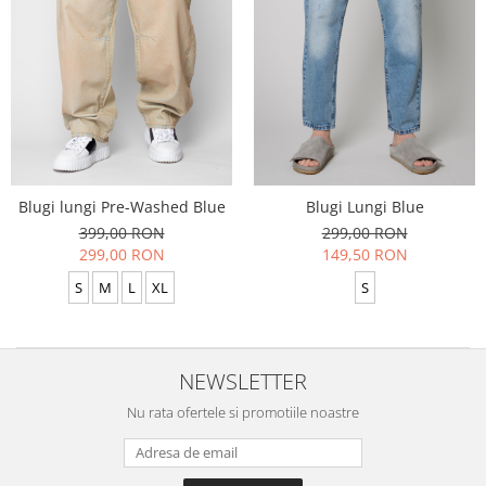
Blugi lungi Pre-Washed Blue
Blugi Lungi Blue
399,00 RON
299,00 RON
299,00 RON
149,50 RON
S
M
L
XL
S
NEWSLETTER
Nu rata ofertele si promotiile noastre