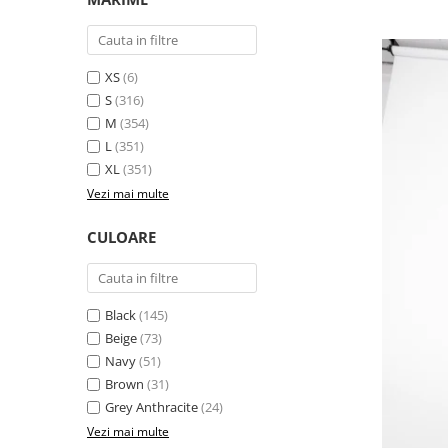
XS
(6)
S
(316)
M
(354)
L
(351)
XL
(351)
Vezi mai multe
CULOARE
Black
(145)
Beige
(73)
Navy
(51)
Brown
(31)
Grey Anthracite
(24)
Vezi mai multe