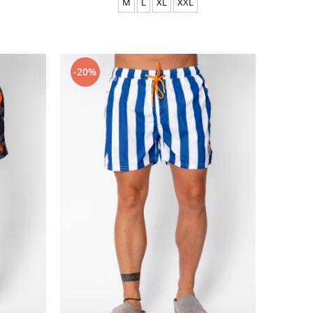
M
L
XL
XXL
-20%