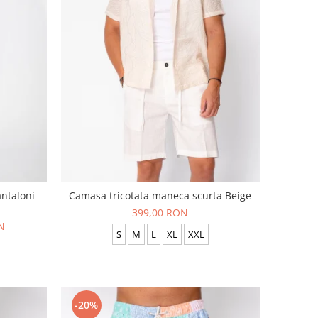
antaloni
Camasa tricotata maneca scurta Beige
399,00 RON
N
S
M
L
XL
XXL
-20%