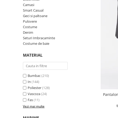
Colanti si Bustiere
Seturi de Vara
Camasi
Lenjerie modelatoare
Produse din IN
Smart Casual
Geci si paltoane
Seturi de Vara
Costume de baie
Pulovere
Pantaloni scurti
Ochelari de Soare
Costume
Denim
Produse din IN
Seturi Imbracaminte
Costume de baie
Costume de baie
Accesorii
MATERIAL
Bumbac
(210)
In
(144)
Poliester
(128)
Vascoza
(24)
Pantalon
Fas
(11)
Vezi mai multe
MARIME