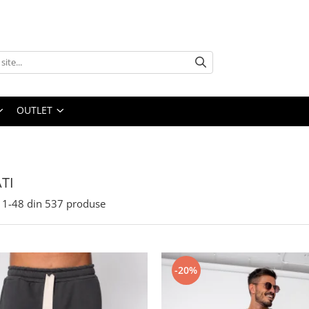
OUTLET
TI
1-
48
din
537
produse
-20%