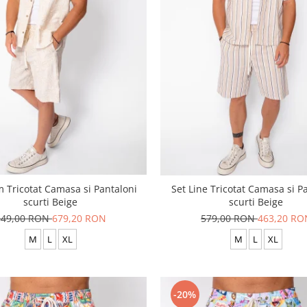
m Tricotat Camasa si Pantaloni
Set Line Tricotat Camasa si P
scurti Beige
scurti Beige
849,00 RON
679,20 RON
579,00 RON
463,20 RO
M
L
XL
M
L
XL
-20%