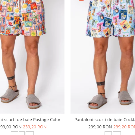
ni scurti de baie Postage Color
Pantaloni scurti de baie Cockt
299,00 RON
239,20 RON
299,00 RON
239,20 RO