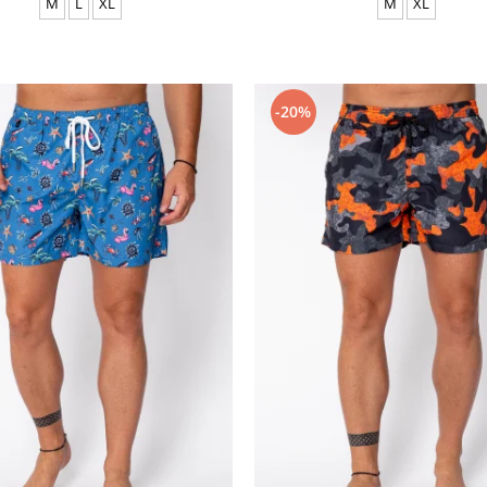
M
L
XL
M
XL
-20%