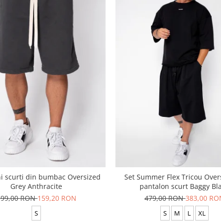
i scurti din bumbac Oversized
Set Summer Flex Tricou Overs
Grey Anthracite
pantalon scurt Baggy Bl
199,00 RON
159,20 RON
479,00 RON
383,00 RO
S
S
M
L
XL