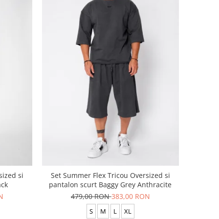
ized si
Set Summer Flex Tricou Oversized si
ack
pantalon scurt Baggy Grey Anthracite
N
479,00 RON
383,00 RON
S
M
L
XL