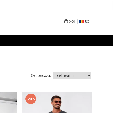
0,00
RO
Ordoneaza:
-20%