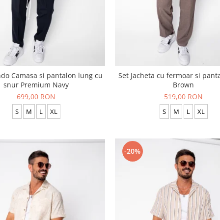
ndo Camasa si pantalon lung cu
Set Jacheta cu fermoar si pant
snur Premium Navy
Brown
699,00 RON
519,00 RON
S
M
L
XL
S
M
L
XL
-20%