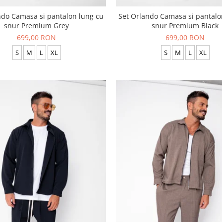
ndo Camasa si pantalon lung cu
Set Orlando Camasa si pantalo
snur Premium Grey
snur Premium Black
699,00 RON
699,00 RON
S
M
L
XL
S
M
L
XL