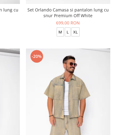
n lung cu
Set Orlando Camasa si pantalon lung cu
snur Premium Off White
699,00 RON
M
L
XL
-20%