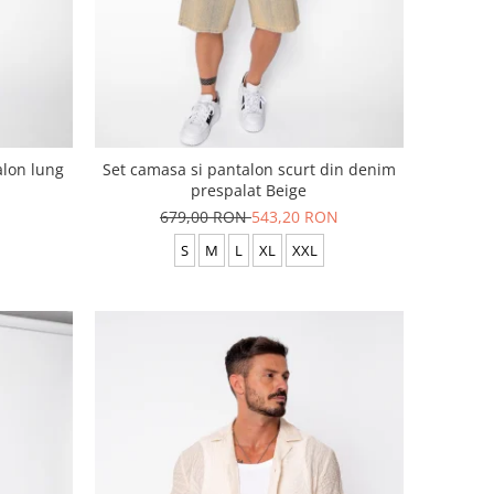
alon lung
Set camasa si pantalon scurt din denim
prespalat Beige
679,00 RON
543,20 RON
S
M
L
XL
XXL