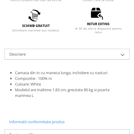
Pentru comenzi mai mari de 699 lei
Confort care se simte
RETUR EXTINS
SCHIMB GRATUIT
Ai 30 de zile la dispozitie pentru
Schimbam marimea sau modelul
retur
Descriere
Camasa din in cu maneca lunga, inchidere cu nasturi
Compozitie : 100% In
Culoare: White
Modelul are inaltime 1.83 cm, greutate 80 kg si poarta
marimea L
Informatii conformitate produs