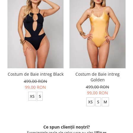
Costum de Baie intreg Black
Costum de Baie intreg
Golden
499,00 RON
499,00 RON
99,00 RON
99,00 RON
XS
S
XS
S
M
Ce spun clienții noștri?
Experiențele reale ale celor care au ales
UFit.ro