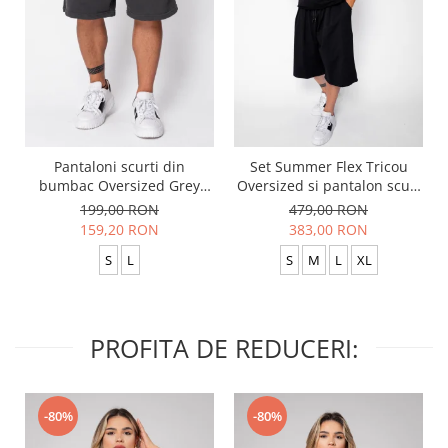
Pantaloni scurti din
Set Summer Flex Tricou
bumbac Oversized Grey
Oversized si pantalon scurt
Anthracite
Baggy Black
199,00 RON
479,00 RON
159,20 RON
383,00 RON
S
L
S
M
L
XL
PROFITA DE REDUCERI:
-80%
-80%