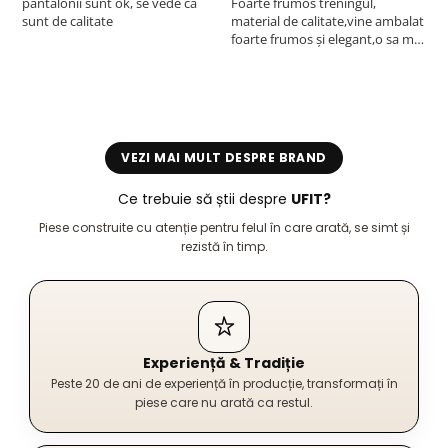
pantalonii sunt ok, se vede ca
Foarte frumos treningul,
B
sunt de calitate
material de calitate,vine ambalat
b
foarte frumos și elegant,o sa mai
r
comand,sânt foarte mulțumită.
VEZI MAI MULT DESPRE BRAND
Ce trebuie să știi despre
UFIT?
Piese construite cu atenție pentru felul în care arată, se simt și
rezistă în timp.
Experiență & Tradiție
Peste 20 de ani de experiență în producție, transformați în
piese care nu arată ca restul.