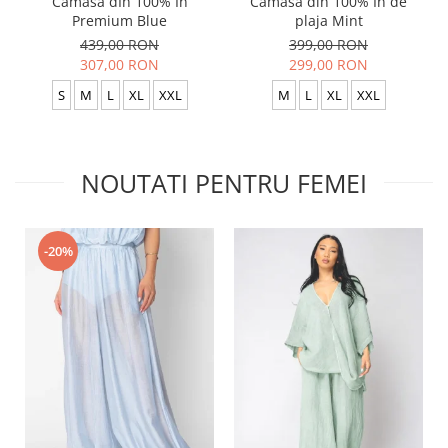
Camasa dIn 100% In
Camasa din 100% In de
Premium Blue
plaja Mint
439,00 RON
399,00 RON
307,00 RON
299,00 RON
S
M
L
XL
XXL
M
L
XL
XXL
NOUTATI PENTRU FEMEI
-20%