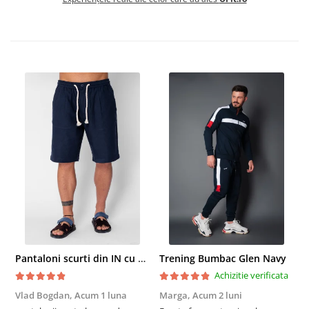
Pantaloni scurti din IN cu nasture si snur Navy
Trening Bumbac Glen Navy
Achizitie verificata
Vlad Bogdan,
Acum 1 luna
Marga,
Acum 2 luni
C