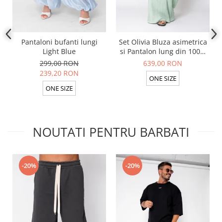
Pantaloni bufanti lungi
Set Olivia Bluza asimetrica
Light Blue
si Pantalon lung din 100%
in Light Olive
299,00 RON
639,00 RON
239,20 RON
ONE SIZE
ONE SIZE
NOUTATI PENTRU BARBATI
-20%
-20%