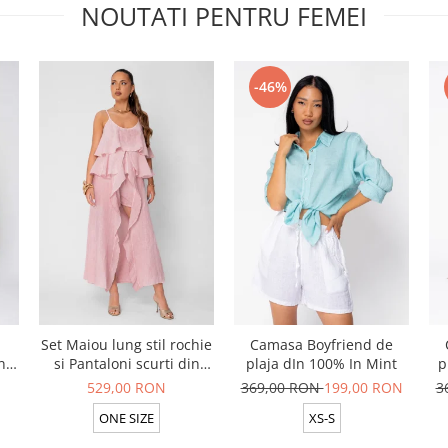
NOUTATI PENTRU FEMEI
-46%
Set Maiou lung stil rochie
Camasa Boyfriend de
n
si Pantaloni scurti din
plaja dIn 100% In Mint
p
t
100% in Rose
529,00 RON
369,00 RON
199,00 RON
3
ONE SIZE
XS-S