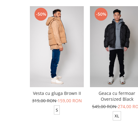
-50%
-50%
Vesta cu gluga Brown II
Geaca cu fermoar
Oversized Black
319,00 RON
159,00 RON
549,00 RON
274,00 R
S
XL