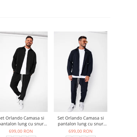
et Orlando Camasa si
Set Orlando Camasa si
Set Jachet
pantalon lung cu snur
pantalon lung cu snur
pantalon
Premium Black
Premium Navy
699,00 RON
699,00 RON
519