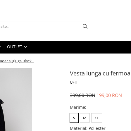
OUTLET
oar si gluga Black I
Vesta lunga cu fermoar
UFIT
399,00 RON
199,00 RON
Marime
:
S
M
XL
Material
:
Poliester