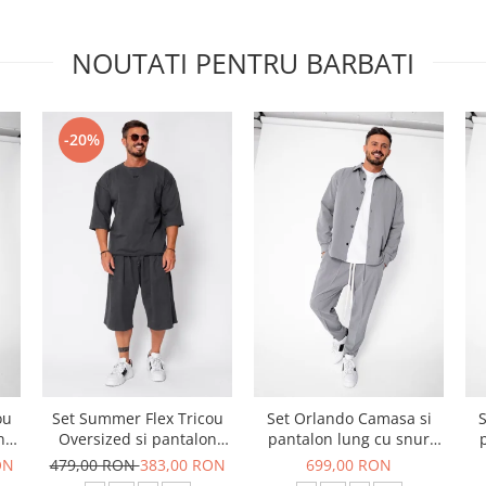
NOUTATI PENTRU BARBATI
-20%
ou
Set Summer Flex Tricou
Set Orlando Camasa si
S
n
Oversized si pantalon
pantalon lung cu snur
scurt Baggy Grey
Premium Grey
ON
479,00 RON
383,00 RON
699,00 RON
Anthracite