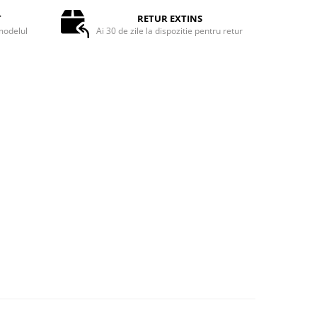
T
RETUR EXTINS
odelul
Ai 30 de zile la dispozitie pentru retur