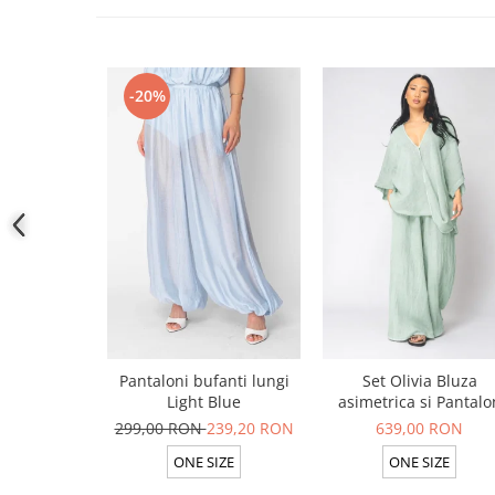
-20%
Pantaloni bufanti lungi
Set Olivia Bluza
Light Blue
asimetrica si Pantalo
lung din 100% in Ligh
299,00 RON
239,20 RON
639,00 RON
Olive
ONE SIZE
ONE SIZE