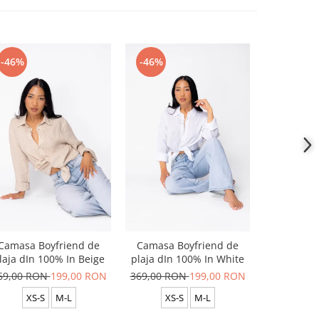
-46%
-46%
-46%
Camasa Boyfriend de
Camasa Boyfriend de
Camasa B
laja dIn 100% In Beige
plaja dIn 100% In White
plaja dIn
69,00 RON
199,00 RON
369,00 RON
199,00 RON
369,00 R
XS-S
M-L
XS-S
M-L