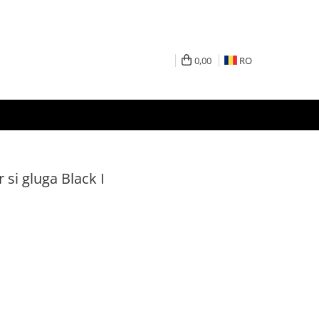
0,00
RO
 si gluga Black I