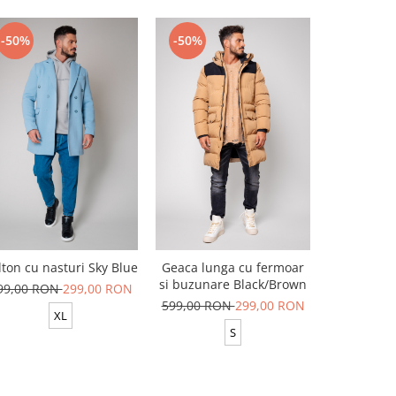
-50%
-50%
-50%
lton cu nasturi Sky Blue
Geaca lunga cu fermoar
Vesta cu
si buzunare Black/Brown
99,00 RON
299,00 RON
319,00 R
599,00 RON
299,00 RON
XL
S