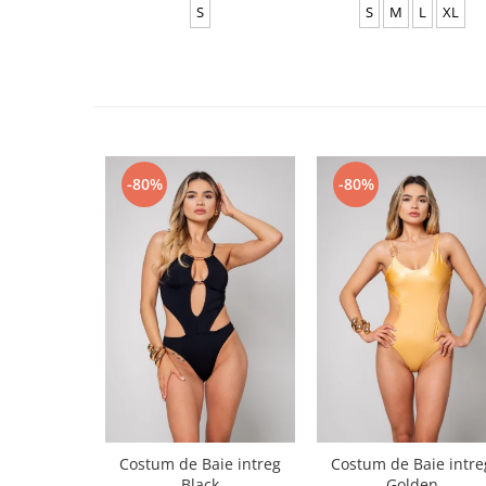
S
S
M
L
XL
-80%
-80%
Costum de Baie intreg
Costum de Baie intre
Black
Golden