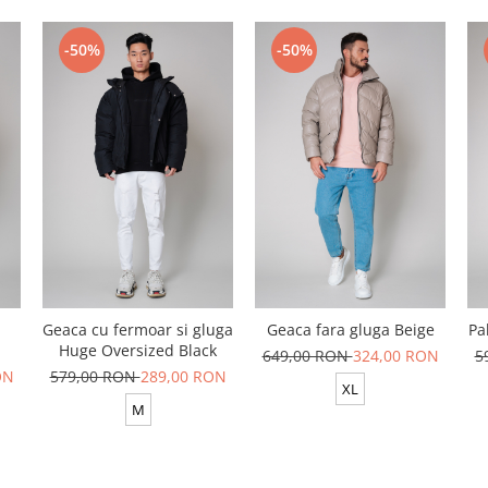
-50%
-50%
Geaca cu fermoar si gluga
Geaca fara gluga Beige
Pa
Huge Oversized Black
649,00 RON
324,00 RON
5
ON
579,00 RON
289,00 RON
XL
M