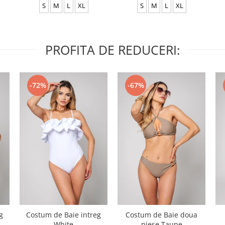
S
M
L
XL
S
M
L
XL
PROFITA DE REDUCERI:
-72%
-67%
g
Costum de Baie intreg
Costum de Baie doua
White
piese Taupe