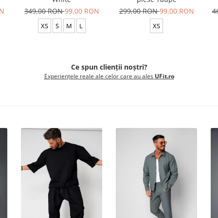
ON
349,00 RON
99,00 RON
299,00 RON
99,00 RON
4
XS
S
M
L
XS
Ce spun clienții noștri?
Experiențele reale ale celor care au ales
UFit.ro