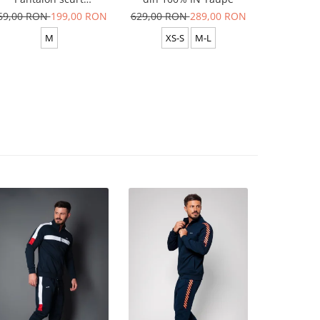
Yellow/White
69,00 RON
199,00 RON
629,00 RON
289,00 RON
629,00 R
M
XS-S
M-L