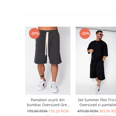
-20%
-20%
Pantaloni scurti din
Set Summer Flex Tric
bumbac Oversized Grey
Oversized si pantalo
Anthracite
scurt Baggy Black
199,00 RON
159,20 RON
479,00 RON
383,00 R