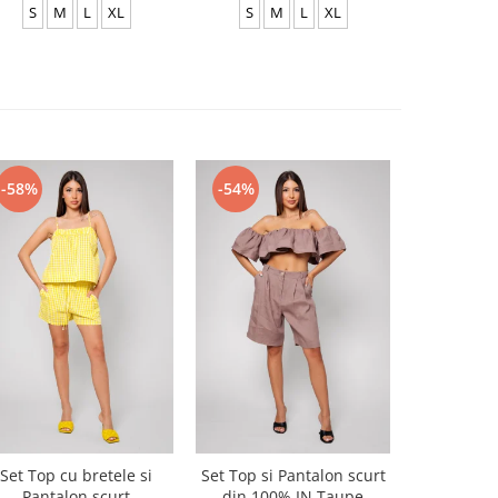
S
M
L
XL
S
M
L
XL
S
-58%
-54%
-54%
Set Top cu bretele si
Set Top si Pantalon scurt
Set Top si
Pantalon scurt
din 100% IN Taupe
din 100