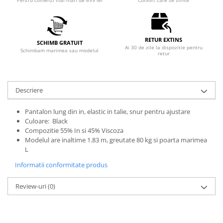
Pentru comenzi mai mari de 699 lei
Confort care se simte
RETUR EXTINS
SCHIMB GRATUIT
Ai 30 de zile la dispozitie pentru
Schimbam marimea sau modelul
retur
Descriere
Pantalon lung din in, elastic in talie, snur pentru ajustare
Culoare: Black
Compozitie 55% In si 45% Viscoza
Modelul are inaltime 1.83 m, greutate 80 kg si poarta marimea
L
Informatii conformitate produs
Review-uri
(0)