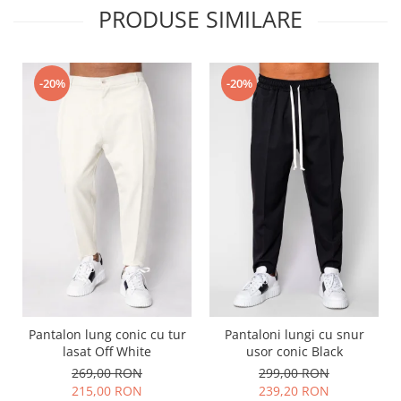
PRODUSE SIMILARE
-20%
-20%
Pantalon lung conic cu tur
Pantaloni lungi cu snur
lasat Off White
usor conic Black
269,00 RON
299,00 RON
215,00 RON
239,20 RON