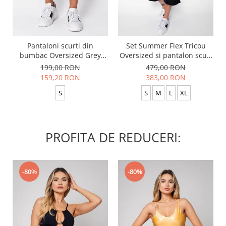
Pantaloni scurti din
Set Summer Flex Tricou
bumbac Oversized Grey
Oversized si pantalon scurt
Anthracite
Baggy Black
199,00 RON
479,00 RON
159,20 RON
383,00 RON
S
S
M
L
XL
PROFITA DE REDUCERI:
-80%
-80%