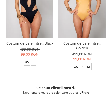
Costum de Baie intreg Black
Costum de Baie intreg
Golden
499,00 RON
499,00 RON
99,00 RON
99,00 RON
XS
S
XS
S
M
Ce spun clienții noștri?
Experiențele reale ale celor care au ales
UFit.ro