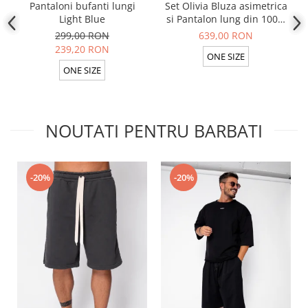
Pantaloni bufanti lungi
Set Olivia Bluza asimetrica
Light Blue
si Pantalon lung din 100%
in Light Olive
299,00 RON
639,00 RON
239,20 RON
ONE SIZE
ONE SIZE
NOUTATI PENTRU BARBATI
-20%
-20%