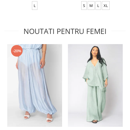
L
S
M
L
XL
NOUTATI PENTRU FEMEI
-20%