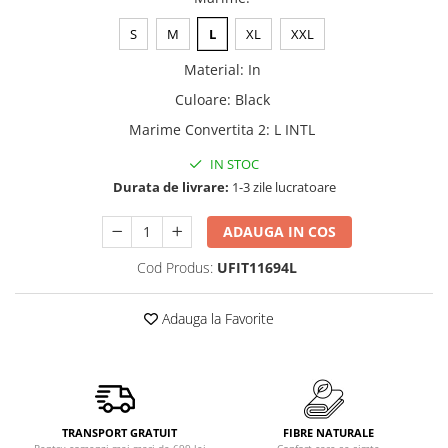
S
M
L
XL
XXL
Material
:
In
Culoare
:
Black
Marime Convertita 2
:
L INTL
IN STOC
Durata de livrare:
1-3 zile lucratoare
ADAUGA IN COS
Cod Produs:
UFIT11694L
Adauga la Favorite
TRANSPORT GRATUIT
FIBRE NATURALE