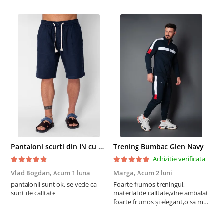
Pantaloni scurti din IN cu nasture si snur Navy
Trening Bumbac Glen Navy
Achizitie verificata
Vlad Bogdan,
Acum 1 luna
Marga,
Acum 2 luni
C
pantalonii sunt ok, se vede ca
Foarte frumos treningul,
B
sunt de calitate
material de calitate,vine ambalat
b
foarte frumos și elegant,o sa mai
r
comand,sânt foarte mulțumită.