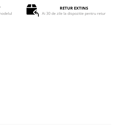
T
RETUR EXTINS
odelul
Ai 30 de zile la dispozitie pentru retur