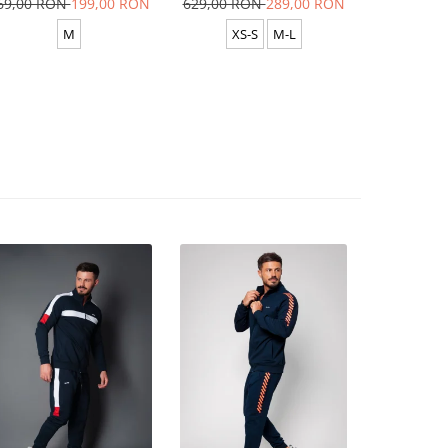
69,00 RON
199,00 RON
629,00 RON
289,00 RON
629,00 R
M
XS-S
M-L