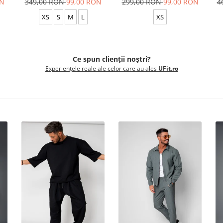
ON
349,00 RON
99,00 RON
299,00 RON
99,00 RON
4
XS
S
M
L
XS
Ce spun clienții noștri?
Experiențele reale ale celor care au ales
UFit.ro