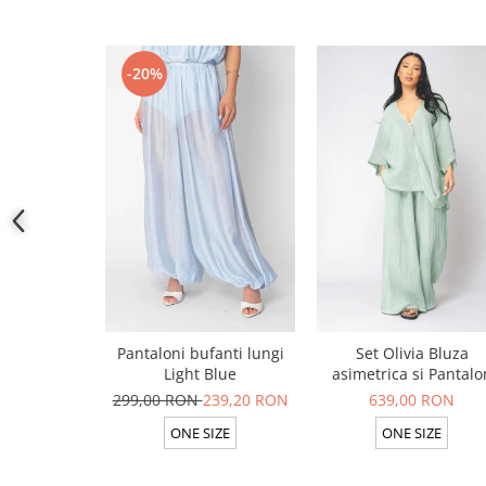
-20%
Pantaloni bufanti lungi
Set Olivia Bluza
Light Blue
asimetrica si Pantalo
lung din 100% in Ligh
299,00 RON
239,20 RON
639,00 RON
Olive
ONE SIZE
ONE SIZE