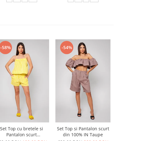
-58%
-54%
-54%
Set Top cu bretele si
Set Top si Pantalon scurt
Set Top si
Pantalon scurt
din 100% IN Taupe
din 100
Yellow/White