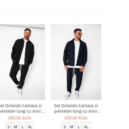
et Orlando Camasa si
Set Orlando Camasa si
Set Jachet
pantalon lung cu snur
pantalon lung cu snur
pantalon
Premium Black
Premium Navy
699,00 RON
699,00 RON
519
S
M
L
XL
S
M
L
XL
S