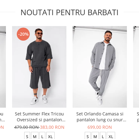
NOUTATI PENTRU BARBATI
-20%
ou
Set Summer Flex Tricou
Set Orlando Camasa si
S
n
Oversized si pantalon
pantalon lung cu snur
scurt Baggy Grey
Premium Grey
ON
479,00 RON
383,00 RON
699,00 RON
Anthracite
S
M
L
XL
S
M
L
XL