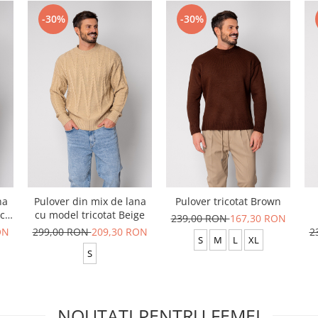
-30%
-30%
na
Pulover din mix de lana
Pulover tricotat Brown
ack
cu model tricotat Beige
239,00 RON
167,30 RON
ON
299,00 RON
209,30 RON
2
S
M
L
XL
S
NOUTATI PENTRU FEMEI