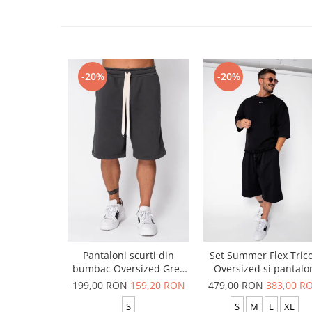
-20%
-20%
Pantaloni scurti din
Set Summer Flex Tric
bumbac Oversized Grey
Oversized si pantalo
Anthracite
scurt Baggy Black
199,00 RON
159,20 RON
479,00 RON
383,00 R
S
S
M
L
XL