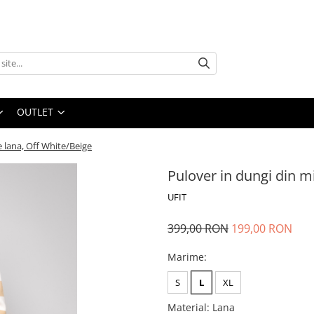
OUTLET
e lana, Off White/Beige
Pulover in dungi din m
UFIT
399,00 RON
199,00 RON
Marime
:
S
L
XL
Material
:
Lana