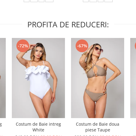
PROFITA DE REDUCERI:
-72%
-67%
g
Costum de Baie intreg
Costum de Baie doua
White
piese Taupe