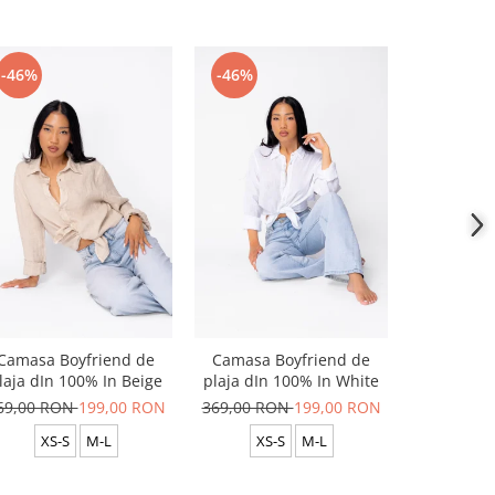
-46%
-46%
-46%
Camasa Boyfriend de
Camasa Boyfriend de
Camasa B
laja dIn 100% In Beige
plaja dIn 100% In White
plaja dIn
69,00 RON
199,00 RON
369,00 RON
199,00 RON
369,00 R
XS-S
M-L
XS-S
M-L