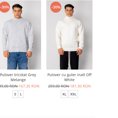
-30%
-30%
-30%
Pulover tricotat Grey
Pulover cu guler inalt Off
Pulover c
Melange
White
Lig
39,00 RON
167,30 RON
259,00 RON
181,30 RON
259,00 R
S
L
XL
XXL
L