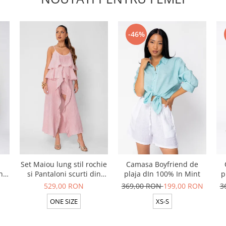
-46%
Set Maiou lung stil rochie
Camasa Boyfriend de
n
si Pantaloni scurti din
plaja dIn 100% In Mint
p
t
100% in Rose
529,00 RON
369,00 RON
199,00 RON
3
ONE SIZE
XS-S