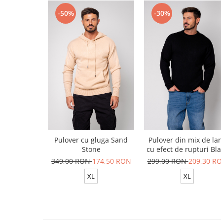
-50%
-30%
Pulover cu gluga Sand
Pulover din mix de la
Stone
cu efect de rupturi Bl
New
349,00 RON
174,50 RON
299,00 RON
209,30 R
XL
XL