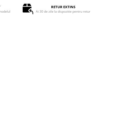
T
RETUR EXTINS
odelul
Ai 30 de zile la dispozitie pentru retur