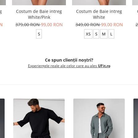
g
Costum de Baie intreg
Costum de Baie intreg
White/Pink
White
ON
379,00 RON
99,00 RON
349,00 RON
99,00 RON
2
S
XS
S
M
L
Ce spun clienții noștri?
Experiențele reale ale celor care au ales
UFit.ro