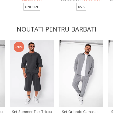
ONE SIZE
XS-S
NOUTATI PENTRU BARBATI
-20%
ou
Set Summer Flex Tricou
Set Orlando Camasa si
S