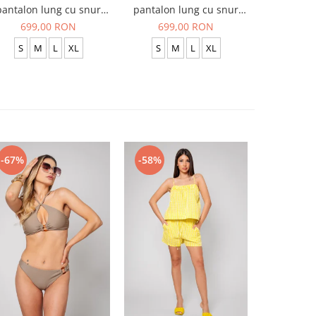
pantalon lung cu snur
pantalon lung cu snur
pantalon
Premium Black
Premium Navy
699,00 RON
699,00 RON
519
S
M
L
XL
S
M
L
XL
S
-67%
-58%
-54%