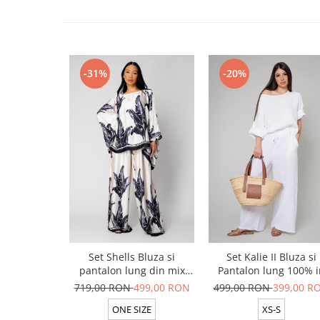
-31%
-20%
Set Shells Bluza si
Set Kalie II Bluza si
pantalon lung din mix
Pantalon lung 100% i
matase Off White/ Black
White
719,00 RON
499,00 RON
499,00 RON
399,00 R
ONE SIZE
XS-S