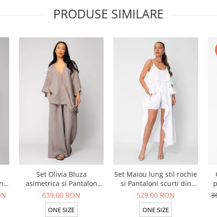
PRODUSE SIMILARE
Set Olivia Bluza
Set Maiou lung stil rochie
n
asimetrica si Pantalon
si Pantaloni scurti din
p
lung din 100% in Taupe
100% in White
ON
639,00 RON
529,00 RON
3
ONE SIZE
ONE SIZE