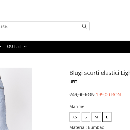
OUTLET
Blugi scurti elastici Li
UFIT
249,00 RON
199,00 RON
Marime
:
XS
S
M
L
Material
:
Bumbac