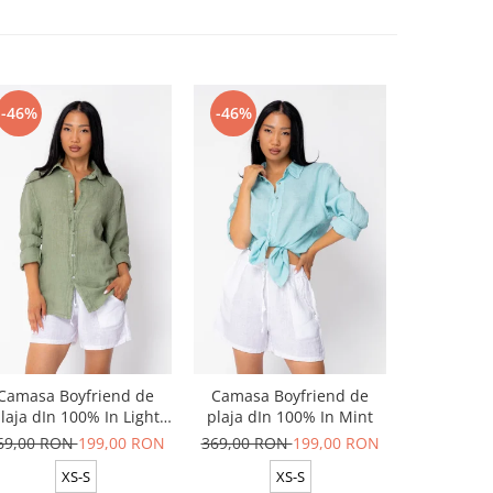
-46%
-46%
-50%
Camasa Boyfriend de
Camasa Boyfriend de
Set Cap
laja dIn 100% In Light
plaja dIn 100% In Mint
pantalon l
Olive
69,00 RON
199,00 RON
369,00 RON
199,00 RON
599,00 R
XS-S
XS-S
ON