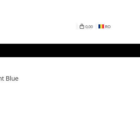
0,00
RO
ght Blue