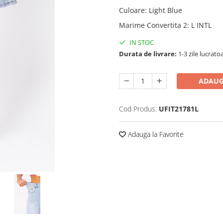
Culoare
:
Light Blue
Marime Convertita 2
:
L INTL
IN STOC
Durata de livrare:
1-3 zile lucrato
ADAUG
Cod Produs:
UFIT21781L
Adauga la Favorite