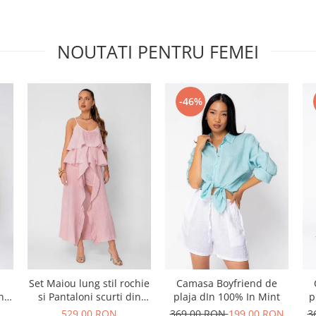
NOUTATI PENTRU FEMEI
-46%
Set Maiou lung stil rochie
Camasa Boyfriend de
n
si Pantaloni scurti din
plaja dIn 100% In Mint
p
t
100% in Rose
529,00 RON
369,00 RON
199,00 RON
3