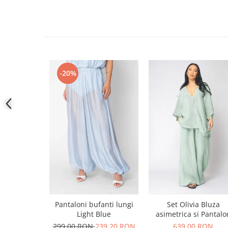
-20%
Pantaloni bufanti lungi
Set Olivia Bluza
Light Blue
asimetrica si Pantalo
lung din 100% in Ligh
299,00 RON
239,20 RON
639,00 RON