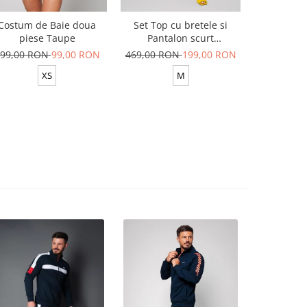
Costum de Baie doua
Set Top cu bretele si
Set Top si
piese Taupe
Pantalon scurt
din 100
Yellow/White
99,00 RON
99,00 RON
469,00 RON
199,00 RON
629,00 R
XS
M
XS-