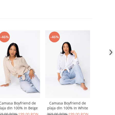
-46%
-46%
-46%
Camasa Boyfriend de
Camasa Boyfriend de
Camasa B
laja dIn 100% In Beige
plaja dIn 100% In White
plaja dIn
69,00 RON
199,00 RON
369,00 RON
199,00 RON
369,00 R