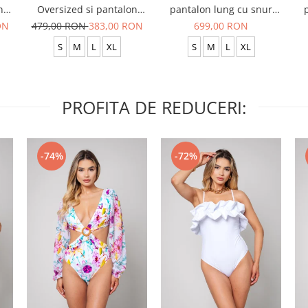
n
Oversized si pantalon
pantalon lung cu snur
scurt Baggy Grey
Premium Grey
ON
479,00 RON
383,00 RON
699,00 RON
Anthracite
S
M
L
XL
S
M
L
XL
PROFITA DE REDUCERI:
-74%
-72%