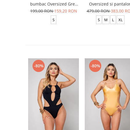
bumbac Oversized Grey
Oversized si pantalo
Anthracite
scurt Baggy Black
199,00 RON
159,20 RON
479,00 RON
383,00 R
S
S
M
L
XL
-80%
-80%