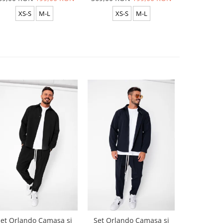
XS-S
M-L
XS-S
M-L
et Orlando Camasa si
Set Orlando Camasa si
Set Jachet