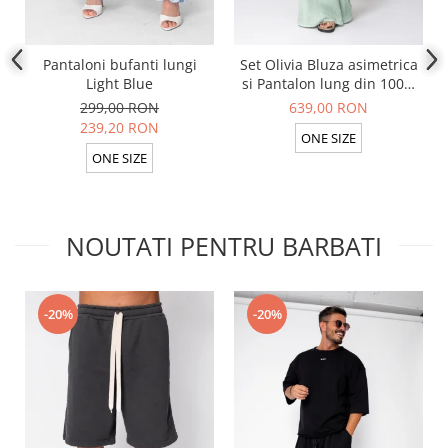
Pantaloni bufanti lungi
Set Olivia Bluza asimetrica
Light Blue
si Pantalon lung din 100%
in Light Olive
299,00 RON
639,00 RON
239,20 RON
ONE SIZE
ONE SIZE
NOUTATI PENTRU BARBATI
-20%
-20%