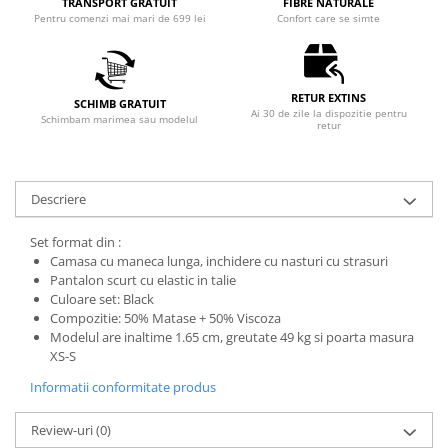
TRANSPORT GRATUIT
FIBRE NATURALE
Pentru comenzi mai mari de 699 lei
Confort care se simte
RETUR EXTINS
SCHIMB GRATUIT
Ai 30 de zile la dispozitie pentru
Schimbam marimea sau modelul
retur
Descriere
Set format din :
Camasa cu maneca lunga, inchidere cu nasturi cu strasuri
Pantalon scurt cu elastic in talie
Culoare set: Black
Compozitie: 50% Matase + 50% Viscoza
Modelul are inaltime 1.65 cm, greutate 49 kg si poarta masura
XS-S
Informatii conformitate produs
Review-uri
(0)