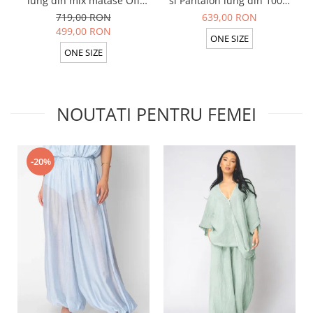
lung din mix matase Off
si Pantalon lung din 100%
White/ Black
in Taupe
719,00 RON
639,00 RON
499,00 RON
ONE SIZE
ONE SIZE
NOUTATI PENTRU FEMEI
-20%