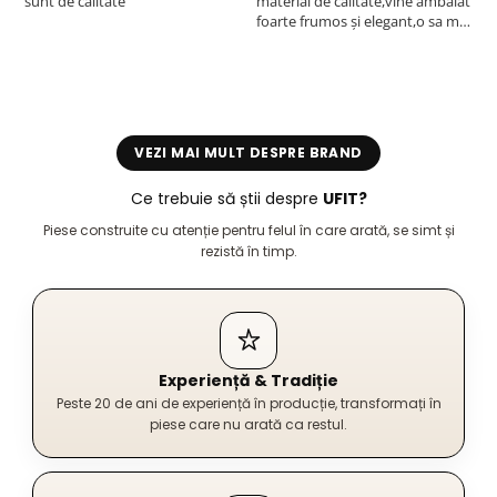
sunt de calitate
material de calitate,vine ambalat
b
foarte frumos și elegant,o sa mai
r
comand,sânt foarte mulțumită.
VEZI MAI MULT DESPRE BRAND
Ce trebuie să știi despre
UFIT?
Piese construite cu atenție pentru felul în care arată, se simt și
rezistă în timp.
Experiență & Tradiție
Peste 20 de ani de experiență în producție, transformați în
piese care nu arată ca restul.