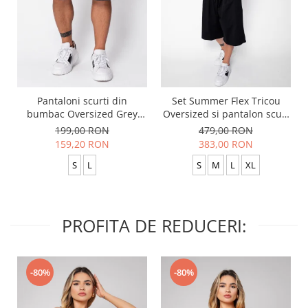
Pantaloni scurti din
Set Summer Flex Tricou
bumbac Oversized Grey
Oversized si pantalon scurt
Anthracite
Baggy Black
199,00 RON
479,00 RON
159,20 RON
383,00 RON
S
L
S
M
L
XL
PROFITA DE REDUCERI:
-80%
-80%