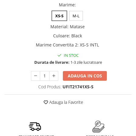
Marime
:
XS-S
M-L
Material
:
Matase
Culoare
:
Black
Marime Convertita 2
:
XS-S INTL
IN STOC
Durata de livrare:
1-3 zile lucratoare
ADAUGA IN COS
Cod Produs:
UFIT21741XS-S
Adauga la Favorite