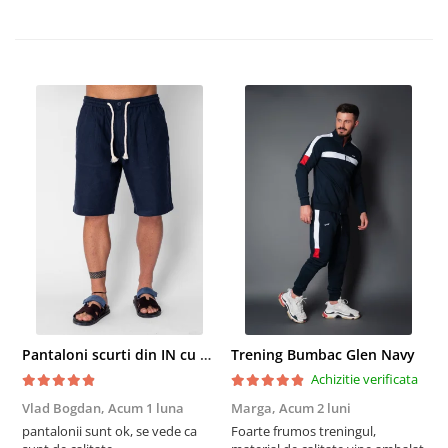
Pantaloni scurti din IN cu nasture si snur Navy
Trening Bumbac Glen Navy
Achizitie verificata
Vlad Bogdan,
Acum 1 luna
Marga,
Acum 2 luni
C
pantalonii sunt ok, se vede ca
Foarte frumos treningul,
B