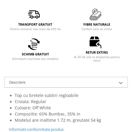
TRANSPORT GRATUIT
FIBRE NATURALE
Pentru comenzi mai mari de 699 lei
Confort care se simte
RETUR EXTINS
SCHIMB GRATUIT
Ai 30 de zile la dispozitie pentru
Schimbam marimea sau modelul
retur
Descriere
Top cu bretele subtiri regloabile
Croiala: Regular
Culoare: Off White
Compozitie: 65% Bumbac, 35% In
Modelul are inaltime 1.72 m, greutate 54 kg
Informatii conformitate produs