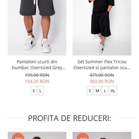
Pantaloni scurti din
Set Summer Flex Tricou
bumbac Oversized Grey
Oversized si pantalon scurt
Anthracite
Baggy Black
199,00 RON
479,00 RON
159,20 RON
383,00 RON
S
L
S
M
L
XL
PROFITA DE REDUCERI: