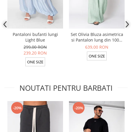
Pantaloni bufanti lungi
Set Olivia Bluza asimetrica
Light Blue
si Pantalon lung din 100%
in Light Olive
299,00 RON
639,00 RON
239,20 RON
ONE SIZE
ONE SIZE
NOUTATI PENTRU BARBATI
-20%
-20%