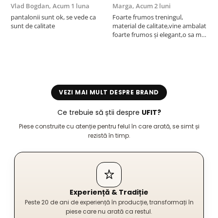
Vlad Bogdan,
Acum 1 luna
Marga,
Acum 2 luni
C
pantalonii sunt ok, se vede ca
Foarte frumos treningul,
B
sunt de calitate
material de calitate,vine ambalat
b
foarte frumos și elegant,o sa mai
r
comand,sânt foarte mulțumită.
VEZI MAI MULT DESPRE BRAND
Ce trebuie să știi despre
UFIT?
Piese construite cu atenție pentru felul în care arată, se simt și
rezistă în timp.
Experiență & Tradiție
Peste 20 de ani de experiență în producție, transformați în
piese care nu arată ca restul.