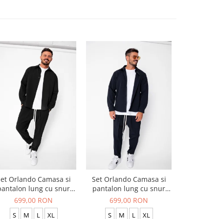
et Orlando Camasa si
Set Orlando Camasa si
Set Jachet
pantalon lung cu snur
pantalon lung cu snur
pantalon
Premium Black
Premium Navy
699,00 RON
699,00 RON
519
S
M
L
XL
S
M
L
XL
S