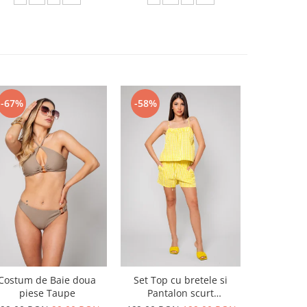
-67%
-58%
-54%
Costum de Baie doua
Set Top cu bretele si
Set Top si
piese Taupe
Pantalon scurt
din 100
Yellow/White