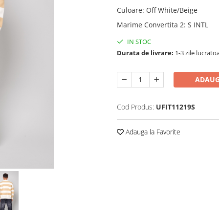
Culoare
:
Off White/Beige
Marime Convertita 2
:
S INTL
IN STOC
Durata de livrare:
1-3 zile lucrato
ADAUG
Cod Produs:
UFIT11219S
Adauga la Favorite