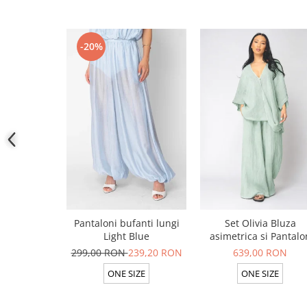
-20%
Pantaloni bufanti lungi
Set Olivia Bluza
Light Blue
asimetrica si Pantalo
lung din 100% in Ligh
299,00 RON
239,20 RON
639,00 RON
Olive
ONE SIZE
ONE SIZE