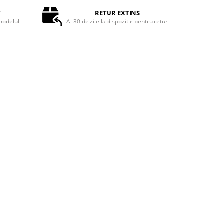
T
RETUR EXTINS
odelul
Ai 30 de zile la dispozitie pentru retur