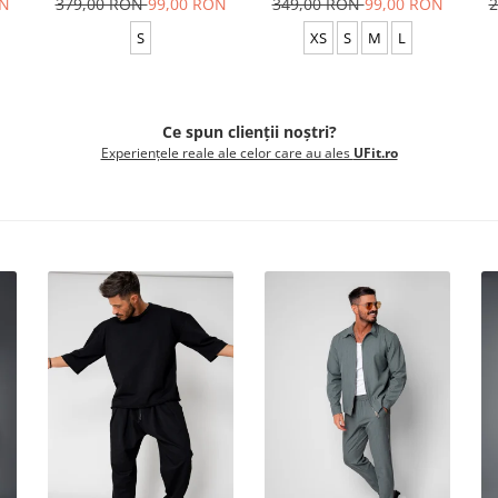
ON
379,00 RON
99,00 RON
349,00 RON
99,00 RON
2
S
XS
S
M
L
Ce spun clienții noștri?
Experiențele reale ale celor care au ales
UFit.ro