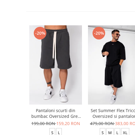
-20%
-20%
Pantaloni scurti din
Set Summer Flex Tric
bumbac Oversized Grey
Oversized si pantalo
Anthracite
scurt Baggy Black
199,00 RON
159,20 RON
479,00 RON
383,00 R
S
L
S
M
L
XL