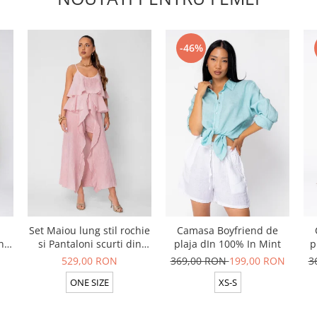
-46%
Set Maiou lung stil rochie
Camasa Boyfriend de
n
si Pantaloni scurti din
plaja dIn 100% In Mint
p
t
100% in Rose
529,00 RON
369,00 RON
199,00 RON
3
ONE SIZE
XS-S