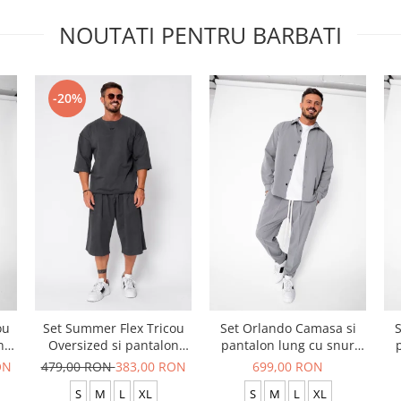
NOUTATI PENTRU BARBATI
-20%
ou
Set Summer Flex Tricou
Set Orlando Camasa si
S
n
Oversized si pantalon
pantalon lung cu snur
scurt Baggy Grey
Premium Grey
ON
479,00 RON
383,00 RON
699,00 RON
Anthracite
S
M
L
XL
S
M
L
XL