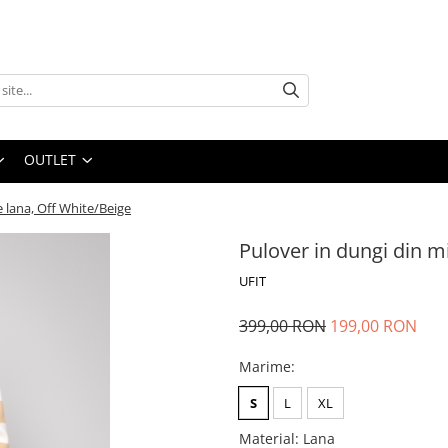
OUTLET
e lana, Off White/Beige
Pulover in dungi din m
UFIT
399,00 RON
199,00 RON
Marime
:
S
L
XL
Material
:
Lana