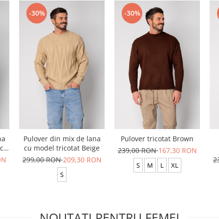
-30%
-30%
na
Pulover din mix de lana
Pulover tricotat Brown
ack
cu model tricotat Beige
239,00 RON
167,30 RON
ON
299,00 RON
209,30 RON
2
S
M
L
XL
S
NOUTATI PENTRU FEMEI