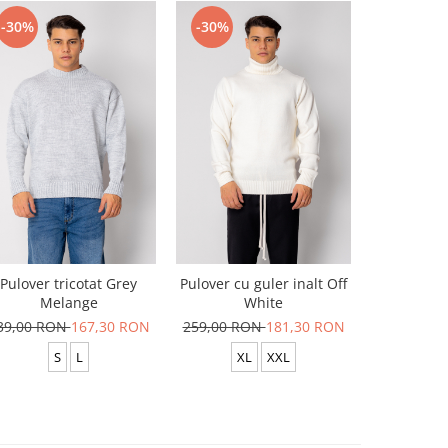
-30%
-30%
-30%
Pulover tricotat Grey
Pulover cu guler inalt Off
Pulover c
Melange
White
Lig
39,00 RON
167,30 RON
259,00 RON
181,30 RON
259,00 R
S
L
XL
XXL
L