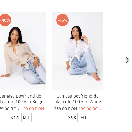
-46%
-46%
-46%
Camasa Boyfriend de
Camasa Boyfriend de
Camasa B
laja dIn 100% In Beige
plaja dIn 100% In White
plaja dIn
69,00 RON
199,00 RON
369,00 RON
199,00 RON
369,00 R
XS-S
M-L
XS-S
M-L
XS-