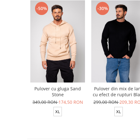
-50%
-30%
Pulover cu gluga Sand
Pulover din mix de la
Stone
cu efect de rupturi Bl
New
349,00 RON
174,50 RON
299,00 RON
209,30 R
XL
XL