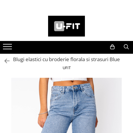
FEMEI
BARBATI
NOUTATI
PROMOTII
OUTLET
Treninguri
Treninguri
Femei
Promotii Femei
Femei
Seturi Imbracaminte
Seturi Imbracaminte
Barbati
Promotii Barbati
Barbati
Rochii si Fuste
Pantaloni
Blugi elastici cu broderie florala si strasuri Blue
Pulovere
Denim
UFIT
Geci si paltoane
Pulovere
Pantaloni
Geci si paltoane
Blugi
Hanorace si Bluze
Camasi
Costume
Costume
Camasi
Hanorace si Bluze
Tricouri
Tricouri si Topuri
Pantaloni scurti