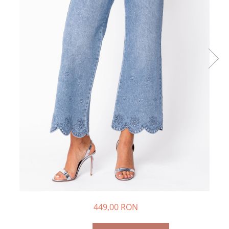
Colanti si Bustiere
Seturi de Vara
Lenjerie modelatoare
Produse din IN
Seturi de Vara
Costume de baie
Pantaloni scurti
Ochelari de Soare
Produse din IN
Costume de baie
Accesorii
449,00 RON