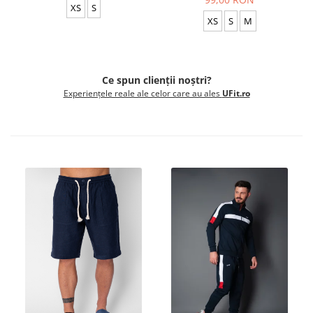
XS
S
XS
S
M
Ce spun clienții noștri?
Experiențele reale ale celor care au ales
UFit.ro