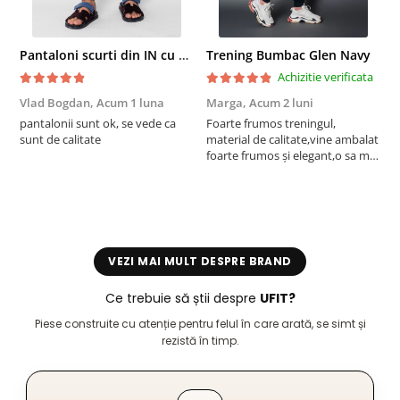
Pantaloni scurti din IN cu nasture si snur Navy
Trening Bumbac Glen Navy
Achizitie verificata
Vlad Bogdan,
Acum 1 luna
Marga,
Acum 2 luni
C
pantalonii sunt ok, se vede ca
Foarte frumos treningul,
B
sunt de calitate
material de calitate,vine ambalat
b
foarte frumos și elegant,o sa mai
r
comand,sânt foarte mulțumită.
VEZI MAI MULT DESPRE BRAND
Ce trebuie să știi despre
UFIT?
Piese construite cu atenție pentru felul în care arată, se simt și
rezistă în timp.