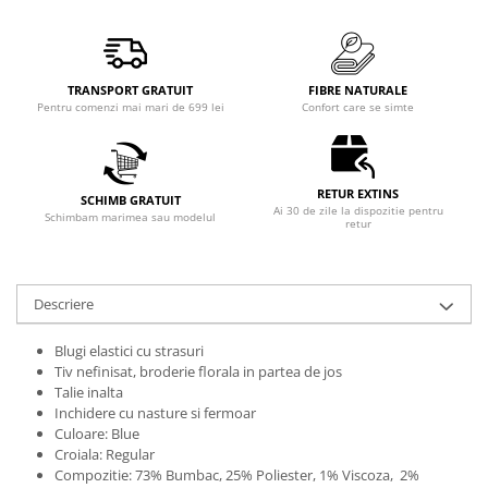
TRANSPORT GRATUIT
FIBRE NATURALE
Pentru comenzi mai mari de 699 lei
Confort care se simte
RETUR EXTINS
SCHIMB GRATUIT
Ai 30 de zile la dispozitie pentru
Schimbam marimea sau modelul
retur
Descriere
Blugi elastici cu strasuri
Tiv nefinisat, broderie florala in partea de jos
Talie inalta
Inchidere cu nasture si fermoar
Culoare: Blue
Croiala: Regular
Compozitie: 73% Bumbac, 25% Poliester, 1% Viscoza, 2%