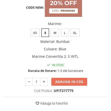
CODE NEW:
Marime
:
XS
S
M
L
XL
Material
:
Bumbac
Culoare
:
Blue
Marime Convertita 2
:
S INTL
IN STOC
Durata de livrare:
1-3 zile lucratoare
ADAUGA IN COS
Cod Produs:
UFIT21777S
Adauga la Favorite