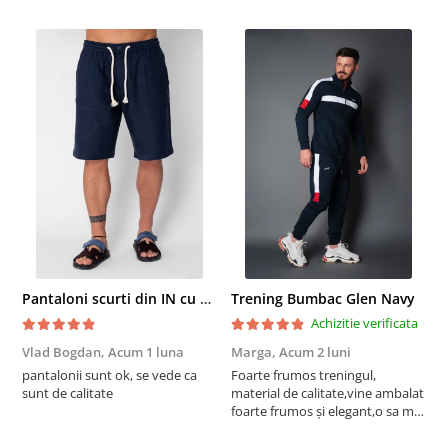
Pantaloni scurti din IN cu nasture si snur Navy
Trening Bumbac Glen Navy
Achizitie verificata
Vlad Bogdan,
Acum 1 luna
Marga,
Acum 2 luni
C
pantalonii sunt ok, se vede ca
Foarte frumos treningul,
B
sunt de calitate
material de calitate,vine ambalat
b
foarte frumos și elegant,o sa mai
r
comand,sânt foarte mulțumită.