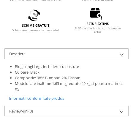
Pentru comenzi mai mari de 699 lei
Confort care se simte
RETUR EXTINS
SCHIMB GRATUIT
Ai 30 de zile la dispozitie pentru
Schimbam marimea sau modelul
retur
Descriere
Blugi lungi largi, inchidere cu nasture
Culoare: Black
Compozitie: 98% Bumbac, 2% Elastan
Modelul are inaltime 1.65 m, greutate 49 kg si poarta marimea
XS
Informatii conformitate produs
Review-uri
(0)