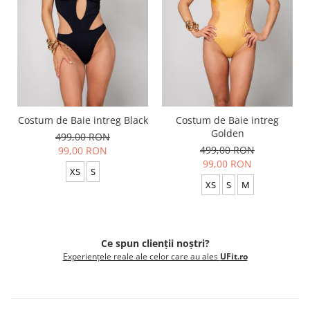
Costum de Baie intreg Black
Costum de Baie intreg
Golden
499,00 RON
499,00 RON
99,00 RON
99,00 RON
XS
S
XS
S
M
Ce spun clienții noștri?
Experiențele reale ale celor care au ales
UFit.ro