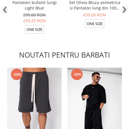
Pantaloni bufanti lungi
Set Olivia Bluza asimetrica
Light Blue
si Pantalon lung din 100%
in Light Olive
299,00 RON
639,00 RON
239,20 RON
ONE SIZE
ONE SIZE
NOUTATI PENTRU BARBATI
-20%
-20%