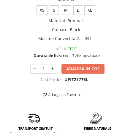
XS
S
M
L
XL
Material
:
Bumbac
Culoare
:
Black
Marime Convertita 2
:
L INTL
IN STOC
Durata de livrare:
1-3 zile lucratoare
ADAUGA IN COS
Cod Produs:
UFIT21776L
Adauga la Favorite
TRANSPORT GRATUIT
FIBRE NATURALE