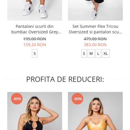
Pantaloni scurti din
Set Summer Flex Tricou
bumbac Oversized Grey
Oversized si pantalon scurt
Anthracite
Baggy Black
199,00 RON
479,00 RON
159,20 RON
383,00 RON
S
S
M
L
XL
PROFITA DE REDUCERI:
-80%
-80%