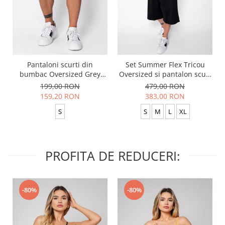
Pantaloni scurti din
Set Summer Flex Tricou
bumbac Oversized Grey
Oversized si pantalon scurt
Anthracite
Baggy Black
199,00 RON
479,00 RON
159,20 RON
383,00 RON
S
S
M
L
XL
PROFITA DE REDUCERI:
-80%
-80%