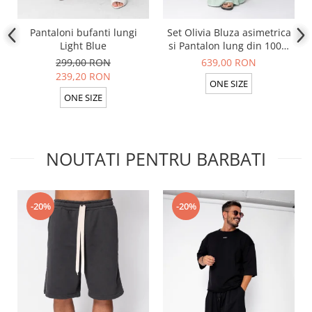
Pantaloni bufanti lungi
Set Olivia Bluza asimetrica
Light Blue
si Pantalon lung din 100%
in Light Olive
299,00 RON
639,00 RON
239,20 RON
ONE SIZE
ONE SIZE
NOUTATI PENTRU BARBATI
-20%
-20%