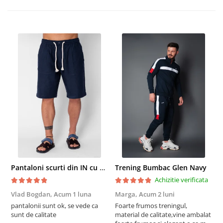
Pantaloni scurti din IN cu nasture si snur Navy
Trening Bumbac Glen Navy
Achizitie verificata
Vlad Bogdan,
Acum 1 luna
Marga,
Acum 2 luni
C
pantalonii sunt ok, se vede ca
Foarte frumos treningul,
B
sunt de calitate
material de calitate,vine ambalat
b