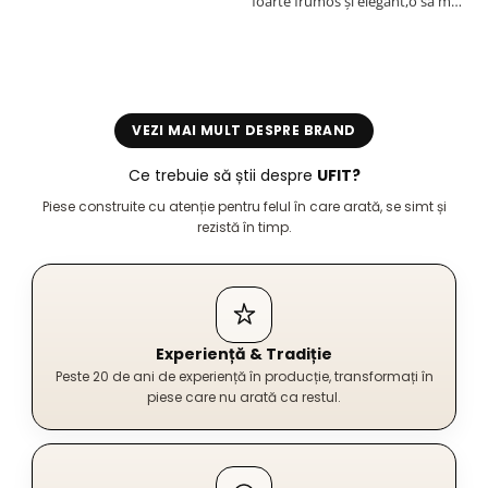
foarte frumos și elegant,o sa mai
r
comand,sânt foarte mulțumită.
VEZI MAI MULT DESPRE BRAND
Ce trebuie să știi despre
UFIT?
Piese construite cu atenție pentru felul în care arată, se simt și
rezistă în timp.
Experiență & Tradiție
Peste 20 de ani de experiență în producție, transformați în
piese care nu arată ca restul.