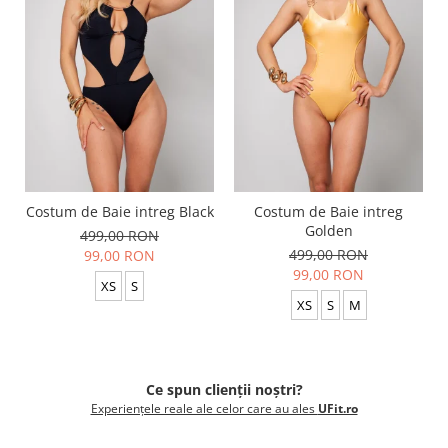
Costum de Baie intreg Black
Costum de Baie intreg
Golden
499,00 RON
499,00 RON
99,00 RON
99,00 RON
XS
S
XS
S
M
Ce spun clienții noștri?
Experiențele reale ale celor care au ales
UFit.ro