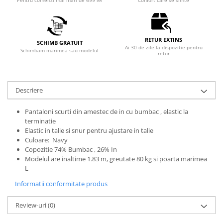
Pentru comenzi mai mari de 699 lei
Confort care se simte
RETUR EXTINS
SCHIMB GRATUIT
Ai 30 de zile la dispozitie pentru
Schimbam marimea sau modelul
retur
Descriere
Pantaloni scurti din amestec de in cu bumbac , elastic la
terminatie
Elastic in talie si snur pentru ajustare in talie
Culoare: Navy
Copozitie 74% Bumbac , 26% In
Modelul are inaltime 1.83 m, greutate 80 kg si poarta marimea
L
Informatii conformitate produs
Review-uri
(0)