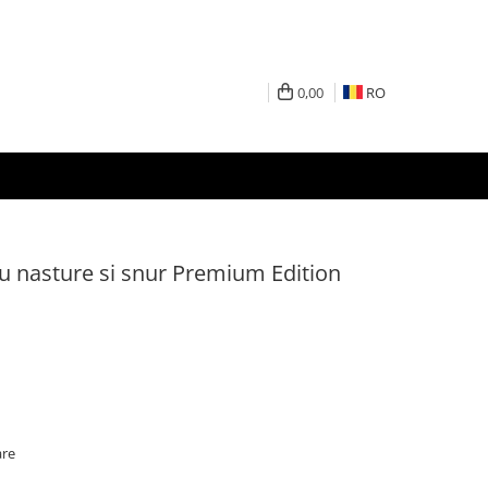
0,00
RO
cu nasture si snur Premium Edition
are