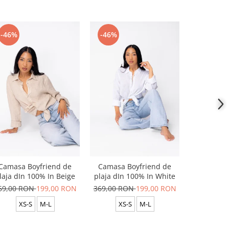
-46%
-46%
-46%
Camasa Boyfriend de
Camasa Boyfriend de
Camasa B
laja dIn 100% In Beige
plaja dIn 100% In White
plaja dIn
69,00 RON
199,00 RON
369,00 RON
199,00 RON
369,00 R
XS-S
M-L
XS-S
M-L
XS-