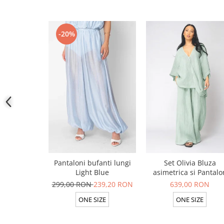
-20%
Pantaloni bufanti lungi
Set Olivia Bluza
Light Blue
asimetrica si Pantalo
lung din 100% in Ligh
299,00 RON
239,20 RON
639,00 RON
Olive
ONE SIZE
ONE SIZE