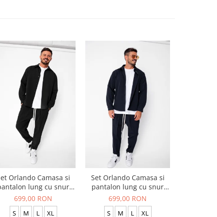
et Orlando Camasa si
Set Orlando Camasa si
Set Jachet
pantalon lung cu snur
pantalon lung cu snur
pantalon
Premium Black
Premium Navy
699,00 RON
699,00 RON
519
S
M
L
XL
S
M
L
XL
S