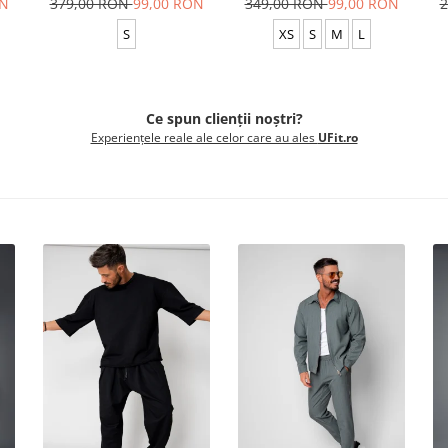
ON
379,00 RON
99,00 RON
349,00 RON
99,00 RON
2
S
XS
S
M
L
Ce spun clienții noștri?
Experiențele reale ale celor care au ales
UFit.ro