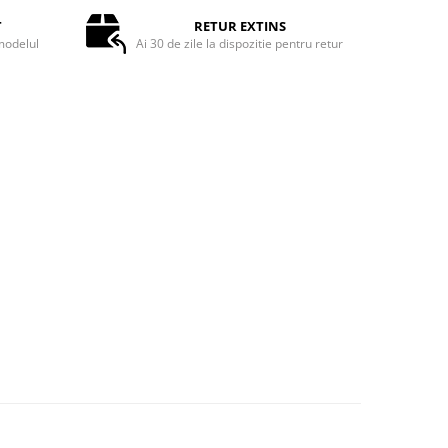
T
RETUR EXTINS
odelul
Ai 30 de zile la dispozitie pentru retur