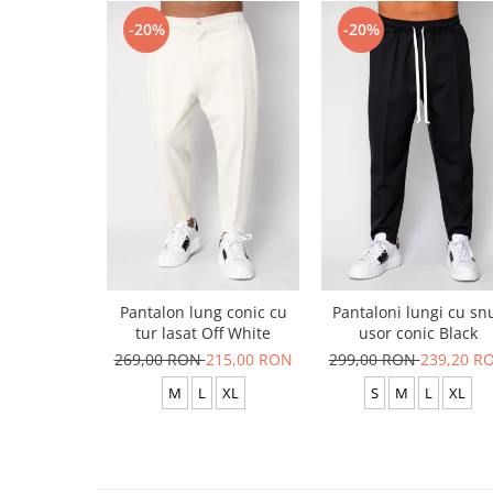
-20%
-20%
Pantalon lung conic cu
Pantaloni lungi cu sn
tur lasat Off White
usor conic Black
269,00 RON
215,00 RON
299,00 RON
239,20 R
M
L
XL
S
M
L
XL