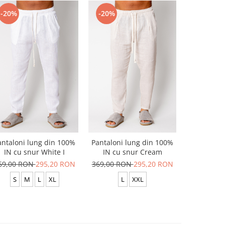
-20%
-20%
-20%
antaloni lung din 100%
Pantaloni lung din 100%
Pantaloni 
IN cu snur White I
IN cu snur Cream
elastic O
69,00 RON
295,20 RON
369,00 RON
295,20 RON
319,00 R
S
M
L
XL
L
XXL
S