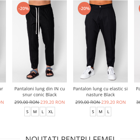
-20%
-20%
ur
Pantaloni lung din IN cu
Pantalon lung cu elastic si
P
snur conic Black
nasture Black
ON
299,00 RON
239,20 RON
299,00 RON
239,20 RON
3
S
M
L
XL
S
M
L
NOUTATI PENTRU FEMEI