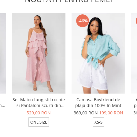
-46%
Set Maiou lung stil rochie
Camasa Boyfriend de
n
si Pantaloni scurti din
plaja dIn 100% In Mint
p
t
100% in Rose
529,00 RON
369,00 RON
199,00 RON
3
ONE SIZE
XS-S