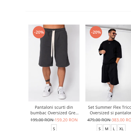
-20%
-20%
Pantaloni scurti din
Set Summer Flex Tric
bumbac Oversized Grey
Oversized si pantalo
Anthracite
scurt Baggy Black
199,00 RON
159,20 RON
479,00 RON
383,00 R
S
S
M
L
XL