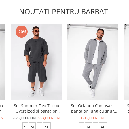
NOUTATI PENTRU BARBATI
-20%
ou
Set Summer Flex Tricou
Set Orlando Camasa si
S
n
Oversized si pantalon
pantalon lung cu snur
scurt Baggy Grey
Premium Grey
ON
479,00 RON
383,00 RON
699,00 RON
Anthracite
S
M
L
XL
S
M
L
XL