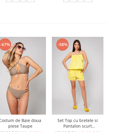
-67%
-58%
-54%
Costum de Baie doua
Set Top cu bretele si
Set Top si
piese Taupe
Pantalon scurt
din 100
Yellow/White