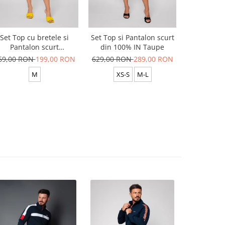
Set Top cu bretele si
Set Top si Pantalon scurt
Set Top si
Pantalon scurt
din 100% IN Taupe
din 100
Yellow/White
69,00 RON
199,00 RON
629,00 RON
289,00 RON
629,00 R
M
XS-S
M-L