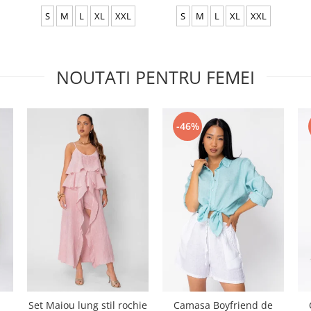
S
M
L
XL
XXL
S
M
L
XL
XXL
NOUTATI PENTRU FEMEI
-46%
Set Maiou lung stil rochie
Camasa Boyfriend de