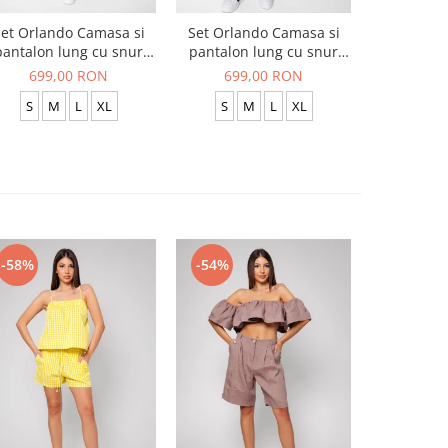
et Orlando Camasa si
Set Orlando Camasa si
Set Jachet
pantalon lung cu snur
pantalon lung cu snur
pantalon
Premium Black
Premium Navy
699,00 RON
699,00 RON
519
S
M
L
XL
S
M
L
XL
S
-58%
-54%
-54%