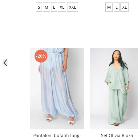
S
M
L
XL
XXL
M
L
XL
-20%
Pantaloni bufanti lungi
Set Olivia Bluza