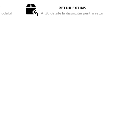
T
RETUR EXTINS
odelul
Ai 30 de zile la dispozitie pentru retur