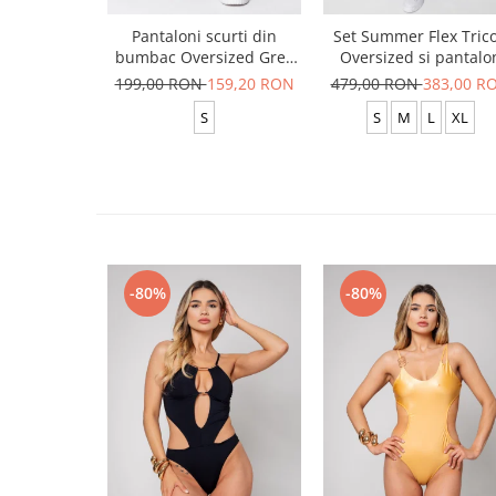
Pantaloni scurti din
Set Summer Flex Tric
bumbac Oversized Grey
Oversized si pantalo
Anthracite
scurt Baggy Black
199,00 RON
159,20 RON
479,00 RON
383,00 R
S
S
M
L
XL
-80%
-80%