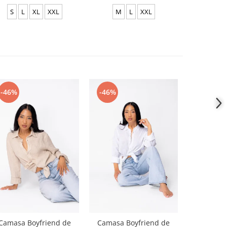
S
L
XL
XXL
M
L
XXL
S
-46%
-46%
-46%
Camasa Boyfriend de
Camasa Boyfriend de
Camasa B