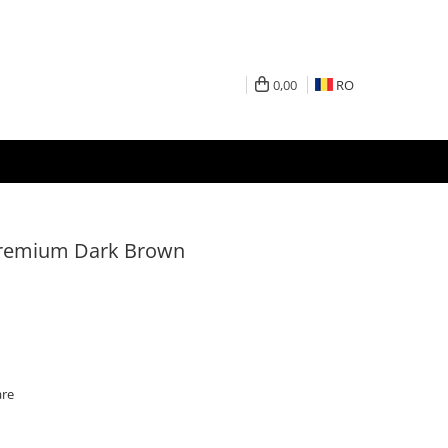
0,00
RO
Premium Dark Brown
are