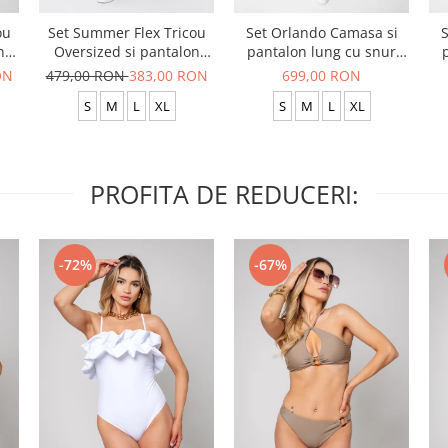
ou
Set Summer Flex Tricou
Set Orlando Camasa si
S
n
Oversized si pantalon
pantalon lung cu snur
scurt Baggy Grey
Premium Grey
ON
479,00 RON
383,00 RON
699,00 RON
Anthracite
S
M
L
XL
S
M
L
XL
PROFITA DE REDUCERI:
-72%
-67%