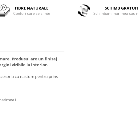
FIBRE NATURALE
SCHIMB GRATUI
Confort care se simte
Schimbam marimea sau m
are. Produsul are un finisaj
ini vizibile la interior.
.
ccesoriu cu nasture pentru prins
 marimea L