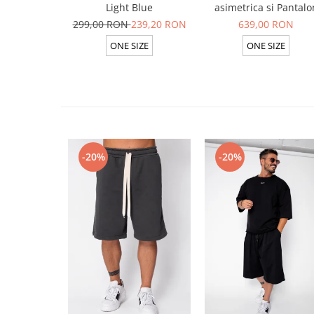
Light Blue
asimetrica si Pantalo
lung din 100% in Ligh
299,00 RON
239,20 RON
639,00 RON
Olive
ONE SIZE
ONE SIZE
-20%
-20%