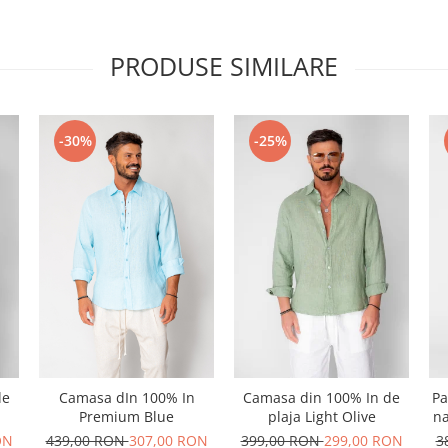
PRODUSE SIMILARE
-30%
-25%
de
Camasa dIn 100% In
Camasa din 100% In de
Pa
Premium Blue
plaja Light Olive
na
ON
439,00 RON
307,00 RON
399,00 RON
299,00 RON
3