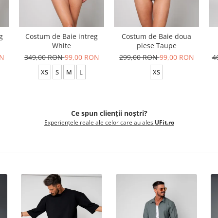
g
Costum de Baie intreg
Costum de Baie doua
White
piese Taupe
ON
349,00 RON
99,00 RON
299,00 RON
99,00 RON
4
XS
S
M
L
XS
Ce spun clienții noștri?
Experiențele reale ale celor care au ales
UFit.ro