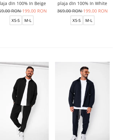
laja dIn 100% In Beige
plaja dIn 100% In White
plaja dIn
69,00 RON
199,00 RON
369,00 RON
199,00 RON
369,00 R
XS-S
M-L
XS-S
M-L