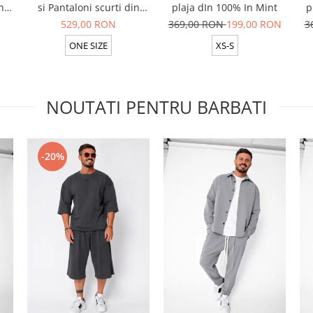
n
si Pantaloni scurti din
plaja dIn 100% In Mint
p
t
100% in Rose
529,00 RON
369,00 RON
199,00 RON
3
ONE SIZE
XS-S
NOUTATI PENTRU BARBATI
-20%