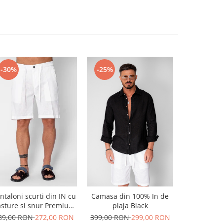
-30%
-25%
-20%
ntaloni scurti din IN cu
Camasa din 100% In de
Pantaloni 
sture si snur Premium
plaja Black
snur c
Edition White
89,00 RON
272,00 RON
399,00 RON
299,00 RON
299,00 R