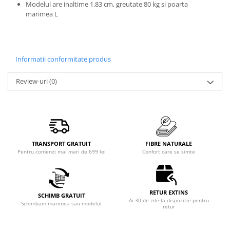
Modelul are inaltime 1.83 cm, greutate 80 kg si poarta
marimea L
Informatii conformitate produs
Review-uri
(0)
TRANSPORT GRATUIT
FIBRE NATURALE
Pentru comenzi mai mari de 699 lei
Confort care se simte
RETUR EXTINS
SCHIMB GRATUIT
Ai 30 de zile la dispozitie pentru
Schimbam marimea sau modelul
retur