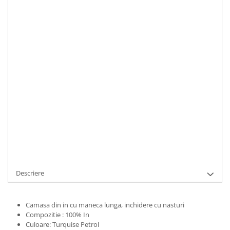
S
M
XL
XXL
Material
:
In
Culoare
:
Turquoise
Marime Convertita 2
:
S INTL
IN STOC
Durata de livrare:
1-3 zile lucratoare
ADAUGA IN COS
Cod Produs:
UFIT12403S
Descriere
Camasa din in cu maneca lunga, inchidere cu nasturi
Compozitie : 100% In
Culoare: Turquise Petrol