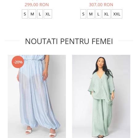
299,00 RON
307,00 RON
S
M
L
XL
S
M
L
XL
XXL
NOUTATI PENTRU FEMEI
-20%