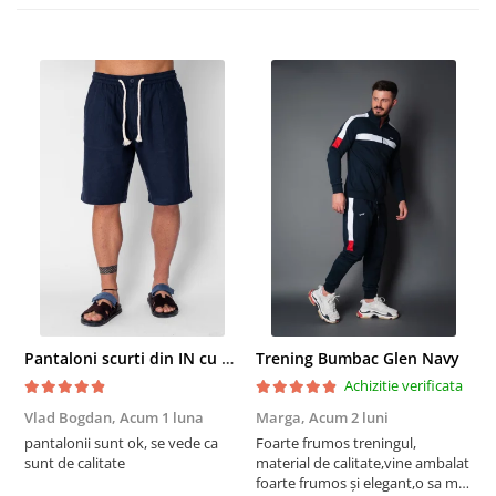
Pantaloni scurti din IN cu nasture si snur Navy
Trening Bumbac Glen Navy
Achizitie verificata
Vlad Bogdan,
Acum 1 luna
Marga,
Acum 2 luni
C
pantalonii sunt ok, se vede ca
Foarte frumos treningul,
B
sunt de calitate
material de calitate,vine ambalat
b
foarte frumos și elegant,o sa mai
r