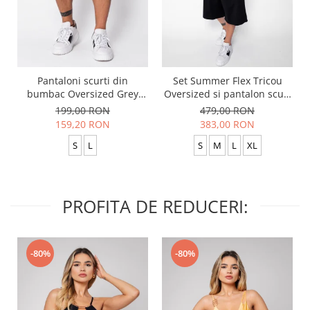
Pantaloni scurti din
Set Summer Flex Tricou
bumbac Oversized Grey
Oversized si pantalon scurt
Anthracite
Baggy Black
199,00 RON
479,00 RON
159,20 RON
383,00 RON
S
L
S
M
L
XL
PROFITA DE REDUCERI:
-80%
-80%