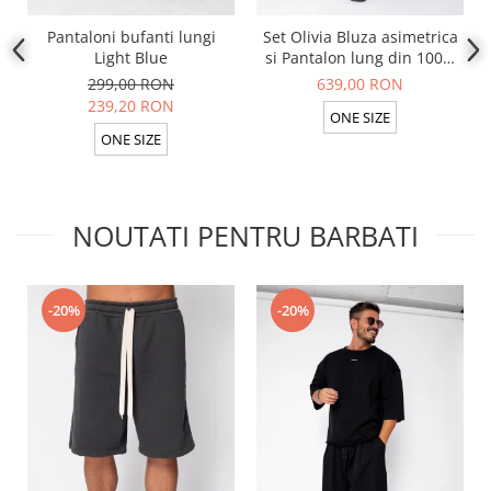
Pantaloni bufanti lungi
Set Olivia Bluza asimetrica
Light Blue
si Pantalon lung din 100%
in Light Olive
299,00 RON
639,00 RON
239,20 RON
ONE SIZE
ONE SIZE
NOUTATI PENTRU BARBATI
-20%
-20%