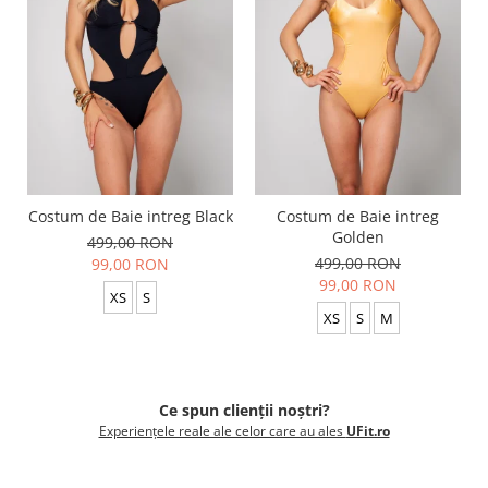
Costum de Baie intreg Black
Costum de Baie intreg
Golden
499,00 RON
499,00 RON
99,00 RON
99,00 RON
XS
S
XS
S
M
Ce spun clienții noștri?
Experiențele reale ale celor care au ales
UFit.ro