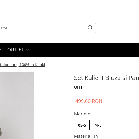
OUTLET
antalon lung 100% in Khaki
Set Kalie II Bluza si P
UFIT
499,00 RON
Marime
:
XS-S
M-L
Material
:
In