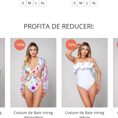
S
M
L
XL
S
M
L
XL
PROFITA DE REDUCERI:
-74%
-72%
g
Costum de Baie intreg
Costum de Baie intreg
White/Pink
White