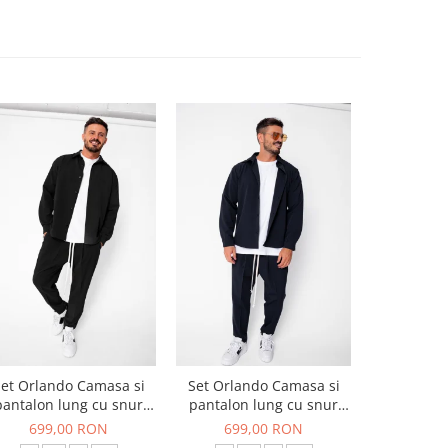
et Orlando Camasa si
Set Orlando Camasa si
Set Jachet
pantalon lung cu snur
pantalon lung cu snur
pantalon
Premium Black
Premium Navy
699,00 RON
699,00 RON
519