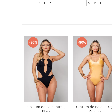
S
L
XL
S
M
L
-80%
-80%
Costum de Baie intreg
Costum de Baie intre
Black
Golden