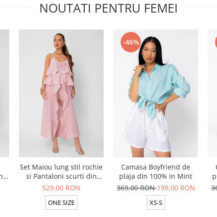
NOUTATI PENTRU FEMEI
-46%
Set Maiou lung stil rochie
Camasa Boyfriend de
n
si Pantaloni scurti din
plaja dIn 100% In Mint
p
t
100% in Rose
529,00 RON
369,00 RON
199,00 RON
3
ONE SIZE
XS-S