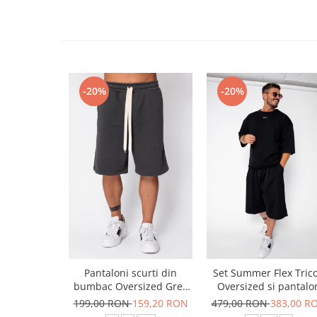
-20%
-20%
Pantaloni scurti din
Set Summer Flex Tric
bumbac Oversized Grey
Oversized si pantalo
Anthracite
scurt Baggy Black
199,00 RON
159,20 RON
479,00 RON
383,00 R