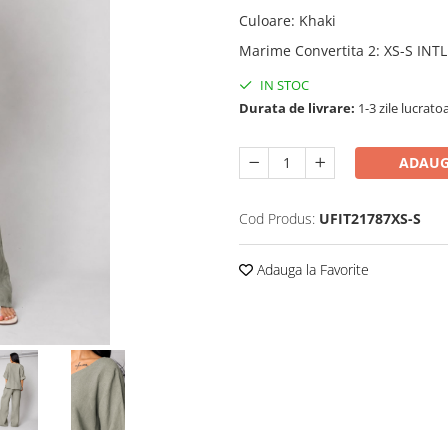
Culoare
:
Khaki
Marime Convertita 2
:
XS-S INTL
IN STOC
Durata de livrare:
1-3 zile lucrato
ADAUG
Cod Produs:
UFIT21787XS-S
Adauga la Favorite