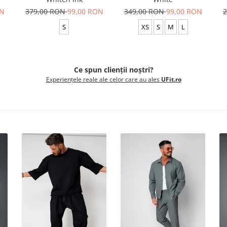
ON
379,00 RON
99,00 RON
349,00 RON
99,00 RON
2
S
XS
S
M
L
Ce spun clienții noștri?
Experiențele reale ale celor care au ales
UFit.ro