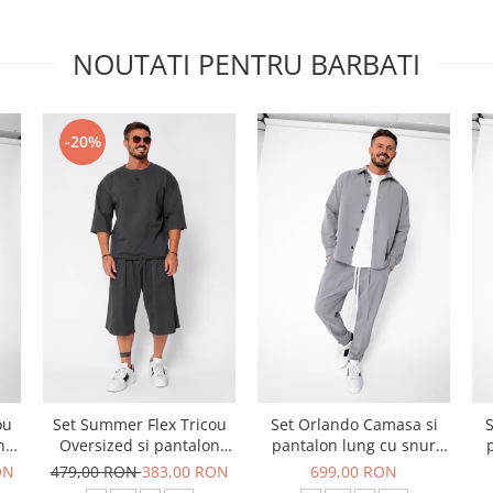
NOUTATI PENTRU BARBATI
-20%
ou
Set Summer Flex Tricou
Set Orlando Camasa si
S
n
Oversized si pantalon
pantalon lung cu snur
scurt Baggy Grey
Premium Grey
ON
479,00 RON
383,00 RON
699,00 RON
Anthracite