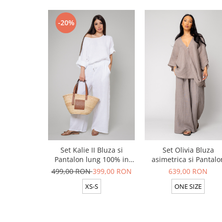
-20%
Set Kalie II Bluza si
Set Olivia Bluza
Pantalon lung 100% in
asimetrica si Pantalo
White
lung din 100% in Tau
499,00 RON
399,00 RON
639,00 RON
XS-S
ONE SIZE