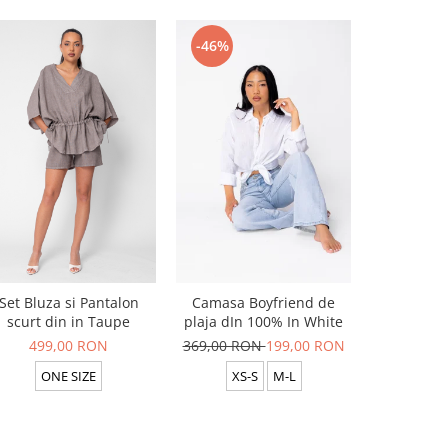
-46%
-46%
Set Bluza si Pantalon
Camasa Boyfriend de
Camasa B
scurt din in Taupe
plaja dIn 100% In White
plaja dIn
499,00 RON
369,00 RON
199,00 RON
369,00 R
ONE SIZE
XS-S
M-L
XS-