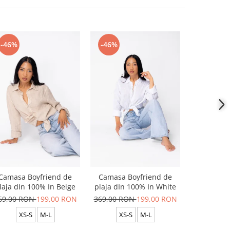
-46%
-46%
-46%
Camasa Boyfriend de
Camasa Boyfriend de
Camasa B
laja dIn 100% In Beige
plaja dIn 100% In White
plaja dIn
69,00 RON
199,00 RON
369,00 RON
199,00 RON
369,00 R
XS-S
M-L
XS-S
M-L
XS-