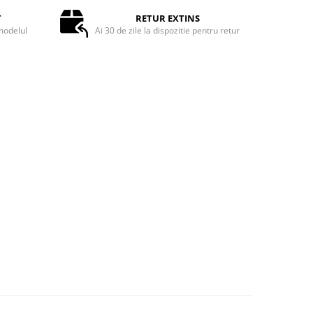
T
RETUR EXTINS
odelul
Ai 30 de zile la dispozitie pentru retur