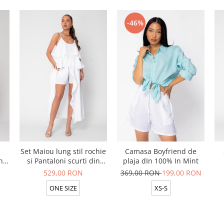
-46%
Set Maiou lung stil rochie
Camasa Boyfriend de
n
si Pantaloni scurti din
plaja dIn 100% In Mint
pe
100% in White
529,00 RON
369,00 RON
199,00 RON
ONE SIZE
XS-S