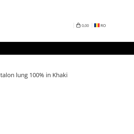
0,00
RO
antalon lung 100% in Khaki