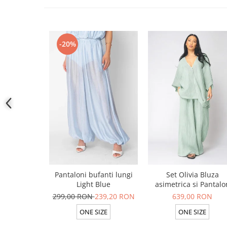
-20%
Pantaloni bufanti lungi
Set Olivia Bluza
Light Blue
asimetrica si Pantalo
lung din 100% in Ligh
299,00 RON
239,20 RON
639,00 RON
Olive
ONE SIZE
ONE SIZE