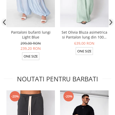
Pantaloni bufanti lungi
Set Olivia Bluza asimetrica
Light Blue
si Pantalon lung din 100%
in Light Olive
299,00 RON
639,00 RON
239,20 RON
ONE SIZE
ONE SIZE
NOUTATI PENTRU BARBATI
-20%
-20%