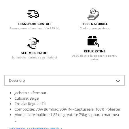
TRANSPORT GRATUIT
FIBRE NATURALE
Pentru comenzi mai mari de 699 lei
Confort care se simte
RETUR EXTINS
SCHIMB GRATUIT
Ai 30 de zile la dispozitie pentru
Schimbam marimea sau modelul
retur
Descriere
Jacheta cu fermoar
Culoare: Beige
Croiala: Regular Fit
Compozitie: 70% Bumbac, 30% IN - Captuseala: 100% Poliester
Modelul are inaltime 1.83 m, greutate 79kg si poarta marimea
L