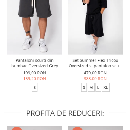
Pantaloni scurti din
Set Summer Flex Tricou
bumbac Oversized Grey
Oversized si pantalon scurt
Anthracite
Baggy Black
199,00 RON
479,00 RON
159,20 RON
383,00 RON
S
S
M
L
XL
PROFITA DE REDUCERI: