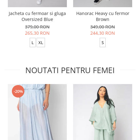
Jacheta cu fermoar si gluga
Hanorac Heavy cu fermor
Oversized Blue
Brown
379,00 RON
349,00 RON
265,30 RON
244,30 RON
L
XL
S
NOUTATI PENTRU FEMEI
-20%