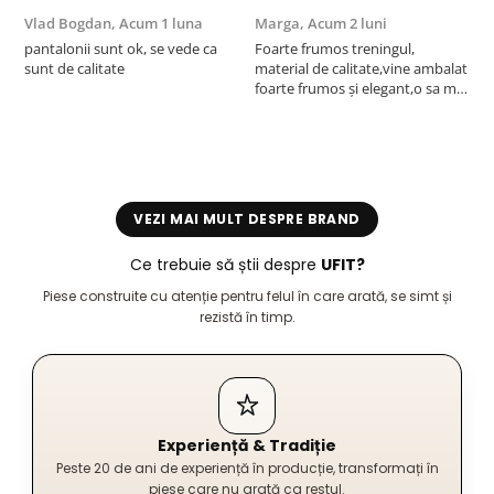
Vlad Bogdan,
Acum 1 luna
Marga,
Acum 2 luni
C
pantalonii sunt ok, se vede ca
Foarte frumos treningul,
B
sunt de calitate
material de calitate,vine ambalat
b
foarte frumos și elegant,o sa mai
r
comand,sânt foarte mulțumită.
VEZI MAI MULT DESPRE BRAND
Ce trebuie să știi despre
UFIT?
Piese construite cu atenție pentru felul în care arată, se simt și
rezistă în timp.
Experiență & Tradiție
Peste 20 de ani de experiență în producție, transformați în
piese care nu arată ca restul.