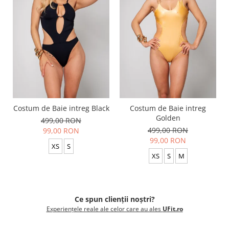
Costum de Baie intreg Black
Costum de Baie intreg
Golden
499,00 RON
499,00 RON
99,00 RON
99,00 RON
XS
S
XS
S
M
Ce spun clienții noștri?
Experiențele reale ale celor care au ales
UFit.ro