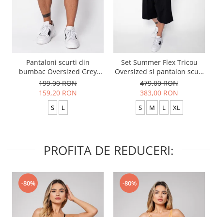
Pantaloni scurti din
Set Summer Flex Tricou
bumbac Oversized Grey
Oversized si pantalon scurt
Anthracite
Baggy Black
199,00 RON
479,00 RON
159,20 RON
383,00 RON
S
L
S
M
L
XL
PROFITA DE REDUCERI:
-80%
-80%