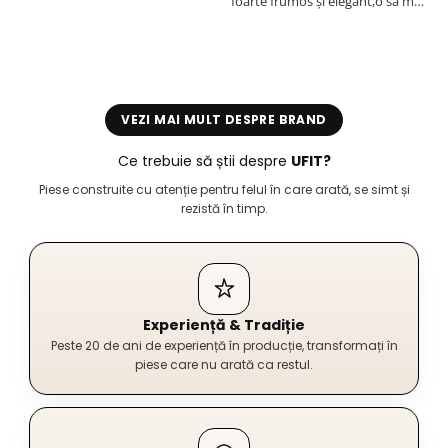
foarte frumos și elegant,o sa mai
r
comand,sânt foarte mulțumită.
VEZI MAI MULT DESPRE BRAND
Ce trebuie să știi despre
UFIT?
Piese construite cu atenție pentru felul în care arată, se simt și
rezistă în timp.
Experiență & Tradiție
Peste 20 de ani de experiență în producție, transformați în
piese care nu arată ca restul.