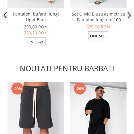
Pantaloni bufanti lungi
Set Olivia Bluza asimetrica
Light Blue
si Pantalon lung din 100%
in Light Olive
299,00 RON
639,00 RON
239,20 RON
ONE SIZE
ONE SIZE
NOUTATI PENTRU BARBATI
-20%
-20%