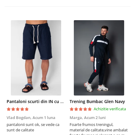
Pantaloni scurti din IN cu nasture si snur Navy
Trening Bumbac Glen Navy
Achizitie verificata
Vlad Bogdan,
Acum 1 luna
Marga,
Acum 2 luni
C
pantalonii sunt ok, se vede ca
Foarte frumos treningul,
B
sunt de calitate
material de calitate,vine ambalat
b