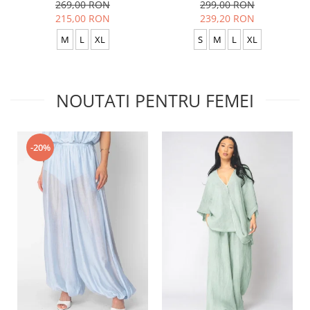
269,00 RON
299,00 RON
215,00 RON
239,20 RON
M
L
XL
S
M
L
XL
NOUTATI PENTRU FEMEI
-20%