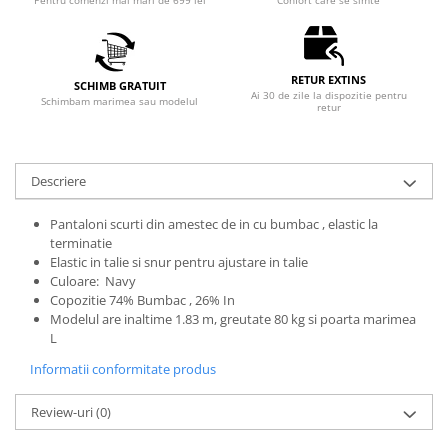
Pentru comenzi mai mari de 699 lei
Confort care se simte
RETUR EXTINS
SCHIMB GRATUIT
Ai 30 de zile la dispozitie pentru
Schimbam marimea sau modelul
retur
Descriere
Pantaloni scurti din amestec de in cu bumbac , elastic la
terminatie
Elastic in talie si snur pentru ajustare in talie
Culoare: Navy
Copozitie 74% Bumbac , 26% In
Modelul are inaltime 1.83 m, greutate 80 kg si poarta marimea
L
Informatii conformitate produs
Review-uri
(0)