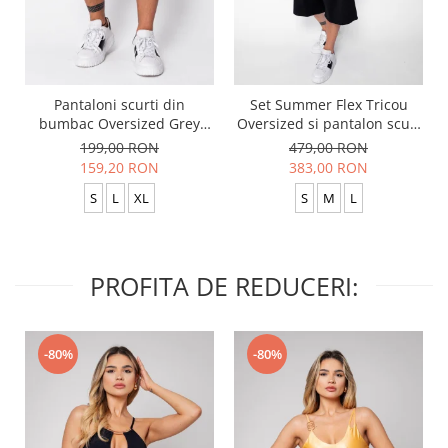
Pantaloni scurti din
Set Summer Flex Tricou
bumbac Oversized Grey
Oversized si pantalon scurt
Anthracite
Baggy Black
199,00 RON
479,00 RON
159,20 RON
383,00 RON
S
L
XL
S
M
L
PROFITA DE REDUCERI:
-80%
-80%