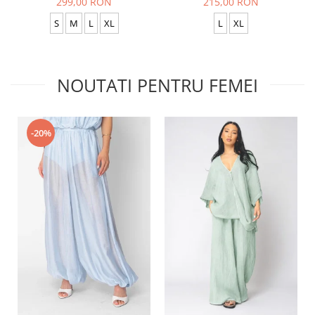
299,00 RON
215,00 RON
S
M
L
XL
L
XL
NOUTATI PENTRU FEMEI
-20%