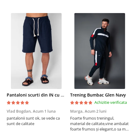
Pantaloni scurti din IN cu nasture si snur Navy
Trening Bumbac Glen Navy
Achizitie verificata
Vlad Bogdan,
Acum 1 luna
Marga,
Acum 2 luni
C
pantalonii sunt ok, se vede ca
Foarte frumos treningul,
B
sunt de calitate
material de calitate,vine ambalat
b
foarte frumos și elegant,o sa mai
r
comand,sânt foarte mulțumită.