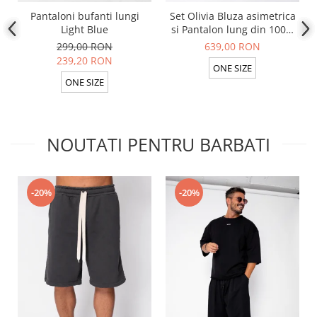
Pantaloni bufanti lungi
Set Olivia Bluza asimetrica
Light Blue
si Pantalon lung din 100%
in Light Olive
299,00 RON
639,00 RON
239,20 RON
ONE SIZE
ONE SIZE
NOUTATI PENTRU BARBATI
-20%
-20%