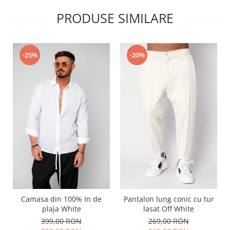
PRODUSE SIMILARE
-25%
-20%
Camasa din 100% In de
Pantalon lung conic cu tur
plaja White
lasat Off White
399,00 RON
269,00 RON