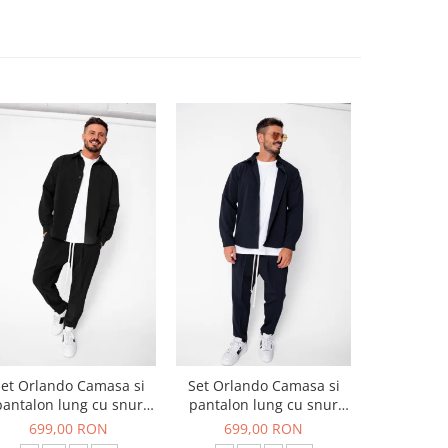
et Orlando Camasa si
Set Orlando Camasa si
Set Jachet
pantalon lung cu snur
pantalon lung cu snur
pantalon
Premium Black
Premium Navy
699,00 RON
699,00 RON
519