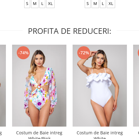
S
M
L
XL
S
M
L
XL
PROFITA DE REDUCERI:
-74%
-72%
g
Costum de Baie intreg
Costum de Baie intreg
White/Pink
White