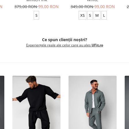
ON
379,00 RON
99,00 RON
349,00 RON
99,00 RON
2
S
XS
S
M
L
Ce spun clienții noștri?
Experiențele reale ale celor care au ales
UFit.ro