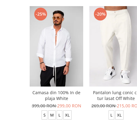
-25%
-20%
Camasa din 100% In de
Pantalon lung conic 
plaja White
tur lasat Off White
399,00 RON
299,00 RON
269,00 RON
215,00 R
S
M
L
XL
L
XL