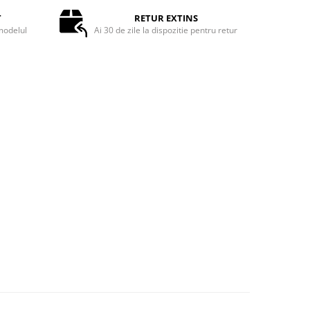
T
RETUR EXTINS
odelul
Ai 30 de zile la dispozitie pentru retur