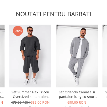
NOUTATI PENTRU BARBATI
-20%
ou
Set Summer Flex Tricou
Set Orlando Camasa si
S
n
Oversized si pantalon
pantalon lung cu snur
scurt Baggy Grey
Premium Grey
ON
479,00 RON
383,00 RON
699,00 RON
Anthracite