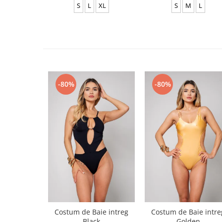
S
L
XL
S
M
L
-80%
-80%
Costum de Baie intreg
Costum de Baie intre
Black
Golden