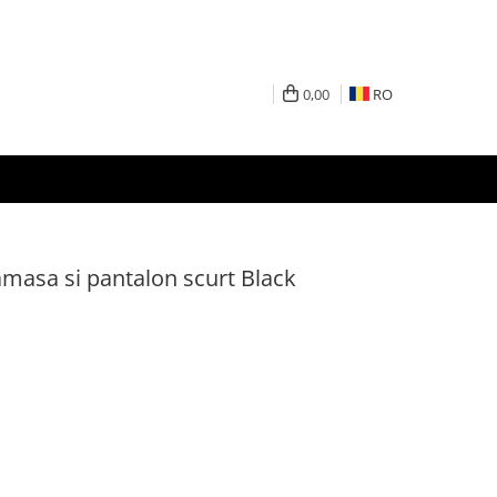
0,00
RO
amasa si pantalon scurt Black