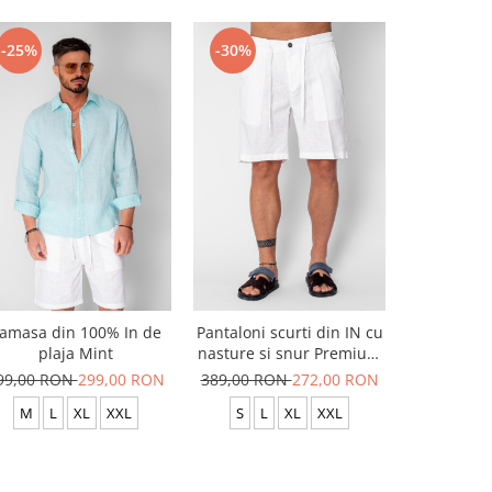
-25%
-30%
-20%
amasa din 100% In de
Pantaloni scurti din IN cu
Pantaloni 
plaja Mint
nasture si snur Premium
snur c
Edition White
99,00 RON
299,00 RON
389,00 RON
272,00 RON
299,00 R
M
L
XL
XXL
S
L
XL
XXL
S