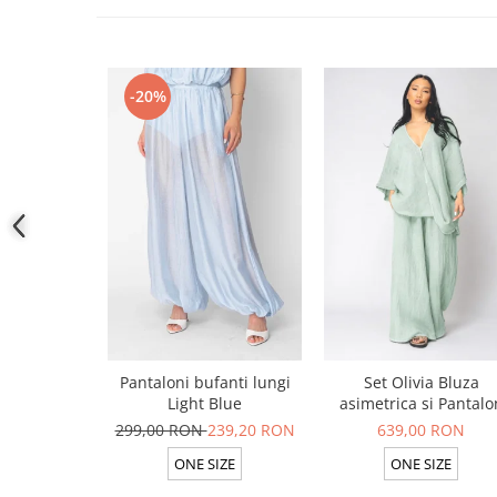
-20%
Pantaloni bufanti lungi
Set Olivia Bluza
Light Blue
asimetrica si Pantalo
lung din 100% in Ligh
299,00 RON
239,20 RON
639,00 RON
Olive
ONE SIZE
ONE SIZE