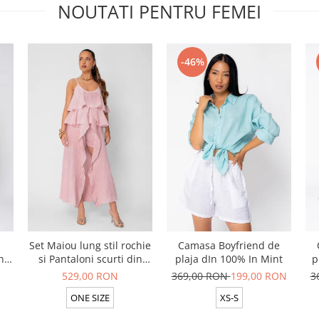
NOUTATI PENTRU FEMEI
-46%
Set Maiou lung stil rochie
Camasa Boyfriend de
n
si Pantaloni scurti din
plaja dIn 100% In Mint
p
t
100% in Rose
529,00 RON
369,00 RON
199,00 RON
3
ONE SIZE
XS-S