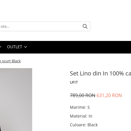
OUTLET
 scurt Black
Set Lino din In 100% c
UFIT
789,00 RON
631,20 RON
Marime
:
S
Material
:
In
Culoare
:
Black