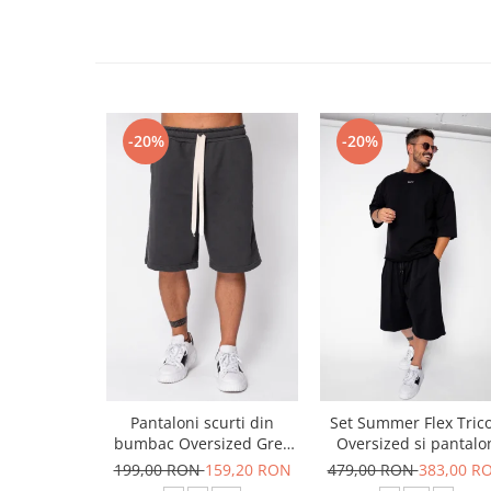
-20%
-20%
Pantaloni scurti din
Set Summer Flex Tric
bumbac Oversized Grey
Oversized si pantalo
Anthracite
scurt Baggy Black
199,00 RON
159,20 RON
479,00 RON
383,00 R