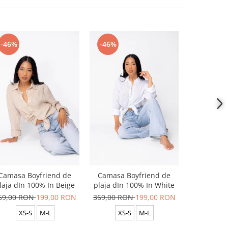
-46%
-46%
-46%
Camasa Boyfriend de
Camasa Boyfriend de
Camasa B
laja dIn 100% In Beige
plaja dIn 100% In White
plaja dIn
69,00 RON
199,00 RON
369,00 RON
199,00 RON
369,00 R
XS-S
M-L
XS-S
M-L
XS-