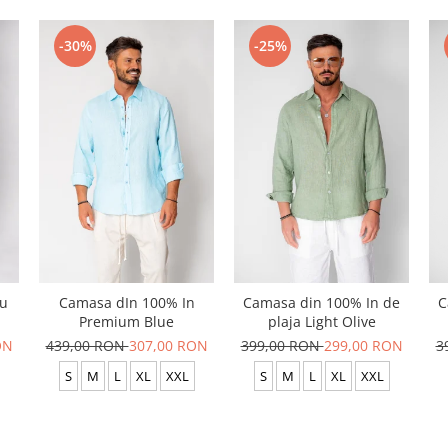
-30%
-25%
cu
Camasa dIn 100% In
Camasa din 100% In de
C
Premium Blue
plaja Light Olive
ON
439,00 RON
307,00 RON
399,00 RON
299,00 RON
3
S
M
L
XL
XXL
S
M
L
XL
XXL