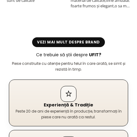
sunt de calitate
material de calitate,vine ambalat
b
foarte frumos și elegant,o sa mai
r
comand,sânt foarte mulțumită.
VEZI MAI MULT DESPRE BRAND
Ce trebuie să știi despre
UFIT?
Piese construite cu atenție pentru felul în care arată, se simt și
rezistă în timp.
Experiență & Tradiție
Peste 20 de ani de experiență în producție, transformați în
piese care nu arată ca restul.