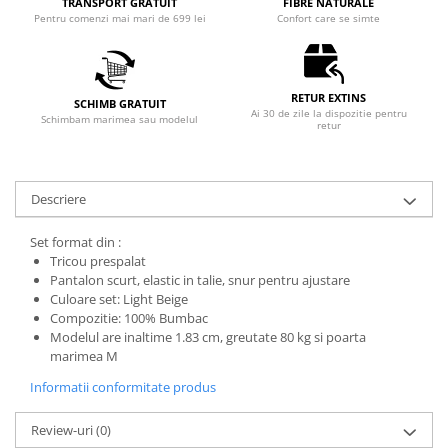
TRANSPORT GRATUIT
FIBRE NATURALE
Pentru comenzi mai mari de 699 lei
Confort care se simte
RETUR EXTINS
SCHIMB GRATUIT
Ai 30 de zile la dispozitie pentru
Schimbam marimea sau modelul
retur
Descriere
Set format din :
Tricou prespalat
Pantalon scurt, elastic in talie, snur pentru ajustare
Culoare set: Light Beige
Compozitie: 100% Bumbac
Modelul are inaltime 1.83 cm, greutate 80 kg si poarta
marimea M
Informatii conformitate produs
Review-uri
(0)