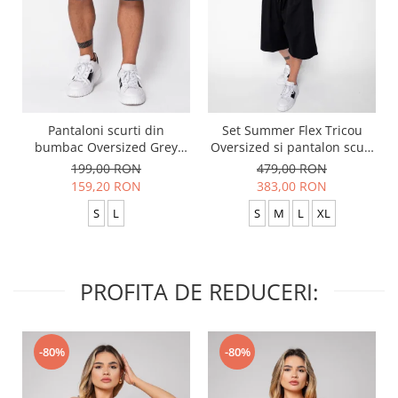
Pantaloni scurti din
Set Summer Flex Tricou
bumbac Oversized Grey
Oversized si pantalon scurt
Anthracite
Baggy Black
199,00 RON
479,00 RON
159,20 RON
383,00 RON
S
L
S
M
L
XL
PROFITA DE REDUCERI:
-80%
-80%