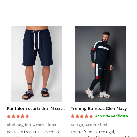
Pantaloni scurti din IN cu nasture si snur Navy
Trening Bumbac Glen Navy
Achizitie verificata
Vlad Bogdan,
Acum 1 luna
Marga,
Acum 2 luni
C
pantalonii sunt ok, se vede ca
Foarte frumos treningul,
B