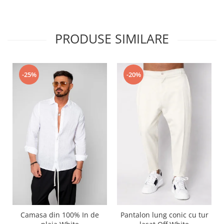
PRODUSE SIMILARE
-25%
-20%
Camasa din 100% In de
Pantalon lung conic cu tur