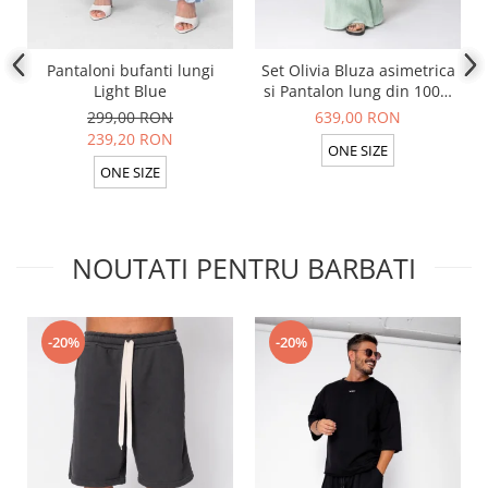
Pantaloni bufanti lungi
Set Olivia Bluza asimetrica
Light Blue
si Pantalon lung din 100%
in Light Olive
299,00 RON
639,00 RON
239,20 RON
ONE SIZE
ONE SIZE
NOUTATI PENTRU BARBATI
-20%
-20%