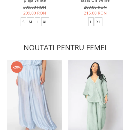
plaja White
lasat Off White
399,00 RON
269,00 RON
299,00 RON
215,00 RON
S
M
L
XL
L
XL
NOUTATI PENTRU FEMEI
-20%