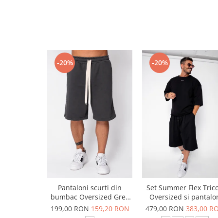
-20%
-20%
Pantaloni scurti din
Set Summer Flex Tric
bumbac Oversized Grey
Oversized si pantalo
Anthracite
scurt Baggy Black
199,00 RON
159,20 RON
479,00 RON
383,00 R