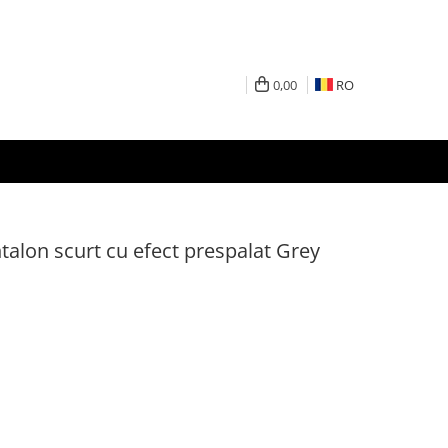
0,00
RO
ntalon scurt cu efect prespalat Grey