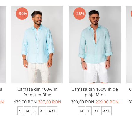
-30%
-25%
cu
Camasa dIn 100% In
Camasa din 100% In de
C
Premium Blue
plaja Mint
ON
439,00 RON
307,00 RON
399,00 RON
299,00 RON
3
S
M
L
XL
XXL
M
L
XL
XXL