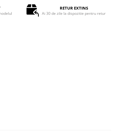
T
RETUR EXTINS
odelul
Ai 30 de zile la dispozitie pentru retur