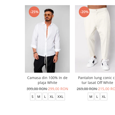
-25%
-20%
Camasa din 100% In de
Pantalon lung conic 
plaja White
tur lasat Off White
399,00 RON
299,00 RON
269,00 RON
215,00 R
S
M
L
XL
XXL
M
L
XL