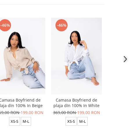
-46%
-46%
-46%
Camasa Boyfriend de
Camasa Boyfriend de
Camasa B
laja dIn 100% In Beige
plaja dIn 100% In White
plaja dIn
69,00 RON
199,00 RON
369,00 RON
199,00 RON
369,00 R
XS-S
M-L
XS-S
M-L
XS-