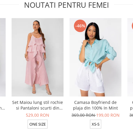
NOUTATI PENTRU FEMEI
-46%
Set Maiou lung stil rochie
Camasa Boyfriend de
n
si Pantaloni scurti din
plaja dIn 100% In Mint
p
t
100% in Rose
529,00 RON
369,00 RON
199,00 RON
3
ONE SIZE
XS-S