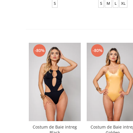
S
S
M
L
XL
-80%
-80%
Costum de Baie intreg
Costum de Baie intre
Black
Golden