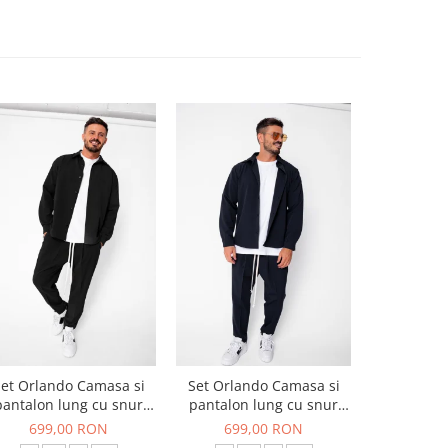
et Orlando Camasa si
Set Orlando Camasa si
Set Jachet
pantalon lung cu snur
pantalon lung cu snur
pantalon
Premium Black
Premium Navy
699,00 RON
699,00 RON
519