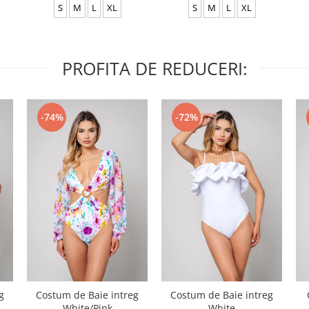
S
M
L
XL
S
M
L
XL
PROFITA DE REDUCERI:
-74%
-72%
g
Costum de Baie intreg
Costum de Baie intreg
White/Pink
White