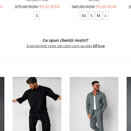
ON
379,00 RON
99,00 RON
349,00 RON
99,00 RON
2
S
XS
S
M
L
Ce spun clienții noștri?
Experiențele reale ale celor care au ales
UFit.ro