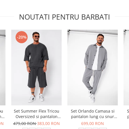
NOUTATI PENTRU BARBATI
-20%
ou
Set Summer Flex Tricou
Set Orlando Camasa si
S
n
Oversized si pantalon
pantalon lung cu snur
scurt Baggy Grey
Premium Grey
ON
479,00 RON
383,00 RON
699,00 RON
Anthracite