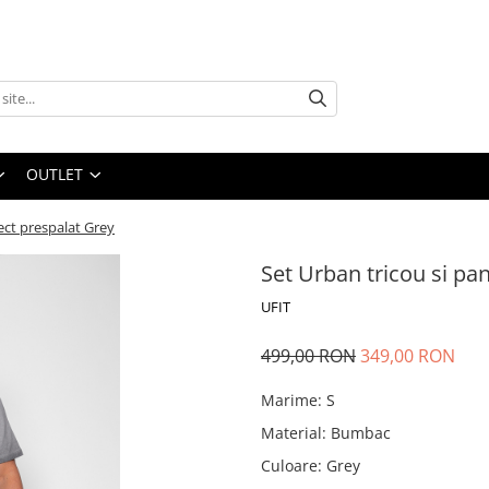
OUTLET
fect prespalat Grey
Set Urban tricou si pa
UFIT
499,00 RON
349,00 RON
Marime
:
S
Material
:
Bumbac
Culoare
:
Grey