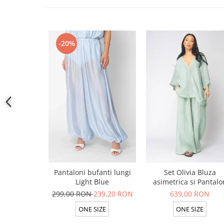
-20%
Pantaloni bufanti lungi
Set Olivia Bluza
Light Blue
asimetrica si Pantalo
lung din 100% in Ligh
299,00 RON
239,20 RON
639,00 RON
Olive
ONE SIZE
ONE SIZE