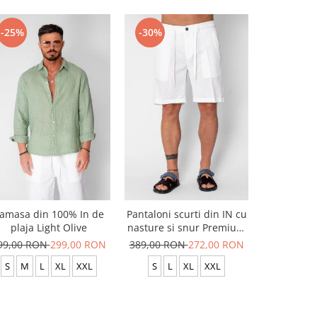
-25%
-30%
-20%
amasa din 100% In de
Pantaloni scurti din IN cu
Pantaloni
plaja Light Olive
nasture si snur Premium
usor c
Edition White
99,00 RON
299,00 RON
389,00 RON
272,00 RON
299,00 R
S
M
L
XL
XXL
S
L
XL
XXL
S