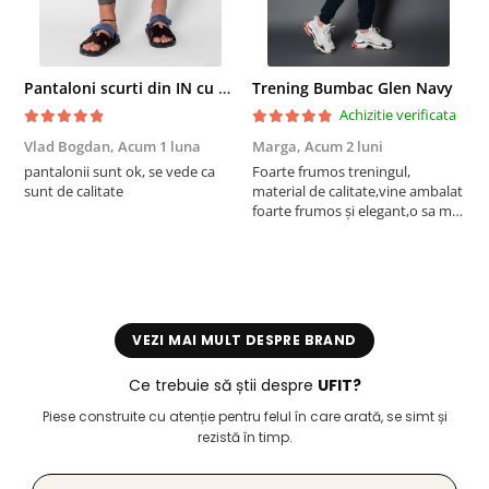
Pantaloni scurti din IN cu nasture si snur Navy
Trening Bumbac Glen Navy
Achizitie verificata
Vlad Bogdan,
Acum 1 luna
Marga,
Acum 2 luni
C
pantalonii sunt ok, se vede ca
Foarte frumos treningul,
B
sunt de calitate
material de calitate,vine ambalat
b
foarte frumos și elegant,o sa mai
r
comand,sânt foarte mulțumită.
VEZI MAI MULT DESPRE BRAND
Ce trebuie să știi despre
UFIT?
Piese construite cu atenție pentru felul în care arată, se simt și
rezistă în timp.