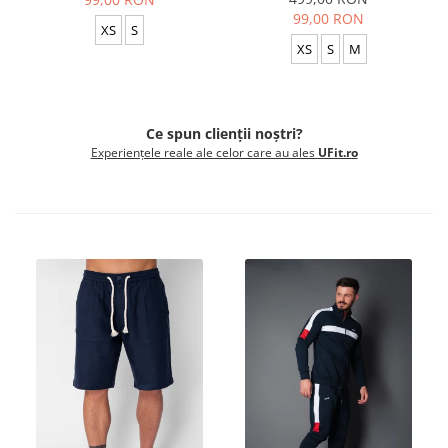
99,00 RON
XS
S
XS
S
M
Ce spun clienții noștri?
Experiențele reale ale celor care au ales
UFit.ro