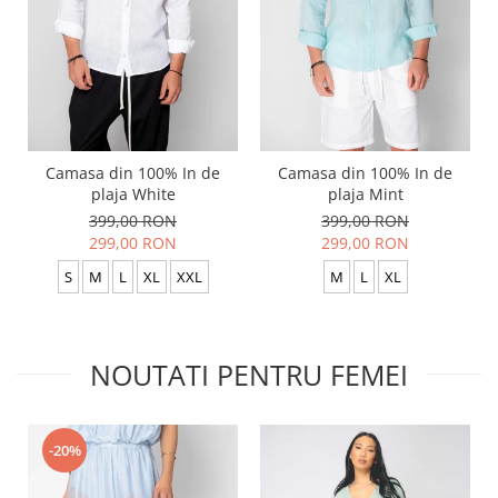
Camasa din 100% In de
Camasa din 100% In de
plaja White
plaja Mint
399,00 RON
399,00 RON
299,00 RON
299,00 RON
S
M
L
XL
XXL
M
L
XL
NOUTATI PENTRU FEMEI
-20%