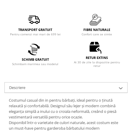
TRANSPORT GRATUIT
FIBRE NATURALE
Pentru comenzi mai mari de 699 lei
Confort care se simte
RETUR EXTINS
SCHIMB GRATUIT
Ai 30 de zile la dispozitie pentru
Schimbam marimea sau modelul
retur
Descriere
Costumul casual din in pentru bărbați, ideal pentru o ținută
relaxată și confortabilă. Designul său lejer și modern combină
eleganța simplă a inului cu o croiala neformală, creând o piesă
vestimentară versatilă pentru orice ocazie.
Disponibil într-o varietate de culori naturale, acest costum este
un must-have pentru garderoba bărbatului modern