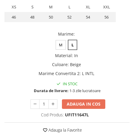
XS
S
M
L
XL
XXL
46
48
50
52
54
56
Marime
:
M
L
Material
:
In
Culoare
:
Beige
Marime Convertita 2
:
L INTL
IN STOC
Durata de livrare:
1-3 zile lucratoare
ADAUGA IN COS
Cod Produs:
UFIT11647L
Adauga la Favorite