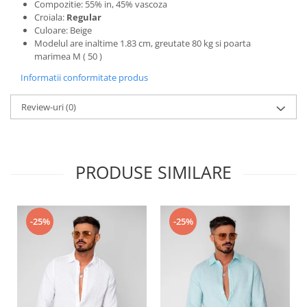
Compozitie: 55% in, 45% vascoza
Croiala:
Regular
Culoare: Beige
Modelul are inaltime 1.83 cm, greutate 80 kg si poarta
marimea M ( 50 )
Informatii conformitate produs
Review-uri
(0)
PRODUSE SIMILARE
-25%
-25%