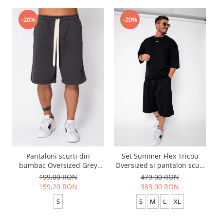
-20%
-20%
Pantaloni scurti din
Set Summer Flex Tricou
bumbac Oversized Grey
Oversized si pantalon scurt
Anthracite
Baggy Black
199,00 RON
479,00 RON
159,20 RON
383,00 RON
S
S
M
L
XL