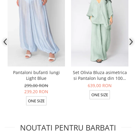
Pantaloni bufanti lungi
Set Olivia Bluza asimetrica
Light Blue
si Pantalon lung din 100%
in Light Olive
299,00 RON
639,00 RON
239,20 RON
ONE SIZE
ONE SIZE
NOUTATI PENTRU BARBATI