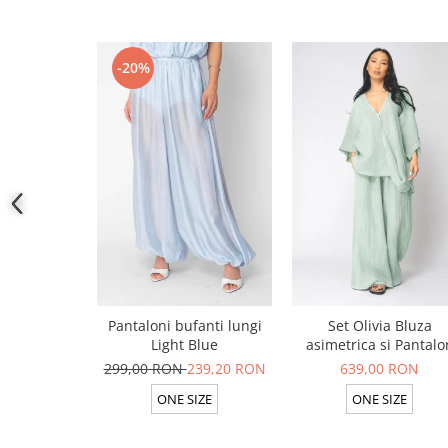
-20%
Pantaloni bufanti lungi
Set Olivia Bluza
Light Blue
asimetrica si Pantalo
lung din 100% in Ligh
299,00 RON
239,20 RON
639,00 RON
Olive
ONE SIZE
ONE SIZE