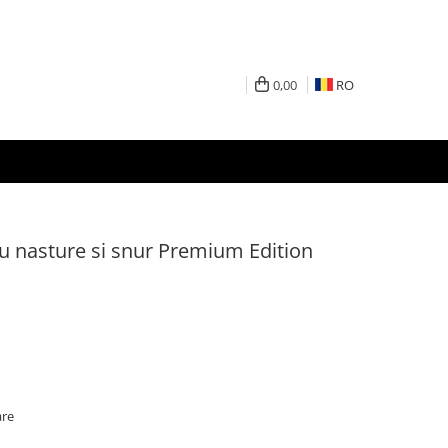
0,00
RO
cu nasture si snur Premium Edition
are