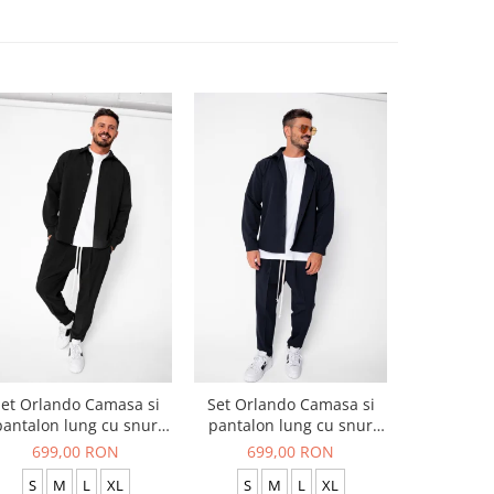
et Orlando Camasa si
Set Orlando Camasa si
Set Jachet
pantalon lung cu snur
pantalon lung cu snur
pantalon
Premium Black
Premium Navy
699,00 RON
699,00 RON
519
S
M
L
XL
S
M
L
XL
S