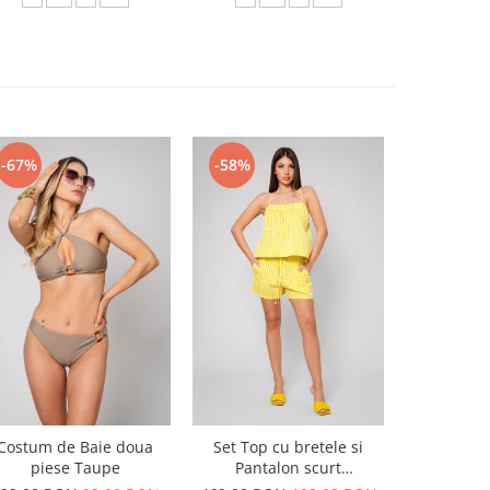
-67%
-58%
-54%
Costum de Baie doua
Set Top cu bretele si
Set Top si
piese Taupe
Pantalon scurt
din 100
Yellow/White