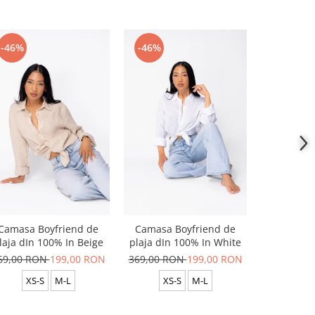
-46%
-46%
-46%
Camasa Boyfriend de
Camasa Boyfriend de
Camasa B
laja dIn 100% In Beige
plaja dIn 100% In White
plaja dIn
69,00 RON
199,00 RON
369,00 RON
199,00 RON
369,00 R
XS-S
M-L
XS-S
M-L
XS-