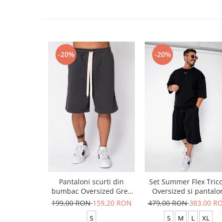
-20%
-20%
Pantaloni scurti din
Set Summer Flex Tric
bumbac Oversized Grey
Oversized si pantalo
Anthracite
scurt Baggy Black
199,00 RON
159,20 RON
479,00 RON
383,00 R
S
S
M
L
XL