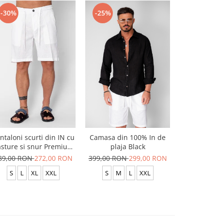
-30%
-25%
-20%
ntaloni scurti din IN cu
Camasa din 100% In de
Pantaloni 
sture si snur Premium
plaja Black
snur c
Edition White
89,00 RON
272,00 RON
399,00 RON
299,00 RON
299,00 R
S
L
XL
XXL
S
M
L
XXL
S