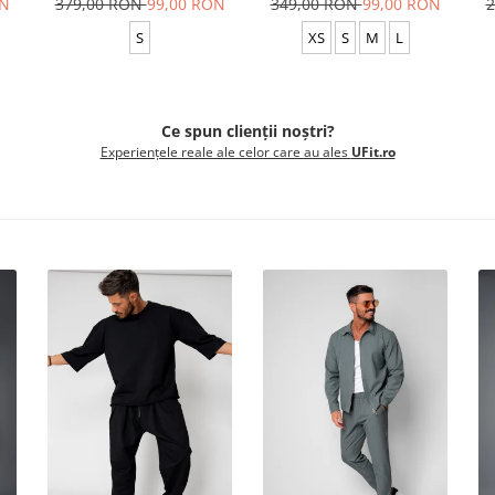
ON
379,00 RON
99,00 RON
349,00 RON
99,00 RON
2
S
XS
S
M
L
Ce spun clienții noștri?
Experiențele reale ale celor care au ales
UFit.ro