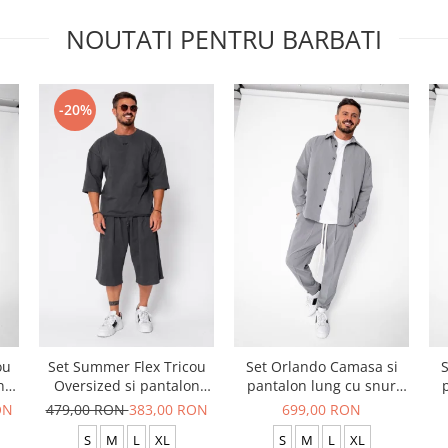
NOUTATI PENTRU BARBATI
-20%
ou
Set Summer Flex Tricou
Set Orlando Camasa si
S
n
Oversized si pantalon
pantalon lung cu snur
scurt Baggy Grey
Premium Grey
ON
479,00 RON
383,00 RON
699,00 RON
Anthracite
S
M
L
XL
S
M
L
XL