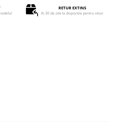
T
RETUR EXTINS
odelul
Ai 30 de zile la dispozitie pentru retur