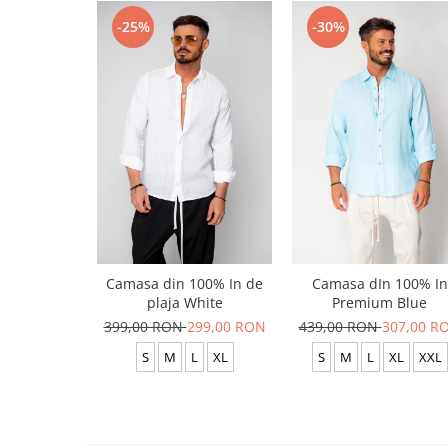
-25%
-30%
Camasa din 100% In de
Camasa dIn 100% In
plaja White
Premium Blue
399,00 RON
299,00 RON
439,00 RON
307,00 R
S
M
L
XL
S
M
L
XL
XXL