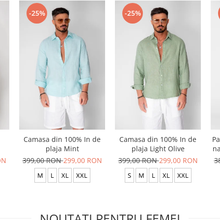
-25%
-25%
Camasa din 100% In de
Camasa din 100% In de
Pa
plaja Mint
plaja Light Olive
na
ON
399,00 RON
299,00 RON
399,00 RON
299,00 RON
3
M
L
XL
XXL
S
M
L
XL
XXL
NOUTATI PENTRU FEMEI