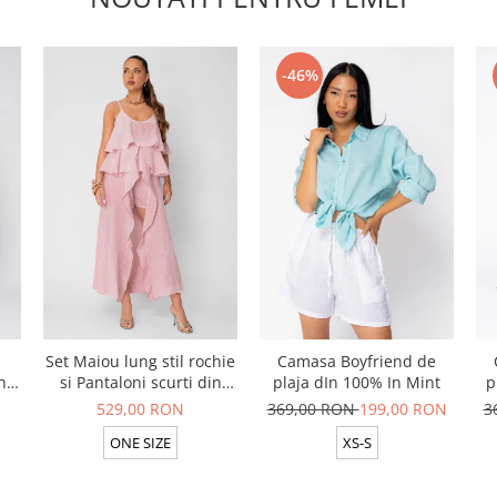
-46%
Set Maiou lung stil rochie
Camasa Boyfriend de
n
si Pantaloni scurti din
plaja dIn 100% In Mint
p
t
100% in Rose
529,00 RON
369,00 RON
199,00 RON
3
ONE SIZE
XS-S