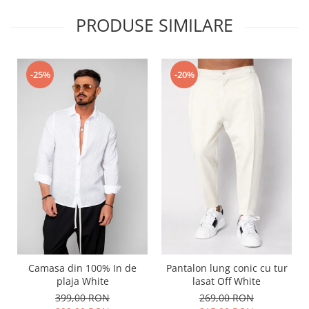
PRODUSE SIMILARE
-25%
-20%
Camasa din 100% In de
Pantalon lung conic cu tur
plaja White
lasat Off White
399,00 RON
269,00 RON