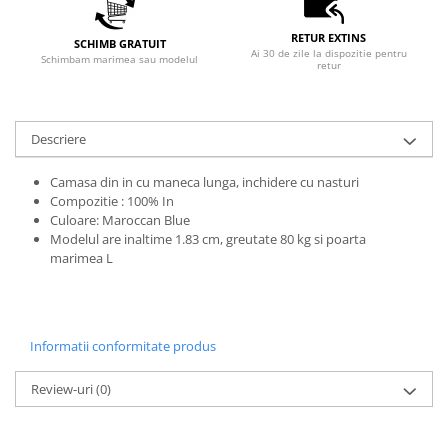
RETUR EXTINS
SCHIMB GRATUIT
Ai 30 de zile la dispozitie pentru
Schimbam marimea sau modelul
retur
Descriere
Camasa din in cu maneca lunga, inchidere cu nasturi
Compozitie : 100% In
Culoare: Maroccan Blue
Modelul are inaltime 1.83 cm, greutate 80 kg si poarta
marimea L
Informatii conformitate produs
Review-uri
(0)