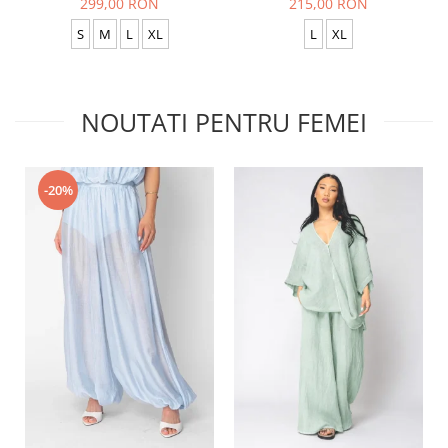
299,00 RON
215,00 RON
S
M
L
XL
L
XL
NOUTATI PENTRU FEMEI
-20%