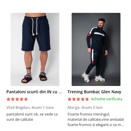
Pantaloni scurti din IN cu nasture si snur Navy
Trening Bumbac Glen Navy
Achizitie verificata
Vlad Bogdan,
Acum 1 luna
Marga,
Acum 2 luni
C
pantalonii sunt ok, se vede ca
Foarte frumos treningul,
B
sunt de calitate
material de calitate,vine ambalat
b
foarte frumos și elegant,o sa mai
r
comand,sânt foarte mulțumită.