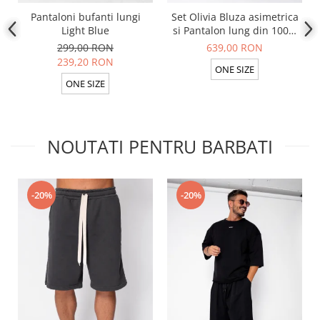
Pantaloni bufanti lungi
Set Olivia Bluza asimetrica
Light Blue
si Pantalon lung din 100%
in Light Olive
299,00 RON
639,00 RON
239,20 RON
ONE SIZE
ONE SIZE
NOUTATI PENTRU BARBATI
-20%
-20%