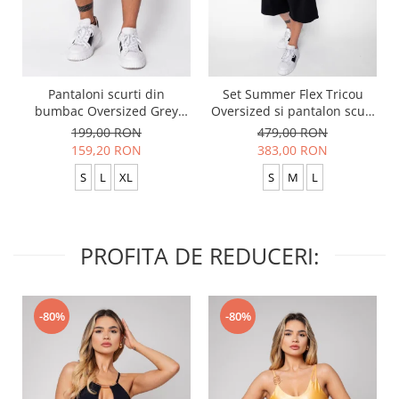
Pantaloni scurti din
Set Summer Flex Tricou
bumbac Oversized Grey
Oversized si pantalon scurt
Anthracite
Baggy Black
199,00 RON
479,00 RON
159,20 RON
383,00 RON
S
L
XL
S
M
L
PROFITA DE REDUCERI:
-80%
-80%