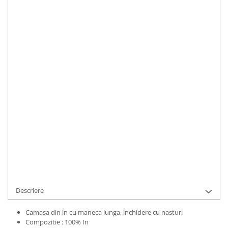
S
Material
:
In
Culoare
:
Blue
Marime Convertita 2
:
M INTL
STOC EPUIZAT
Durata de livrare:
1-3 zile lucratoare
ALERTA STOC
Cod Produs:
UFIT12279M
Adauga la Favorite
Descriere
Camasa din in cu maneca lunga, inchidere cu nasturi
Compozitie : 100% In