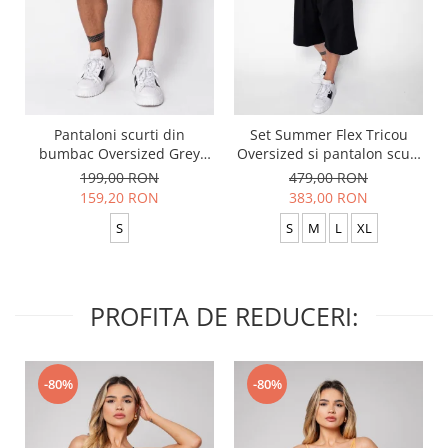
Pantaloni scurti din
Set Summer Flex Tricou
bumbac Oversized Grey
Oversized si pantalon scurt
Anthracite
Baggy Black
199,00 RON
479,00 RON
159,20 RON
383,00 RON
S
S
M
L
XL
PROFITA DE REDUCERI:
-80%
-80%