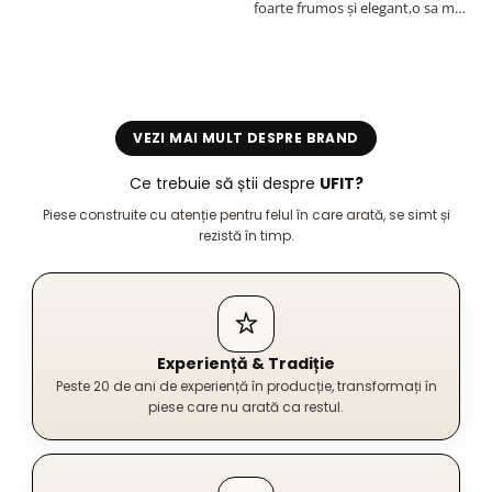
foarte frumos și elegant,o sa mai
r
comand,sânt foarte mulțumită.
VEZI MAI MULT DESPRE BRAND
Ce trebuie să știi despre
UFIT?
Piese construite cu atenție pentru felul în care arată, se simt și
rezistă în timp.
Experiență & Tradiție
Peste 20 de ani de experiență în producție, transformați în
piese care nu arată ca restul.