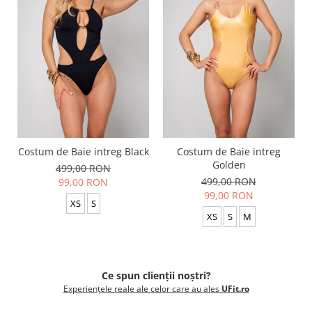
Costum de Baie intreg Black
Costum de Baie intreg
Golden
499,00 RON
499,00 RON
99,00 RON
99,00 RON
XS
S
XS
S
M
Ce spun clienții noștri?
Experiențele reale ale celor care au ales
UFit.ro