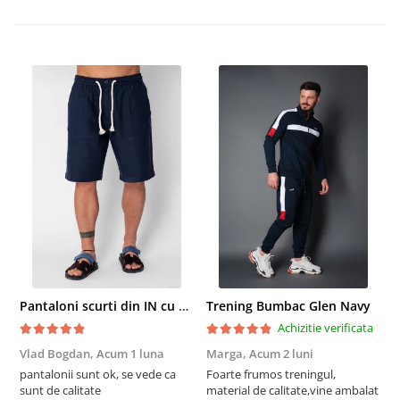
Pantaloni scurti din IN cu nasture si snur Navy
Trening Bumbac Glen Navy
Achizitie verificata
Vlad Bogdan,
Acum 1 luna
Marga,
Acum 2 luni
C
pantalonii sunt ok, se vede ca
Foarte frumos treningul,
B
sunt de calitate
material de calitate,vine ambalat
b