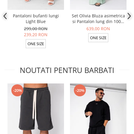
Pantaloni bufanti lungi
Set Olivia Bluza asimetrica
Light Blue
si Pantalon lung din 100%
in Light Olive
299,00 RON
639,00 RON
239,20 RON
ONE SIZE
ONE SIZE
NOUTATI PENTRU BARBATI
-20%
-20%