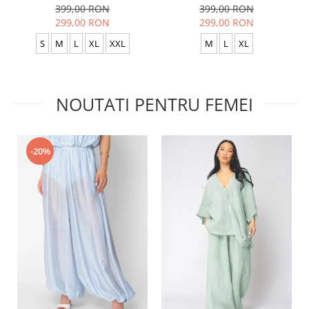
399,00 RON
399,00 RON
299,00 RON
299,00 RON
S
M
L
XL
XXL
M
L
XL
NOUTATI PENTRU FEMEI
-20%