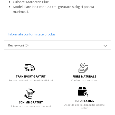
Culoare: Maroccan Blue
Modelul are inaltime 1.83 cm, greutate 80 kg si poarta
marimea L
Informatii conformitate produs
Review-uri
(0)
TRANSPORT GRATUIT
FIBRE NATURALE
Pentru comenzi mai mari de 699 lei
Confort care se simte
RETUR EXTINS
SCHIMB GRATUIT
Ai 30 de zile la dispozitie pentru
Schimbam marimea sau modelul
retur