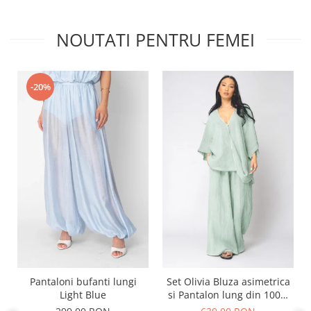
NOUTATI PENTRU FEMEI
-20%
Pantaloni bufanti lungi
Set Olivia Bluza asimetrica
Light Blue
si Pantalon lung din 100%
in Light Olive