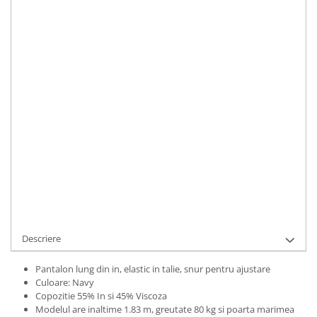
S
M
Material
:
In
Culoare
:
Navy
Marime Convertita 2
:
S INTL
IN STOC
Durata de livrare:
1-3 zile lucratoare
ADAUGA IN COS
Cod Produs:
UFIT11738S
Descriere
Pantalon lung din in, elastic in talie, snur pentru ajustare
Culoare: Navy
Copozitie 55% In si 45% Viscoza
Modelul are inaltime 1.83 m, greutate 80 kg si poarta marimea