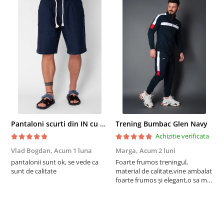
Pantaloni scurti din IN cu nasture si snur Navy
Trening Bumbac Glen Navy
Achizitie verificata
Vlad Bogdan,
Acum 1 luna
Marga,
Acum 2 luni
C
pantalonii sunt ok, se vede ca
Foarte frumos treningul,
B
sunt de calitate
material de calitate,vine ambalat
b
foarte frumos și elegant,o sa mai
r
comand,sânt foarte mulțumită.