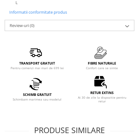
L
Informatii conformitate produs
Review-uri
(0)
TRANSPORT GRATUIT
FIBRE NATURALE
Pentru comenzi mai mari de 699 lei
Confort care se simte
RETUR EXTINS
SCHIMB GRATUIT
Ai 30 de zile la dispozitie pentru
Schimbam marimea sau modelul
retur
PRODUSE SIMILARE