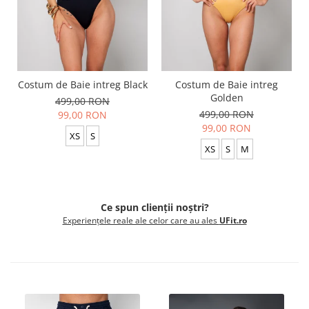
Costum de Baie intreg Black
Costum de Baie intreg
Golden
499,00 RON
499,00 RON
99,00 RON
99,00 RON
XS
S
XS
S
M
Ce spun clienții noștri?
Experiențele reale ale celor care au ales
UFit.ro