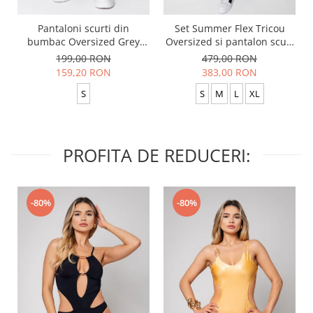
Pantaloni scurti din
Set Summer Flex Tricou
bumbac Oversized Grey
Oversized si pantalon scurt
Anthracite
Baggy Black
199,00 RON
479,00 RON
159,20 RON
383,00 RON
S
S
M
L
XL
PROFITA DE REDUCERI:
-80%
-80%