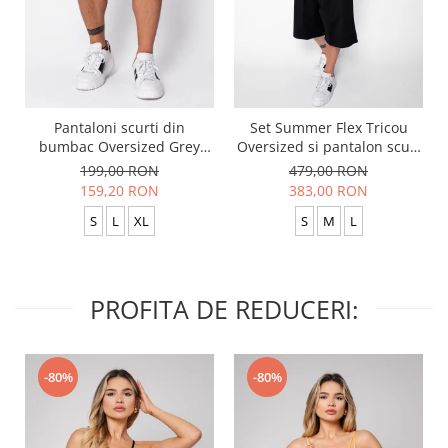
Pantaloni scurti din
Set Summer Flex Tricou
bumbac Oversized Grey
Oversized si pantalon scurt
Anthracite
Baggy Black
199,00 RON
479,00 RON
159,20 RON
383,00 RON
S
L
XL
S
M
L
PROFITA DE REDUCERI:
-80%
-80%