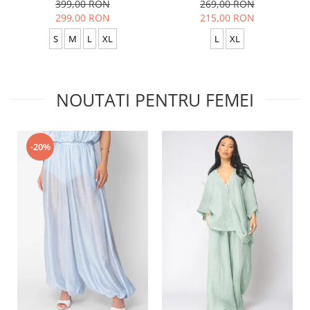
399,00 RON
269,00 RON
299,00 RON
215,00 RON
S
M
L
XL
L
XL
NOUTATI PENTRU FEMEI
-20%