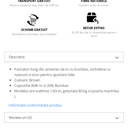
TRANSPORT GRATUIT
FIBRE NATURALE
Pentru comenzi mai mari de 699 lei
Confort care se simte
RETUR EXTINS
SCHIMB GRATUIT
Ai 30 de zile la dispozitie pentru
Schimbam marimea sau modelul
retur
Descriere
Pantalon lung din amestec de in cu bumbac, inchidere cu
nasture si snur pentru ajustare talie
Culoare: Brown
Copozitie 80% In si 20% Bumbac
Modelul are inaltime 1.83 m, greutate 80 kg si poarta marimea
L
Informatii conformitate produs
Review-uri
(0)