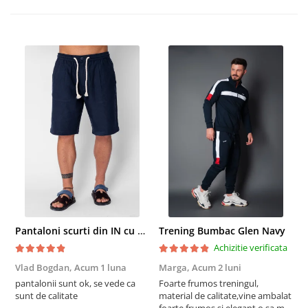
Pantaloni scurti din IN cu nasture si snur Navy
Trening Bumbac Glen Navy
Achizitie verificata
Vlad Bogdan,
Acum 1 luna
Marga,
Acum 2 luni
C
pantalonii sunt ok, se vede ca
Foarte frumos treningul,
B
sunt de calitate
material de calitate,vine ambalat
b
foarte frumos și elegant,o sa mai
r