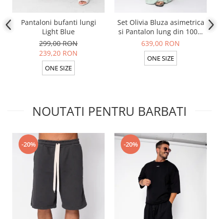
Pantaloni bufanti lungi
Set Olivia Bluza asimetrica
Light Blue
si Pantalon lung din 100%
in Light Olive
299,00 RON
639,00 RON
239,20 RON
ONE SIZE
ONE SIZE
NOUTATI PENTRU BARBATI
-20%
-20%