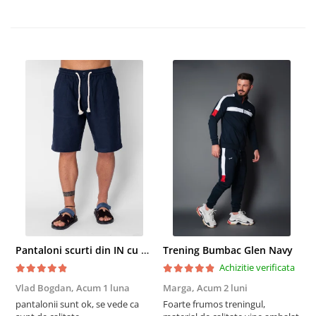
Pantaloni scurti din IN cu nasture si snur Navy
Trening Bumbac Glen Navy
Achizitie verificata
Vlad Bogdan,
Acum 1 luna
Marga,
Acum 2 luni
C
pantalonii sunt ok, se vede ca
Foarte frumos treningul,
B