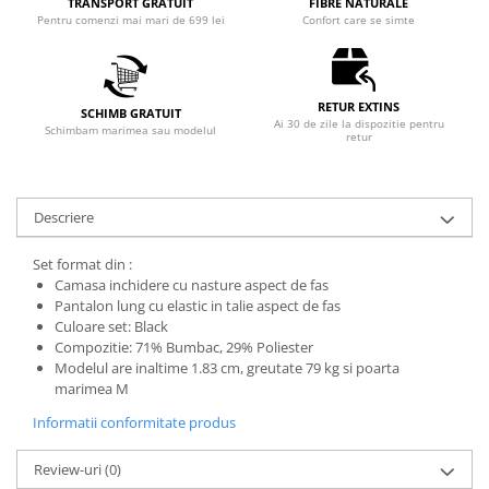
TRANSPORT GRATUIT
FIBRE NATURALE
Pentru comenzi mai mari de 699 lei
Confort care se simte
RETUR EXTINS
SCHIMB GRATUIT
Ai 30 de zile la dispozitie pentru
Schimbam marimea sau modelul
retur
Descriere
Set format din :
Camasa inchidere cu nasture aspect de fas
Pantalon lung cu elastic in talie aspect de fas
Culoare set: Black
Compozitie: 71% Bumbac, 29% Poliester
Modelul are inaltime 1.83 cm, greutate 79 kg si poarta
marimea M
Informatii conformitate produs
Review-uri
(0)