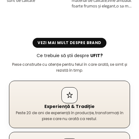
sunt de calitate
material de calitate,vine ambalat
b
foarte frumos și elegant,o sa mai
r
comand,sânt foarte mulțumită.
VEZI MAI MULT DESPRE BRAND
Ce trebuie să știi despre
UFIT?
Piese construite cu atenție pentru felul în care arată, se simt și
rezistă în timp.
Experiență & Tradiție
Peste 20 de ani de experiență în producție, transformați în
piese care nu arată ca restul.