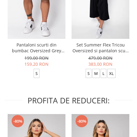
Pantaloni scurti din
Set Summer Flex Tricou
bumbac Oversized Grey
Oversized si pantalon scurt
Anthracite
Baggy Black
199,00 RON
479,00 RON
159,20 RON
383,00 RON
S
S
M
L
XL
PROFITA DE REDUCERI:
-80%
-80%