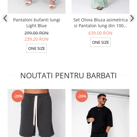
Pantaloni bufanti lungi
Set Olivia Bluza asimetrica
Light Blue
si Pantalon lung din 100%
in Light Olive
299,00 RON
639,00 RON
239,20 RON
ONE SIZE
ONE SIZE
NOUTATI PENTRU BARBATI
-20%
-20%