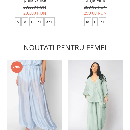
plaja White
plaja Mint
399,00 RON
399,00 RON
299,00 RON
299,00 RON
S
M
L
XL
XXL
M
L
XL
NOUTATI PENTRU FEMEI
-20%