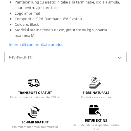
Pantalon lung cu elastic in talie si la terminatie, croiala ampla,
snur pentru ajustare talie
Logo imprimat
Compozitie: 92% Bumbac si 8% Elastan
Culoare: Black
Modelul are inaltime 1.83 cm, greutate 80 kg si poarta
marimea M
Informatii conformitate produs
Review-uri
(1)
TRANSPORT GRATUIT
FIBRE NATURALE
Pentru comenzi mai mari de 699 lei
Confort care se simte
RETUR EXTINS
SCHIMB GRATUIT
Ai 30 de zile la dispozitie pentru
Schimbam marimea sau modelul
retur