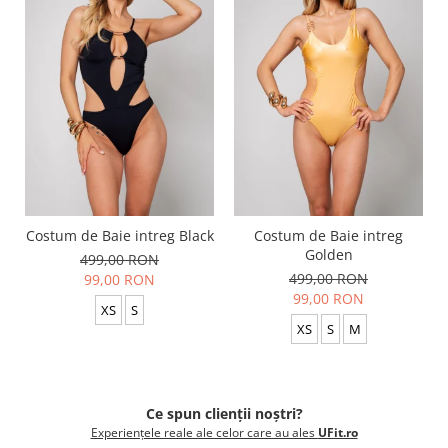
Costum de Baie intreg Black
Costum de Baie intreg
Golden
499,00 RON
499,00 RON
99,00 RON
99,00 RON
XS
S
XS
S
M
Ce spun clienții noștri?
Experiențele reale ale celor care au ales
UFit.ro