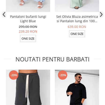
Pantaloni bufanti lungi
Set Olivia Bluza asimetrica
Light Blue
si Pantalon lung din 100%
in Light Olive
299,00 RON
639,00 RON
239,20 RON
ONE SIZE
ONE SIZE
NOUTATI PENTRU BARBATI
-20%
-20%