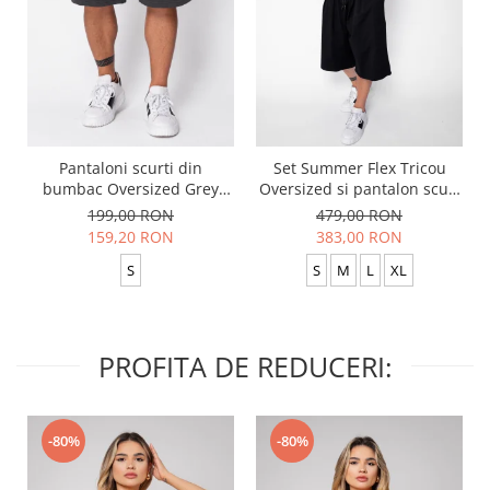
Pantaloni scurti din
Set Summer Flex Tricou
bumbac Oversized Grey
Oversized si pantalon scurt
Anthracite
Baggy Black
199,00 RON
479,00 RON
159,20 RON
383,00 RON
S
S
M
L
XL
PROFITA DE REDUCERI:
-80%
-80%