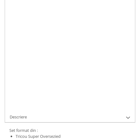
Marime
:
S
M
L
XL
Material
:
Bumbac
Culoare
:
Black
Marime Convertita 2
:
L INTL
IN STOC
Durata de livrare:
1-3 zile lucratoare
ADAUGA IN COS
Cod Produs:
UFIT11399L
Descriere
Set format din :
Tricou Super Oversezied