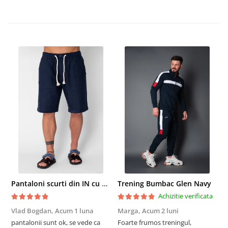
Pantaloni scurti din IN cu nasture si snur Navy
Trening Bumbac Glen Navy
Achizitie verificata
Vlad Bogdan,
Acum 1 luna
Marga,
Acum 2 luni
C
pantalonii sunt ok, se vede ca
Foarte frumos treningul,
B