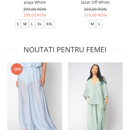
plaja White
lasat Off White
399,00 RON
269,00 RON
299,00 RON
215,00 RON
S
M
L
XL
XXL
M
L
NOUTATI PENTRU FEMEI
-20%