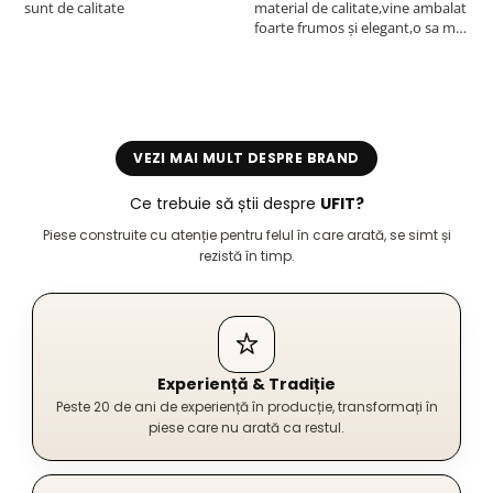
sunt de calitate
material de calitate,vine ambalat
b
foarte frumos și elegant,o sa mai
r
comand,sânt foarte mulțumită.
VEZI MAI MULT DESPRE BRAND
Ce trebuie să știi despre
UFIT?
Piese construite cu atenție pentru felul în care arată, se simt și
rezistă în timp.
Experiență & Tradiție
Peste 20 de ani de experiență în producție, transformați în
piese care nu arată ca restul.