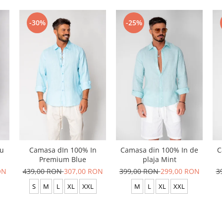
-30%
-25%
cu
Camasa dIn 100% In
Camasa din 100% In de
C
Premium Blue
plaja Mint
ON
439,00 RON
307,00 RON
399,00 RON
299,00 RON
3
S
M
L
XL
XXL
M
L
XL
XXL