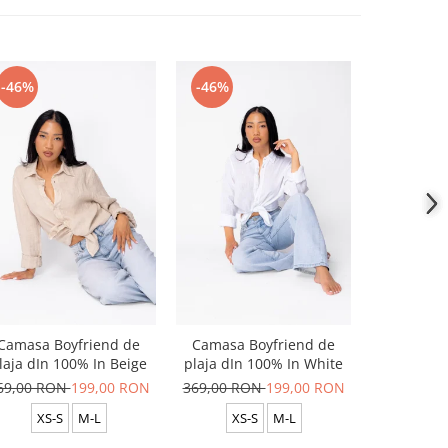
-46%
-46%
-46%
Camasa Boyfriend de
Camasa Boyfriend de
Camasa B
laja dIn 100% In Beige
plaja dIn 100% In White
plaja dIn
69,00 RON
199,00 RON
369,00 RON
199,00 RON
369,00 R
XS-S
M-L
XS-S
M-L
XS-