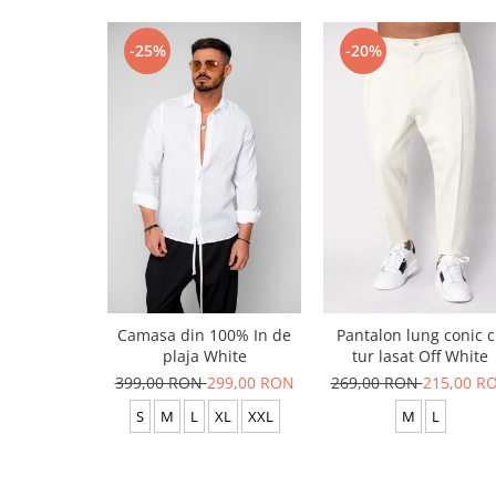
-25%
-20%
Camasa din 100% In de
Pantalon lung conic 
plaja White
tur lasat Off White
399,00 RON
299,00 RON
269,00 RON
215,00 R
S
M
L
XL
XXL
M
L