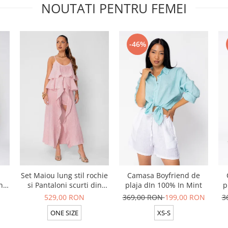
NOUTATI PENTRU FEMEI
-46%
Set Maiou lung stil rochie
Camasa Boyfriend de
n
si Pantaloni scurti din
plaja dIn 100% In Mint
p
t
100% in Rose
529,00 RON
369,00 RON
199,00 RON
3
ONE SIZE
XS-S