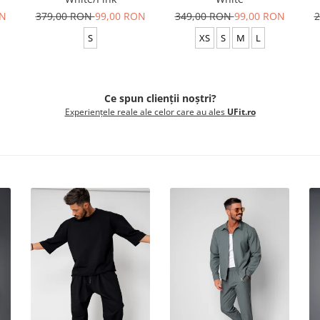
ON
379,00 RON
99,00 RON
349,00 RON
99,00 RON
2
S
XS
S
M
L
Ce spun clienții noștri?
Experiențele reale ale celor care au ales
UFit.ro