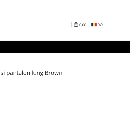
0,00
RO
si pantalon lung Brown