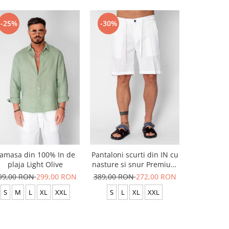
-25%
-30%
-20%
amasa din 100% In de
Pantaloni scurti din IN cu
Pantaloni
plaja Light Olive
nasture si snur Premium
usor c
Edition White
99,00 RON
299,00 RON
389,00 RON
272,00 RON
299,00 R
S
M
L
XL
XXL
S
L
XL
XXL
S