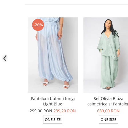
-20%
Pantaloni bufanti lungi
Set Olivia Bluza
Light Blue
asimetrica si Pantalo
lung din 100% in Ligh
299,00 RON
239,20 RON
639,00 RON
Olive
ONE SIZE
ONE SIZE