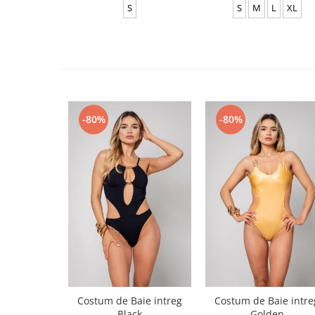
S
S
M
L
XL
-80%
-80%
Costum de Baie intreg
Costum de Baie intre
Black
Golden