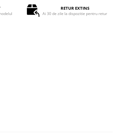
T
RETUR EXTINS
odelul
Ai 30 de zile la dispozitie pentru retur