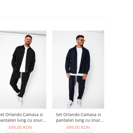
et Orlando Camasa si
Set Orlando Camasa si
Set Jachet
pantalon lung cu snur
pantalon lung cu snur
pantalon
Premium Black
Premium Navy
699,00 RON
699,00 RON
519