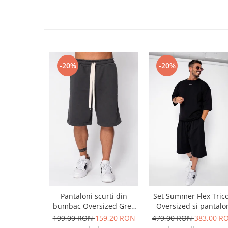
-20%
-20%
Pantaloni scurti din
Set Summer Flex Tric
bumbac Oversized Grey
Oversized si pantalo
Anthracite
scurt Baggy Black
199,00 RON
159,20 RON
479,00 RON
383,00 R