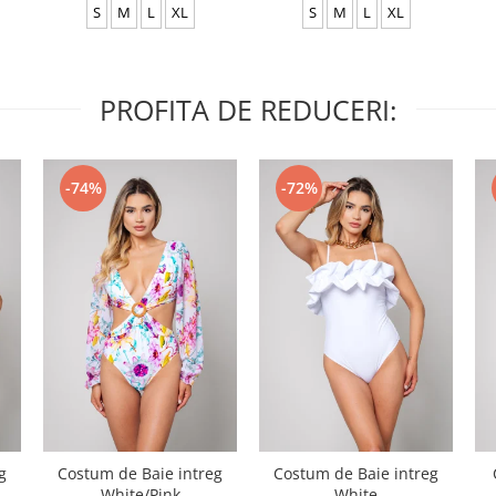
S
M
L
XL
S
M
L
XL
PROFITA DE REDUCERI:
-74%
-72%
g
Costum de Baie intreg
Costum de Baie intreg
White/Pink
White