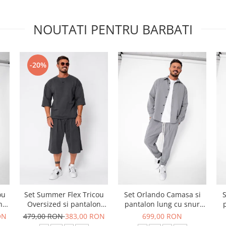
NOUTATI PENTRU BARBATI
-20%
ou
Set Summer Flex Tricou
Set Orlando Camasa si
S
n
Oversized si pantalon
pantalon lung cu snur
scurt Baggy Grey
Premium Grey
ON
479,00 RON
383,00 RON
699,00 RON
Anthracite