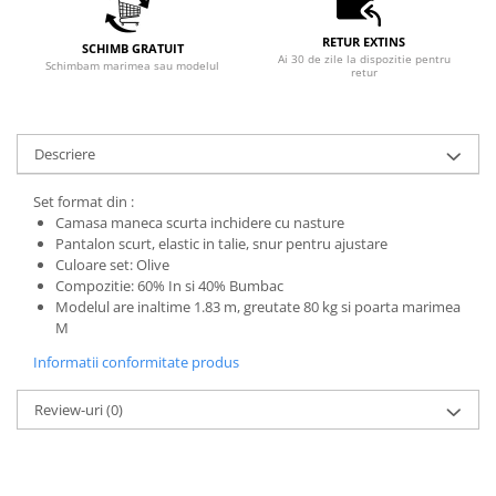
RETUR EXTINS
SCHIMB GRATUIT
Ai 30 de zile la dispozitie pentru
Schimbam marimea sau modelul
retur
Descriere
Set format din :
Camasa maneca scurta inchidere cu nasture
Pantalon scurt, elastic in talie, snur pentru ajustare
Culoare set: Olive
Compozitie: 60% In si 40% Bumbac
Modelul are inaltime 1.83 m, greutate 80 kg si poarta marimea
M
Informatii conformitate produs
Review-uri
(0)