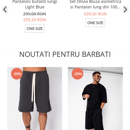
Pantaloni bufanti lungi
Set Olivia Bluza asimetrica
Light Blue
si Pantalon lung din 100%
in Light Olive
299,00 RON
639,00 RON
239,20 RON
ONE SIZE
ONE SIZE
NOUTATI PENTRU BARBATI
-20%
-20%