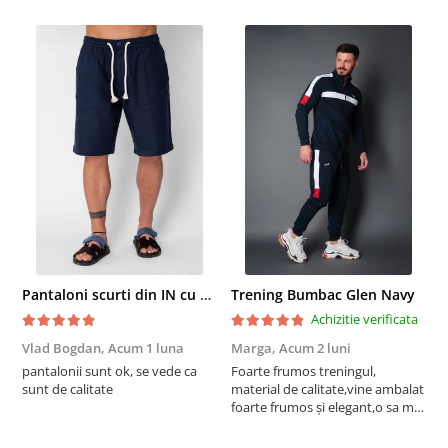
Pantaloni scurti din IN cu nasture si snur Navy
Trening Bumbac Glen Navy
Achizitie verificata
Vlad Bogdan,
Acum 1 luna
Marga,
Acum 2 luni
C
pantalonii sunt ok, se vede ca
Foarte frumos treningul,
B
sunt de calitate
material de calitate,vine ambalat
b
foarte frumos și elegant,o sa mai
r
comand,sânt foarte mulțumită.