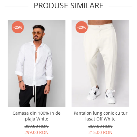
PRODUSE SIMILARE
-25%
-20%
Camasa din 100% In de
Pantalon lung conic cu tur
plaja White
lasat Off White
399,00 RON
269,00 RON
299,00 RON
215,00 RON