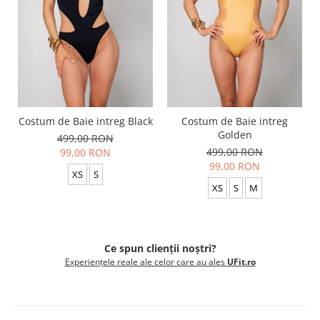
Costum de Baie intreg Black
Costum de Baie intreg
Golden
499,00 RON
499,00 RON
99,00 RON
99,00 RON
XS
S
XS
S
M
Ce spun clienții noștri?
Experiențele reale ale celor care au ales
UFit.ro