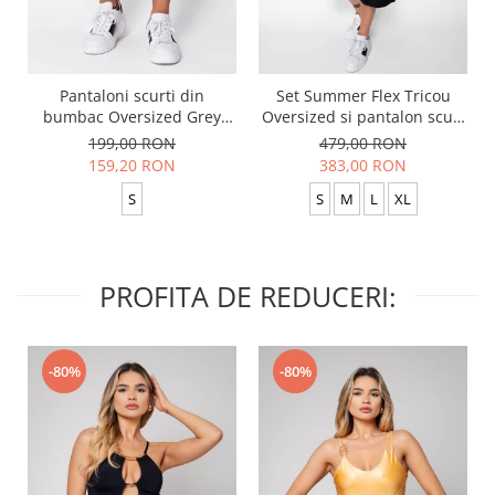
Pantaloni scurti din
Set Summer Flex Tricou
bumbac Oversized Grey
Oversized si pantalon scurt
Anthracite
Baggy Black
199,00 RON
479,00 RON
159,20 RON
383,00 RON
S
S
M
L
XL
PROFITA DE REDUCERI:
-80%
-80%