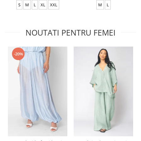
S
M
L
XL
XXL
M
L
NOUTATI PENTRU FEMEI
-20%