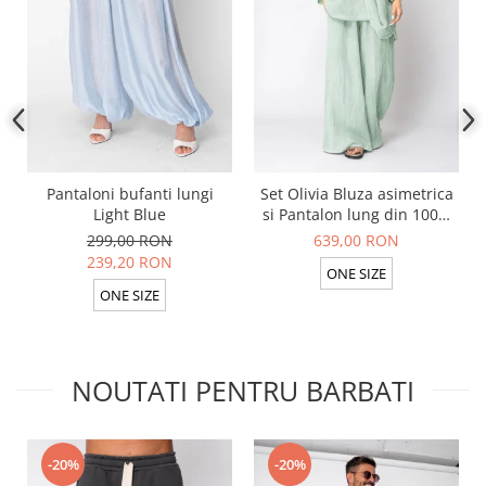
Pantaloni bufanti lungi
Set Olivia Bluza asimetrica
Light Blue
si Pantalon lung din 100%
in Light Olive
299,00 RON
639,00 RON
239,20 RON
ONE SIZE
ONE SIZE
NOUTATI PENTRU BARBATI
-20%
-20%