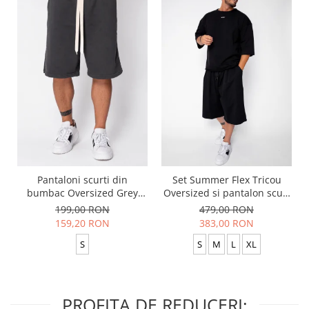
Pantaloni scurti din
Set Summer Flex Tricou
bumbac Oversized Grey
Oversized si pantalon scurt
Anthracite
Baggy Black
199,00 RON
479,00 RON
159,20 RON
383,00 RON
S
S
M
L
XL
PROFITA DE REDUCERI: