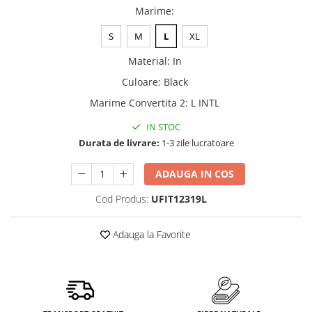
Marime
:
S
M
L
XL
Material
:
In
Culoare
:
Black
Marime Convertita 2
:
L INTL
IN STOC
Durata de livrare:
1-3 zile lucratoare
ADAUGA IN COS
Cod Produs:
UFIT12319L
Adauga la Favorite