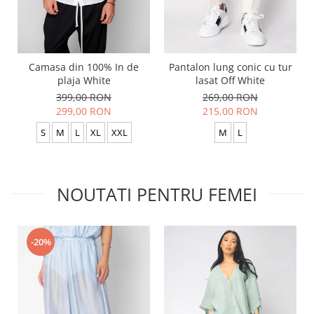
Camasa din 100% In de
Pantalon lung conic cu tur
plaja White
lasat Off White
399,00 RON
269,00 RON
299,00 RON
215,00 RON
S
M
L
XL
XXL
M
L
NOUTATI PENTRU FEMEI
-20%