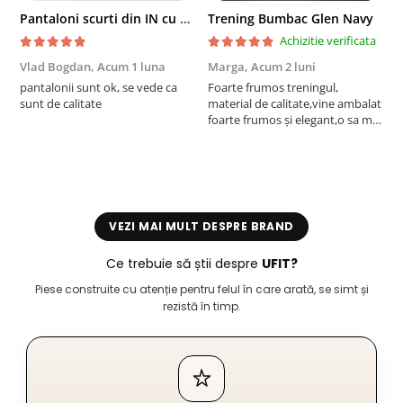
Pantaloni scurti din IN cu nasture si snur Navy
Trening Bumbac Glen Navy
Achizitie verificata
Vlad Bogdan,
Acum 1 luna
Marga,
Acum 2 luni
C
pantalonii sunt ok, se vede ca
Foarte frumos treningul,
B
sunt de calitate
material de calitate,vine ambalat
b
foarte frumos și elegant,o sa mai
r
comand,sânt foarte mulțumită.
VEZI MAI MULT DESPRE BRAND
Ce trebuie să știi despre
UFIT?
Piese construite cu atenție pentru felul în care arată, se simt și
rezistă în timp.