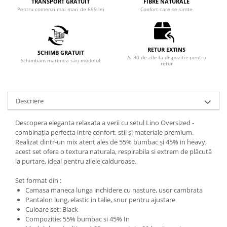
TRANSPORT GRATUIT
FIBRE NATURALE
Pentru comenzi mai mari de 699 lei
Confort care se simte
RETUR EXTINS
SCHIMB GRATUIT
Ai 30 de zile la dispozitie pentru
Schimbam marimea sau modelul
retur
Descriere
Descopera eleganta relaxata a verii cu setul Lino Oversized -
combinația perfecta intre confort, stil și materiale premium.
Realizat dintr-un mix atent ales de 55% bumbac și 45% in heavy,
acest set ofera o textura naturala, respirabila si extrem de plăcută
la purtare, ideal pentru zilele calduroase.
Set format din :
Camasa maneca lunga inchidere cu nasture, usor cambrata
Pantalon lung, elastic in talie, snur pentru ajustare
Culoare set: Black
Compozitie: 55% bumbac si 45% In