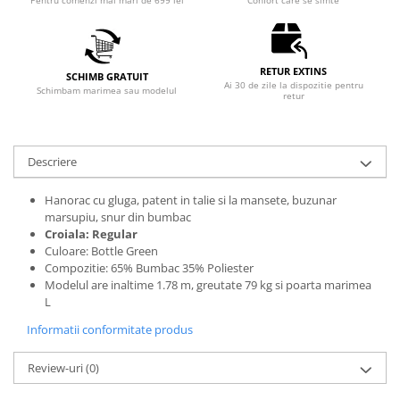
Pentru comenzi mai mari de 699 lei
Confort care se simte
RETUR EXTINS
SCHIMB GRATUIT
Ai 30 de zile la dispozitie pentru
Schimbam marimea sau modelul
retur
Descriere
Hanorac cu gluga, patent in talie si la mansete, buzunar
marsupiu, snur din bumbac
Croiala: Regular
Culoare: Bottle Green
Compozitie: 65% Bumbac 35% Poliester
Modelul are inaltime 1.78 m, greutate 79 kg si poarta marimea
L
Informatii conformitate produs
Review-uri
(0)