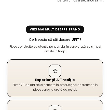
foarte frumos și elegant,o sa mai
r
comand,sânt foarte mulțumită.
VEZI MAI MULT DESPRE BRAND
Ce trebuie să știi despre
UFIT?
Piese construite cu atenție pentru felul în care arată, se simt și
rezistă în timp.
Experiență & Tradiție
Peste 20 de ani de experiență în producție, transformați în
piese care nu arată ca restul.