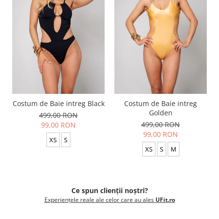
Costum de Baie intreg Black
Costum de Baie intreg
Golden
499,00 RON
499,00 RON
99,00 RON
99,00 RON
XS
S
XS
S
M
Ce spun clienții noștri?
Experiențele reale ale celor care au ales
UFit.ro