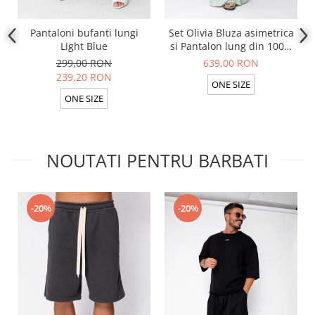
Pantaloni bufanti lungi
Set Olivia Bluza asimetrica
Light Blue
si Pantalon lung din 100%
in Light Olive
299,00 RON
639,00 RON
239,20 RON
ONE SIZE
ONE SIZE
NOUTATI PENTRU BARBATI
-20%
-20%