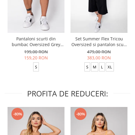
Pantaloni scurti din
Set Summer Flex Tricou
bumbac Oversized Grey
Oversized si pantalon scurt
Anthracite
Baggy Black
199,00 RON
479,00 RON
159,20 RON
383,00 RON
S
S
M
L
XL
PROFITA DE REDUCERI:
-80%
-80%