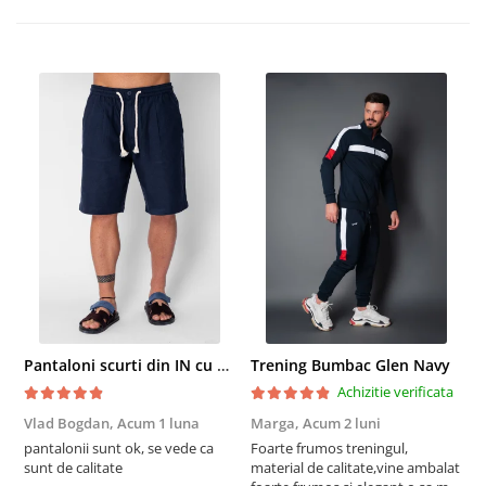
Pantaloni scurti din IN cu nasture si snur Navy
Trening Bumbac Glen Navy
Achizitie verificata
Vlad Bogdan,
Acum 1 luna
Marga,
Acum 2 luni
C
pantalonii sunt ok, se vede ca
Foarte frumos treningul,
B
sunt de calitate
material de calitate,vine ambalat
b