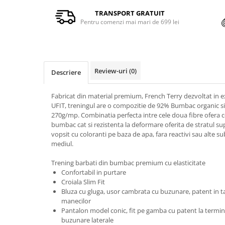
TRANSPORT GRATUIT
Pentru comenzi mai mari de 699 lei
Review-uri
(0)
Descriere
Fabricat din material premium, French Terry dezvoltat in e
UFIT, treningul are o compozitie de 92% Bumbac organic si
270g/mp. Combinatia perfecta intre cele doua fibre ofera c
bumbac cat si rezistenta la deformare oferita de stratul su
vopsit cu coloranti pe baza de apa, fara reactivi sau alte 
mediul.
Trening barbati din bumbac premium cu elasticitate
Confortabil in purtare
Croiala Slim Fit
Bluza cu gluga, usor cambrata cu buzunare, patent in ta
manecilor
Pantalon model conic, fit pe gamba cu patent la terminat
buzunare laterale