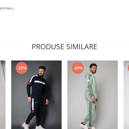
marimea L
PRODUSE SIMILARE
-20%
-25%