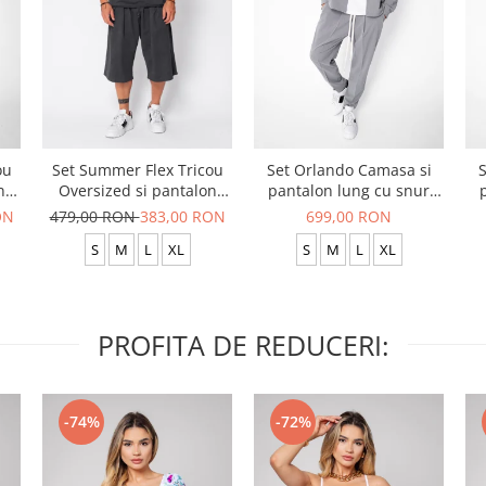
ou
Set Summer Flex Tricou
Set Orlando Camasa si
S
n
Oversized si pantalon
pantalon lung cu snur
scurt Baggy Grey
Premium Grey
ON
479,00 RON
383,00 RON
699,00 RON
Anthracite
S
M
L
XL
S
M
L
XL
PROFITA DE REDUCERI:
-74%
-72%