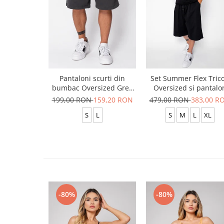
Pantaloni scurti din
Set Summer Flex Tric
bumbac Oversized Grey
Oversized si pantalo
Anthracite
scurt Baggy Black
199,00 RON
159,20 RON
479,00 RON
383,00 R
S
L
S
M
L
XL
-80%
-80%