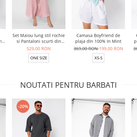
Set Maiou lung stil rochie
Camasa Boyfriend de
n
si Pantaloni scurti din
plaja dIn 100% In Mint
p
t
100% in Rose
529,00 RON
369,00 RON
199,00 RON
3
ONE SIZE
XS-S
NOUTATI PENTRU BARBATI
-20%