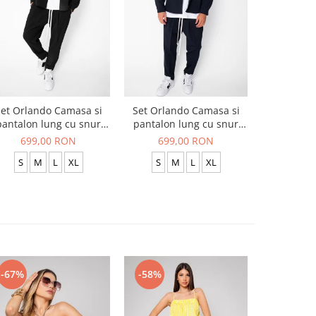
et Orlando Camasa si
Set Orlando Camasa si
Set Jachet
pantalon lung cu snur
pantalon lung cu snur
pantalon
Premium Black
Premium Navy
699,00 RON
699,00 RON
519
S
M
L
XL
S
M
L
XL
S
-67%
-58%