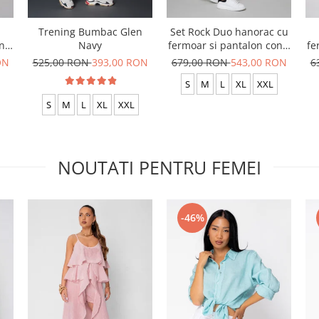
Trening Bumbac Glen
Set Rock Duo hanorac cu
nic
Navy
fermoar si pantalon conic
fe
Light Olive
ON
525,00 RON
393,00 RON
679,00 RON
543,00 RON
6
S
M
L
XL
XXL
S
M
L
XL
XXL
NOUTATI PENTRU FEMEI
-46%