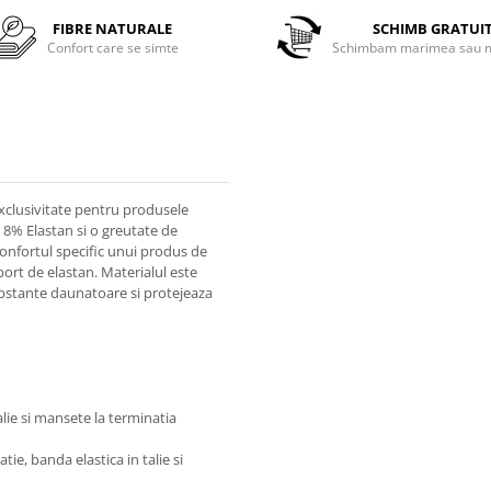
FIBRE NATURALE
SCHIMB GRATUI
Confort care se simte
Schimbam marimea sau m
xclusivitate pentru produsele
 8% Elastan si o greutate de
onfortul specific unui produs de
port de elastan. Materialul este
substante daunatoare si protejeaza
lie si mansete la terminatia
ie, banda elastica in talie si