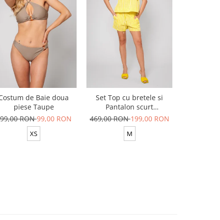
-54%
Costum de Baie doua
Set Top cu bretele si
Set Top si
piese Taupe
Pantalon scurt
din 100
Yellow/White
99,00 RON
99,00 RON
469,00 RON
199,00 RON
629,00 R
XS
M
XS-