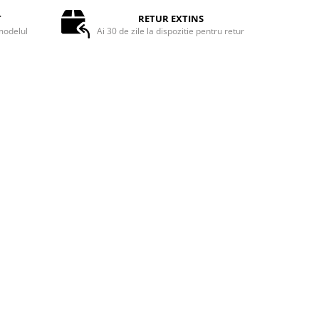
T
RETUR EXTINS
odelul
Ai 30 de zile la dispozitie pentru retur