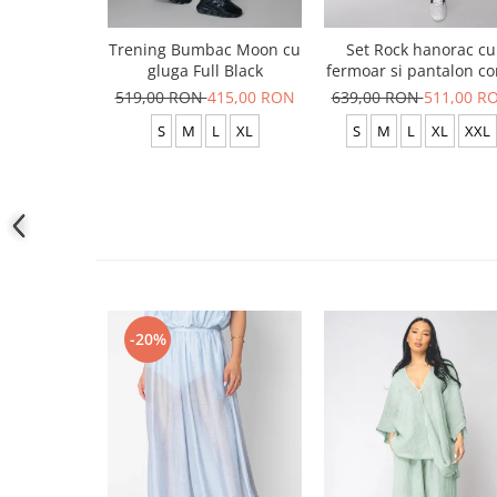
Trening Bumbac Moon cu
Set Rock hanorac cu
gluga Full Black
fermoar si pantalon co
New Black
519,00 RON
415,00 RON
639,00 RON
511,00 R
S
M
L
XL
S
M
L
XL
XXL
-20%