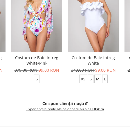
g
Costum de Baie intreg
Costum de Baie intreg
White/Pink
White
ON
379,00 RON
99,00 RON
349,00 RON
99,00 RON
2
S
XS
S
M
L
Ce spun clienții noștri?
Experiențele reale ale celor care au ales
UFit.ro