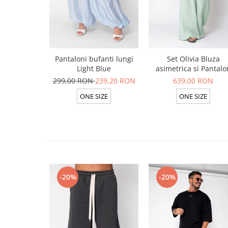
Pantaloni bufanti lungi
Set Olivia Bluza
Light Blue
asimetrica si Pantalo
lung din 100% in Ligh
299,00 RON
239,20 RON
639,00 RON
Olive
ONE SIZE
ONE SIZE
-20%
-20%