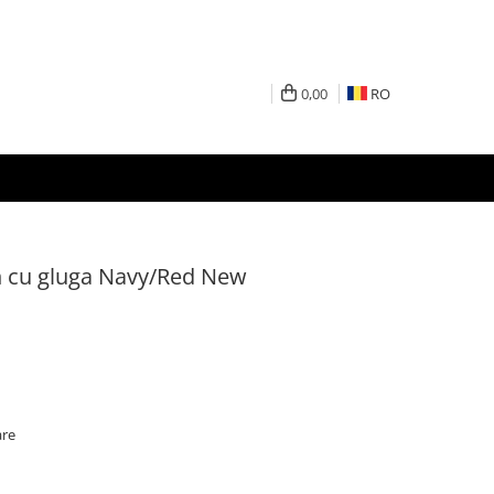
0,00
RO
 cu gluga Navy/Red New
are