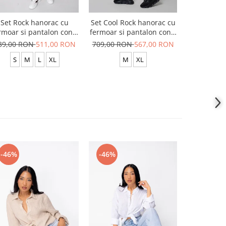
Set Rock hanorac cu
Set Cool Rock hanorac cu
Set Hanora
rmoar si pantalon conic
fermoar si pantalon conic
Pantalon 
New Grey Antracite
New Black
Corduroy
39,00 RON
511,00 RON
709,00 RON
567,00 RON
859,00 R
S
M
L
XL
M
XL
S
-46%
-46%
-46%