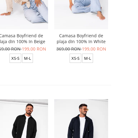
Camasa Boyfriend de
Camasa Boyfriend de
Camasa B
laja dIn 100% In Beige
plaja dIn 100% In White
plaja dIn
69,00 RON
199,00 RON
369,00 RON
199,00 RON
369,00 R
XS-S
M-L
XS-S
M-L
XS-