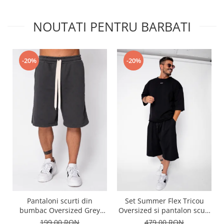
NOUTATI PENTRU BARBATI
-20%
-20%
Pantaloni scurti din
Set Summer Flex Tricou
bumbac Oversized Grey
Oversized si pantalon scurt
Anthracite
Baggy Black
199,00 RON
479,00 RON