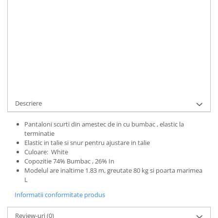
STOC EPUIZAT
Durata de livrare:
1-3 zile lucratoare
ALERTA STOC
Cod Produs:
UFIT12341M
Adauga la Favorite
Descriere
Pantaloni scurti din amestec de in cu bumbac , elastic la
terminatie
Elastic in talie si snur pentru ajustare in talie
Culoare: White
Copozitie 74% Bumbac , 26% In
Modelul are inaltime 1.83 m, greutate 80 kg si poarta marimea
L
Informatii conformitate produs
Review-uri
(0)