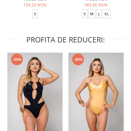
159,20 RON
383,00 RON
S
S
M
L
XL
PROFITA DE REDUCERI:
-80%
-80%