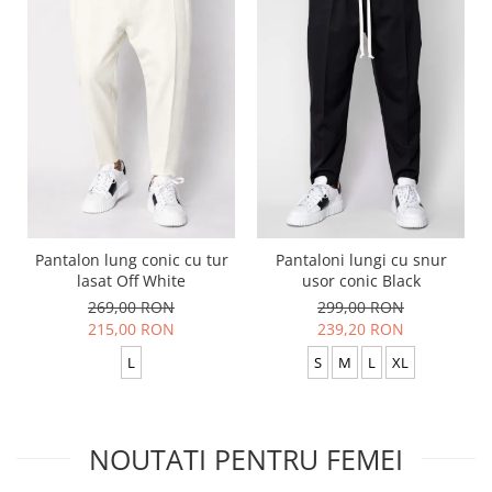
Pantalon lung conic cu tur
Pantaloni lungi cu snur
lasat Off White
usor conic Black
269,00 RON
299,00 RON
215,00 RON
239,20 RON
L
S
M
L
XL
NOUTATI PENTRU FEMEI