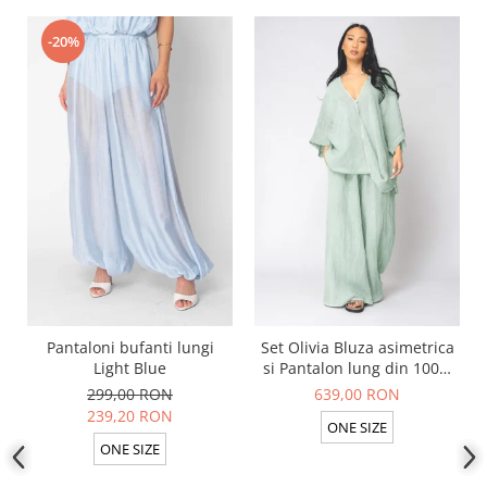
-20%
Pantaloni bufanti lungi
Set Olivia Bluza asimetrica
Light Blue
si Pantalon lung din 100%
in Light Olive
299,00 RON
639,00 RON
239,20 RON
ONE SIZE
ONE SIZE