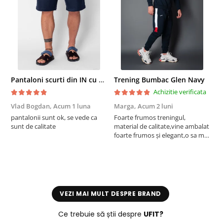
Pantaloni scurti din IN cu nasture si snur Navy
Trening Bumbac Glen Navy
Achizitie verificata
Vlad Bogdan,
Acum 1 luna
Marga,
Acum 2 luni
C
pantalonii sunt ok, se vede ca
Foarte frumos treningul,
B
sunt de calitate
material de calitate,vine ambalat
b
foarte frumos și elegant,o sa mai
r
comand,sânt foarte mulțumită.
VEZI MAI MULT DESPRE BRAND
Ce trebuie să știi despre
UFIT?