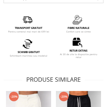
TRANSPORT GRATUIT
FIBRE NATURALE
Pentru comenzi mai mari de 699 lei
Confort care se simte
RETUR EXTINS
SCHIMB GRATUIT
Ai 30 de zile la dispozitie pentru
Schimbam marimea sau modelul
retur
PRODUSE SIMILARE
-20%
-20%