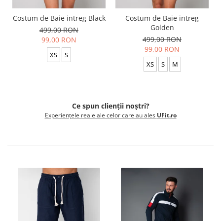
Costum de Baie intreg Black
Costum de Baie intreg
Golden
499,00 RON
499,00 RON
99,00 RON
99,00 RON
XS
S
XS
S
M
Ce spun clienții noștri?
Experiențele reale ale celor care au ales
UFit.ro