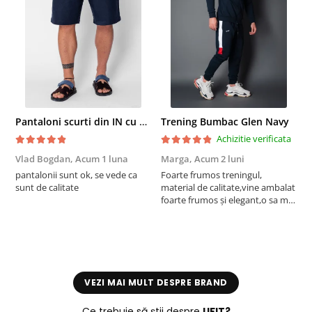
Pantaloni scurti din IN cu nasture si snur Navy
Trening Bumbac Glen Navy
Achizitie verificata
Vlad Bogdan,
Acum 1 luna
Marga,
Acum 2 luni
C
pantalonii sunt ok, se vede ca
Foarte frumos treningul,
B
sunt de calitate
material de calitate,vine ambalat
b
foarte frumos și elegant,o sa mai
r
comand,sânt foarte mulțumită.
VEZI MAI MULT DESPRE BRAND
Ce trebuie să știi despre
UFIT?