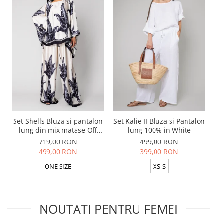
Set Shells Bluza si pantalon
Set Kalie II Bluza si Pantalon
lung din mix matase Off
lung 100% in White
White/ Black
719,00 RON
499,00 RON
499,00 RON
399,00 RON
ONE SIZE
XS-S
NOUTATI PENTRU FEMEI