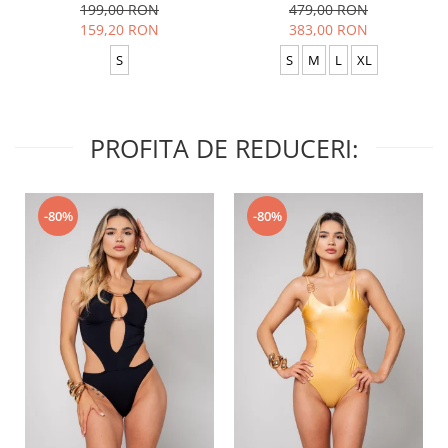
Anthracite
Baggy Black
199,00 RON
479,00 RON
159,20 RON
383,00 RON
S
S
M
L
XL
PROFITA DE REDUCERI:
-80%
-80%