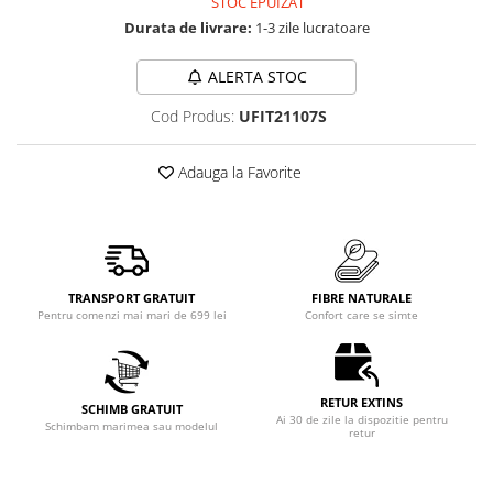
STOC EPUIZAT
Durata de livrare:
1-3 zile lucratoare
ALERTA STOC
Cod Produs:
UFIT21107S
Adauga la Favorite
TRANSPORT GRATUIT
FIBRE NATURALE
Pentru comenzi mai mari de 699 lei
Confort care se simte
RETUR EXTINS
SCHIMB GRATUIT
Ai 30 de zile la dispozitie pentru
Schimbam marimea sau modelul
retur