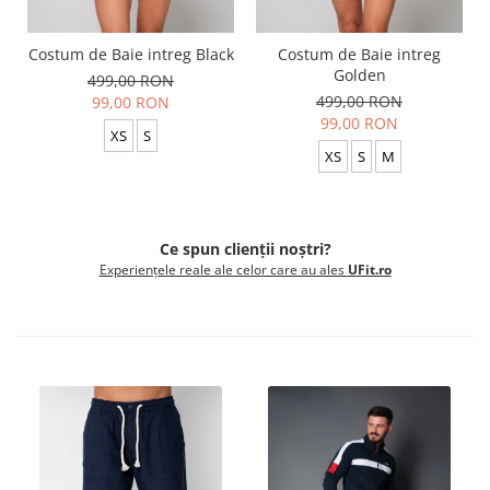
Costum de Baie intreg Black
Costum de Baie intreg
Golden
499,00 RON
499,00 RON
99,00 RON
99,00 RON
XS
S
XS
S
M
Ce spun clienții noștri?
Experiențele reale ale celor care au ales
UFit.ro