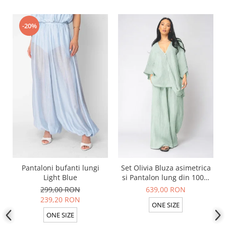
-20%
Pantaloni bufanti lungi
Set Olivia Bluza asimetrica
Light Blue
si Pantalon lung din 100%
in Light Olive
299,00 RON
639,00 RON
239,20 RON
ONE SIZE
ONE SIZE