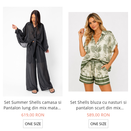
Set Summer Shells camasa si
Set Shells bluza cu nasturi si
Pantalon lung din mix matase
pantalon scurt din mix
Black
matase Off White/Green
619,00 RON
589,00 RON
ONE SIZE
ONE SIZE