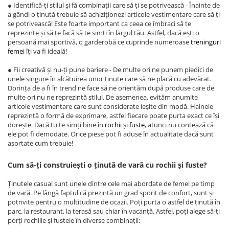
● Identifică-ți stilul și fă combinații care să ți se potrivească - Înainte de
a gândi o ținută trebuie să achiziționezi articole vestimentare care să ți
se potrivească! Este foarte important ca ceea ce îmbraci să te
reprezinte și să te facă să te simți în largul tău. Astfel, dacă ești o
persoană mai sportivă, o garderobă ce cuprinde numeroase
treninguri
femei
îți va fi ideală!
● Fii creativă și nu-ți pune bariere - De multe ori ne punem piedici de
unele singure în alcătuirea unor ținute care să ne placă cu adevărat.
Dorința de a fi în trend ne face să ne orientăm după produse care de
multe ori nu ne reprezintă stilul. De asemenea, evităm anumite
articole vestimentare care sunt considerate ieșite din modă. Hainele
reprezintă o formă de exprimare, astfel fiecare poate purta exact ce își
dorește. Dacă tu te simți bine în
rochii și fuste
, atunci nu contează că
ele pot fi demodate. Orice piese pot fi aduse în actualitate dacă sunt
asortate cum trebuie!
Cum să-ți construiești o ținută de vară cu rochii și fuste?
Ținutele casual sunt unele dintre cele mai abordate de femei pe timp
de vară. Pe lângă faptul că prezintă un grad sporit de confort, sunt și
potrivite pentru o multitudine de ocazii. Poți purta o astfel de ținută în
parc, la restaurant, la terasă sau chiar în vacanță. Astfel, poți alege să-ți
porți rochiile și fustele în diverse combinații: