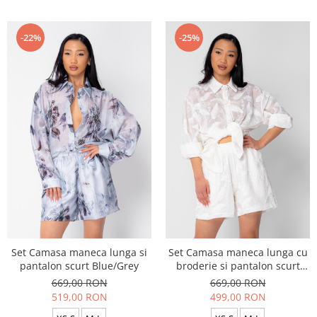
-22%
-25%
Set Camasa maneca lunga si
Set Camasa maneca lunga cu
pantalon scurt Blue/Grey
broderie si pantalon scurt
White
669,00 RON
669,00 RON
519,00 RON
499,00 RON