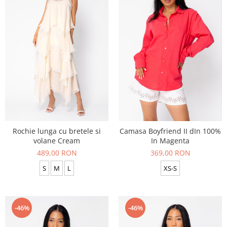
Rochie lunga cu bretele si
Camasa Boyfriend II dIn 100%
volane Cream
In Magenta
489,00 RON
369,00 RON
S
M
L
XS-S
-46%
-46%