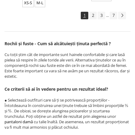
XS-S
M-L
1
2
3
7
...
Rochii și fuste - Cum să alcătuiești ținuta perfectă ?
Cu toții știm cât de importante sunt hainele confortabile și care lasă
pielea să respire în zilele toride ale verii. Alternativa ținutelor ce au în
componență rochii sau fuste este din ce în ce mai abordată de femei.
Este foarte important ca vara să ne axăm pe un rezultat răcoros, dar și
estetic.
Ce criterii să ai în vedere pentru un rezultat ideal?
● Selectează outfituri care să ți se potrivească proporțiilor -
Întotdeauna în construirea unei ținute trebuie să îmbini proporțiile ⅓
și ⅔ . De obicei, se dorește alungirea picioarelor și scurtarea
trunchiului. Poți obține un astfel de rezultat prin alegerea unor
pantaloni damă
cu talie înaltă. De asemenea, un rezultat proporționat
va fi mult mai armonios și plăcut ochiului.