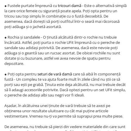
● Fustele purtate împreună cu
tricouri damă
- Este o alternativă simplă
la care orice femeie cu siguranță poate apela. Poți opta pentru un
tricou sau top simplu în combinație cu o fustă deosebită. De
asemenea, dacă dorești să porți outfitul într-o seară mai răcoroasă
poți adăuga și o jachetă asortată.
● Rochia și sandalele - O ținută alcătuită dintr-o rochie nu trebuie
încărcată. Astfel, poți purta o rochie UFit împreună cu o pereche de
sandale sau adidași potrivită. De asemenea, dacă este nevoie poți
adăuga și o geantă sau un rucsac asortat. De obicei rochiile nu sunt
dotate și cu buzunare, astfel vei avea nevoie de spațiu pentru
depozitare.
● Poți opta pentru
seturi de vară damă
care să aibă în componență
fustă - Un compleu te va ajuta foarte mult în zilele când nu știi ce să
porți sau ești pe grabă. Ținuta este deja alcătuită, nu mai trebuie decât
să îi adaugi accesoriile potrivite. Dacă optezi pentru un set UFit simplu,
o pereche de adidași albi sau negri vor fi ideali.
Așadar, în alcătuirea unei ținute de vară trebuie să te axezi pe
obținerea unor rezultate uluitoare cu cât mai puține articole
vestimentare. Vremea nu-ți va permite să suprapui prea multe piese.
De asemenea, nu trebuie să pierzi din vedere materialele din care sunt