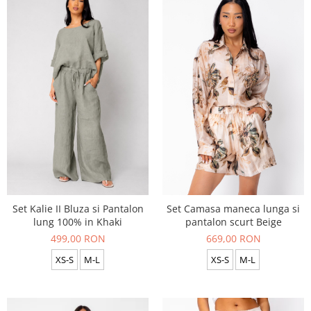
Set Kalie II Bluza si Pantalon
Set Camasa maneca lunga si
lung 100% in Khaki
pantalon scurt Beige
499,00 RON
669,00 RON
XS-S
M-L
XS-S
M-L