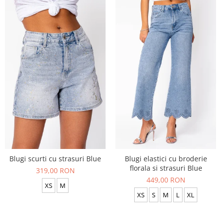
Blugi scurti cu strasuri Blue
Blugi elastici cu broderie
florala si strasuri Blue
319,00 RON
449,00 RON
XS
M
XS
S
M
L
XL