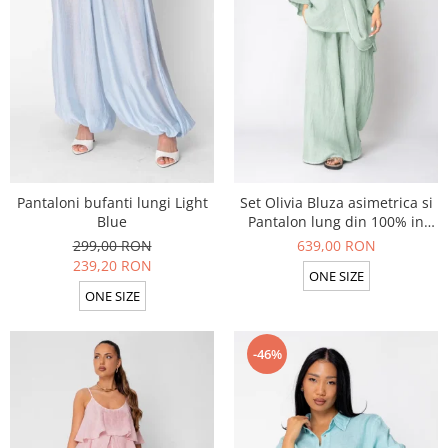
Colanti si Bustiere
Seturi de Vara
Lenjerie modelatoare
Produse din IN
Seturi de Vara
Costume de baie
Pantaloni scurti
Ochelari de Soare
Produse din IN
Costume de baie
Accesorii
Pantaloni bufanti lungi Light
Set Olivia Bluza asimetrica si
Blue
Pantalon lung din 100% in
Light Olive
299,00 RON
639,00 RON
239,20 RON
ONE SIZE
ONE SIZE
-46%