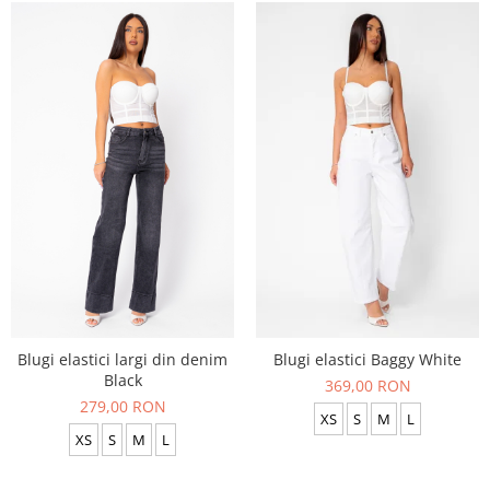
Blugi elastici largi din denim
Blugi elastici Baggy White
Black
369,00 RON
279,00 RON
XS
S
M
L
XS
S
M
L