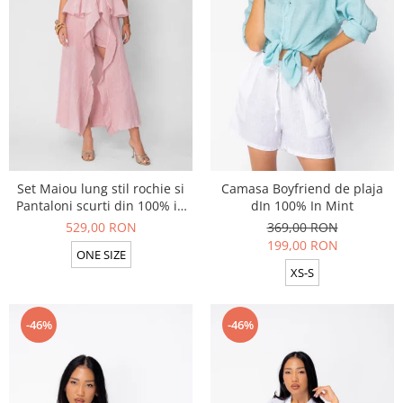
Set Maiou lung stil rochie si
Camasa Boyfriend de plaja
Pantaloni scurti din 100% in
dIn 100% In Mint
Rose
529,00 RON
369,00 RON
199,00 RON
ONE SIZE
XS-S
-46%
-46%