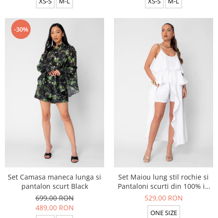
XS-S
M-L
XS-S
M-L
-30%
Set Camasa maneca lunga si
Set Maiou lung stil rochie si
pantalon scurt Black
Pantaloni scurti din 100% in
White
699,00 RON
529,00 RON
489,00 RON
ONE SIZE