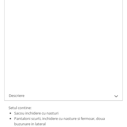
XS
S
M
L
Material
:
In
Culoare
:
Rose
Marime Convertita 2
:
S INTL
IN STOC
Durata de livrare:
1-3 zile lucratoare
ADAUGA IN COS
Cod Produs:
UFIT21747S
Descriere
Setul contine:
Sacou inchidere cu nasturi
Pantaloni scurti, inchidere cu nasture si fermoar, doua
buzunare in lateral