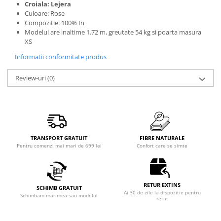
Croiala: Lejera
Culoare: Rose
Compozitie: 100% In
Modelul are inaltime 1.72 m, greutate 54 kg si poarta masura
XS
Informatii conformitate produs
Review-uri
(0)
TRANSPORT GRATUIT
FIBRE NATURALE
Pentru comenzi mai mari de 699 lei
Confort care se simte
RETUR EXTINS
SCHIMB GRATUIT
Ai 30 de zile la dispozitie pentru
Schimbam marimea sau modelul
retur