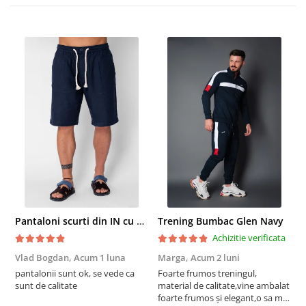
Pantaloni scurti din IN cu nasture si snur Navy
Trening Bumbac Glen Navy
Achizitie verificata
Vlad Bogdan,
Acum 1 luna
Marga,
Acum 2 luni
C
pantalonii sunt ok, se vede ca
Foarte frumos treningul,
B
sunt de calitate
material de calitate,vine ambalat
b
foarte frumos și elegant,o sa mai
r