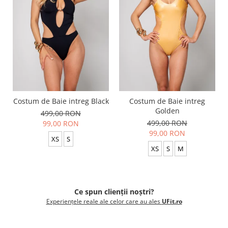
Costum de Baie intreg Black
Costum de Baie intreg
Golden
499,00 RON
499,00 RON
99,00 RON
99,00 RON
XS
S
XS
S
M
Ce spun clienții noștri?
Experiențele reale ale celor care au ales
UFit.ro