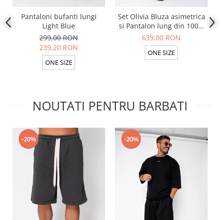
Pantaloni bufanti lungi
Set Olivia Bluza asimetrica
Light Blue
si Pantalon lung din 100%
in Light Olive
299,00 RON
639,00 RON
239,20 RON
ONE SIZE
ONE SIZE
NOUTATI PENTRU BARBATI
-20%
-20%