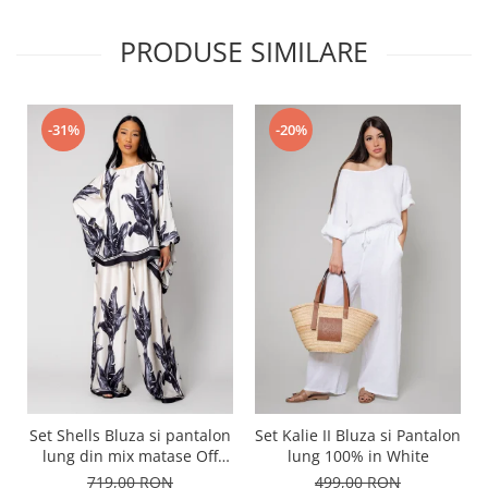
PRODUSE SIMILARE
-31%
-20%
Set Shells Bluza si pantalon
Set Kalie II Bluza si Pantalon
lung din mix matase Off
lung 100% in White
White/ Black
719,00 RON
499,00 RON