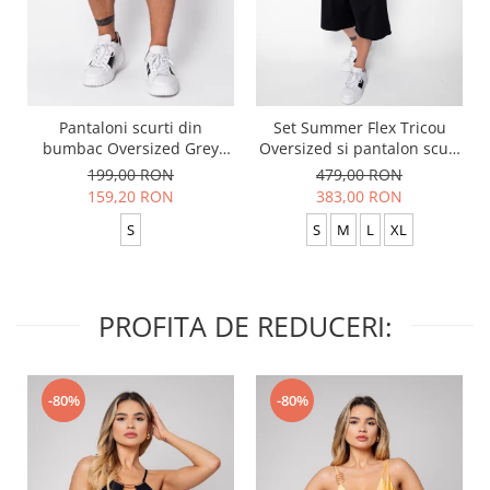
Pantaloni scurti din
Set Summer Flex Tricou
bumbac Oversized Grey
Oversized si pantalon scurt
Anthracite
Baggy Black
199,00 RON
479,00 RON
159,20 RON
383,00 RON
S
S
M
L
XL
PROFITA DE REDUCERI:
-80%
-80%