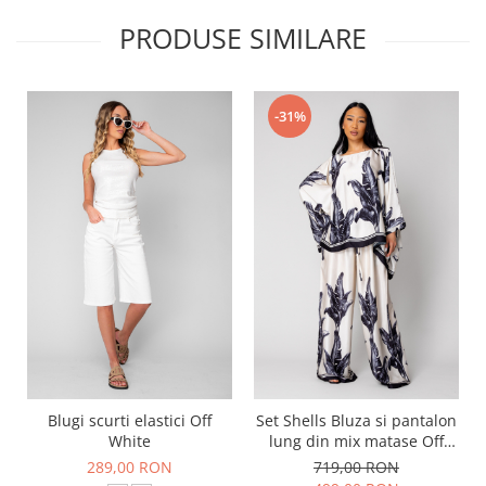
PRODUSE SIMILARE
-31%
Blugi scurti elastici Off
Set Shells Bluza si pantalon
White
lung din mix matase Off
White/ Black
289,00 RON
719,00 RON