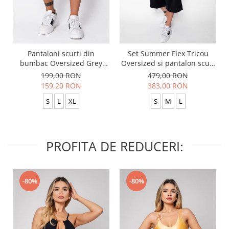
Pantaloni scurti din
Set Summer Flex Tricou
bumbac Oversized Grey
Oversized si pantalon scurt
Anthracite
Baggy Black
199,00 RON
479,00 RON
159,20 RON
383,00 RON
S
L
XL
S
M
L
PROFITA DE REDUCERI:
-80%
-80%