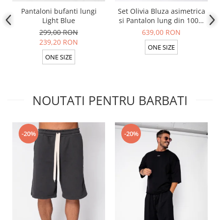
Pantaloni bufanti lungi
Set Olivia Bluza asimetrica
Light Blue
si Pantalon lung din 100%
in Light Olive
299,00 RON
639,00 RON
239,20 RON
ONE SIZE
ONE SIZE
NOUTATI PENTRU BARBATI
-20%
-20%