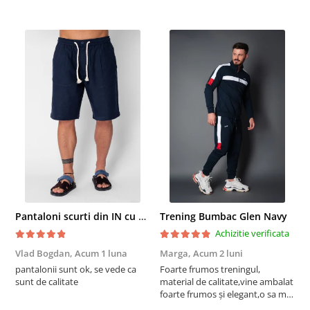
Pantaloni scurti din IN cu nasture si snur Navy
Trening Bumbac Glen Navy
Achizitie verificata
Vlad Bogdan,
Acum 1 luna
Marga,
Acum 2 luni
C
pantalonii sunt ok, se vede ca
Foarte frumos treningul,
B
sunt de calitate
material de calitate,vine ambalat
b
foarte frumos și elegant,o sa mai
r
comand,sânt foarte mulțumită.