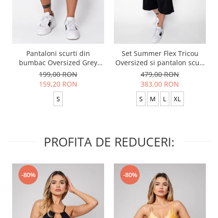
Pantaloni scurti din
Set Summer Flex Tricou
bumbac Oversized Grey
Oversized si pantalon scurt
Anthracite
Baggy Black
199,00 RON
479,00 RON
159,20 RON
383,00 RON
S
S
M
L
XL
PROFITA DE REDUCERI:
-80%
-80%