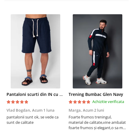
Pantaloni scurti din IN cu nasture si snur Navy
Trening Bumbac Glen Navy
Achizitie verificata
Vlad Bogdan,
Acum 1 luna
Marga,
Acum 2 luni
C
pantalonii sunt ok, se vede ca
Foarte frumos treningul,
B
sunt de calitate
material de calitate,vine ambalat
b
foarte frumos și elegant,o sa mai
r
comand,sânt foarte mulțumită.