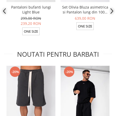
Pantaloni bufanti lungi
Set Olivia Bluza asimetrica
Light Blue
si Pantalon lung din 100%
in Light Olive
299,00 RON
639,00 RON
239,20 RON
ONE SIZE
ONE SIZE
NOUTATI PENTRU BARBATI
-20%
-20%