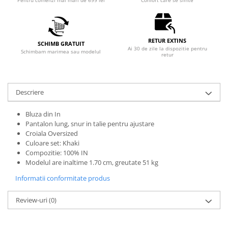
Pentru comenzi mai mari de 699 lei
Confort care se simte
RETUR EXTINS
SCHIMB GRATUIT
Ai 30 de zile la dispozitie pentru
Schimbam marimea sau modelul
retur
Descriere
Bluza din In
Pantalon lung, snur in talie pentru ajustare
Croiala Oversized
Culoare set: Khaki
Compozitie: 100% IN
Modelul are inaltime 1.70 cm, greutate 51 kg
Informatii conformitate produs
Review-uri
(0)