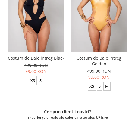
Costum de Baie intreg Black
Costum de Baie intreg
Golden
499,00 RON
499,00 RON
99,00 RON
99,00 RON
XS
S
XS
S
M
Ce spun clienții noștri?
Experiențele reale ale celor care au ales
UFit.ro