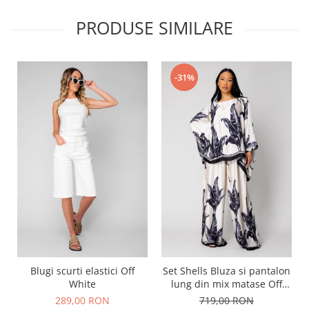
PRODUSE SIMILARE
-31%
Blugi scurti elastici Off
Set Shells Bluza si pantalon
White
lung din mix matase Off
White/ Black
289,00 RON
719,00 RON