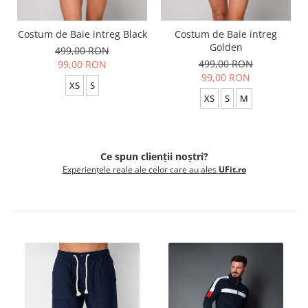
Costum de Baie intreg Black
Costum de Baie intreg
Golden
499,00 RON
499,00 RON
99,00 RON
99,00 RON
XS
S
XS
S
M
Ce spun clienții noștri?
Experiențele reale ale celor care au ales
UFit.ro