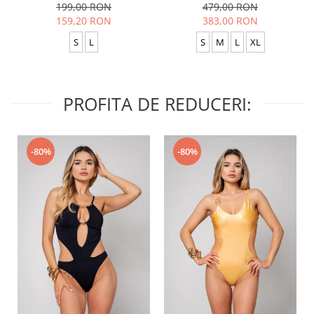
Anthracite
Baggy Black
199,00 RON
479,00 RON
159,20 RON
383,00 RON
S
L
S
M
L
XL
PROFITA DE REDUCERI:
-80%
-80%