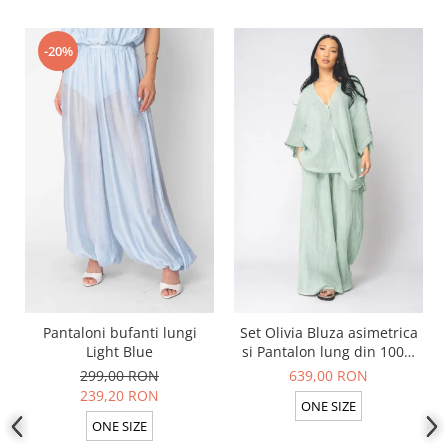
-20%
Pantaloni bufanti lungi
Set Olivia Bluza asimetrica
Light Blue
si Pantalon lung din 100%
in Light Olive
299,00 RON
639,00 RON
239,20 RON
ONE SIZE
ONE SIZE