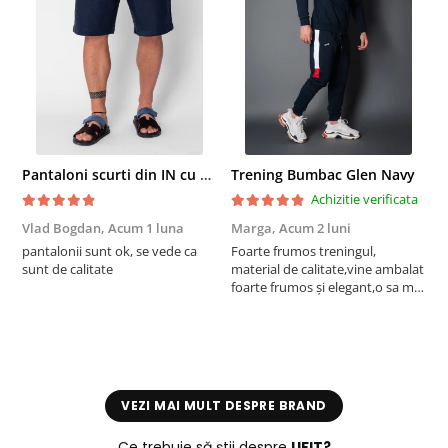
Pantaloni scurti din IN cu nasture si snur Navy
Trening Bumbac Glen Navy
Achizitie verificata
Vlad Bogdan,
Acum 1 luna
Marga,
Acum 2 luni
C
pantalonii sunt ok, se vede ca
Foarte frumos treningul,
B
sunt de calitate
material de calitate,vine ambalat
b
foarte frumos și elegant,o sa mai
r
comand,sânt foarte mulțumită.
VEZI MAI MULT DESPRE BRAND
Ce trebuie să știi despre
UFIT?