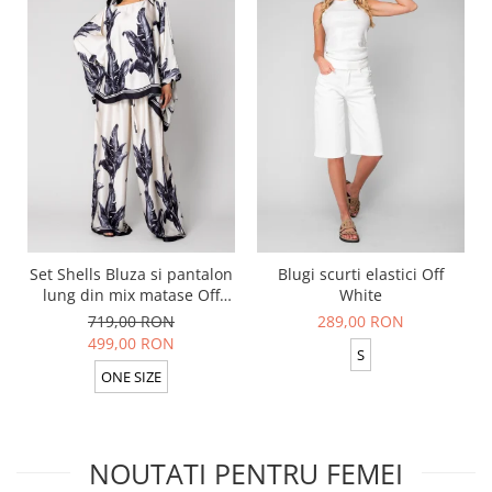
Set Shells Bluza si pantalon
Blugi scurti elastici Off
lung din mix matase Off
White
White/ Black
719,00 RON
289,00 RON
499,00 RON
S
ONE SIZE
NOUTATI PENTRU FEMEI