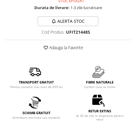
STOC EPUIZAT
Durata de livrare:
1-3 zile lucratoare
ALERTA STOC
Cod Produs:
UFIT21448S
Adauga la Favorite
TRANSPORT GRATUIT
FIBRE NATURALE
Pentru comenzi mai mari de 699 lei
Confort care se simte
RETUR EXTINS
SCHIMB GRATUIT
Ai 30 de zile la dispozitie pentru
Schimbam marimea sau modelul
retur