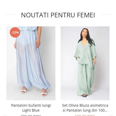
NOUTATI PENTRU FEMEI
-20%
Pantaloni bufanti lungi
Set Olivia Bluza asimetrica
Light Blue
si Pantalon lung din 100%
in Light Olive