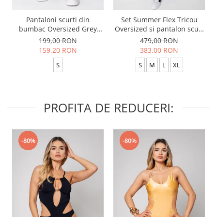
Pantaloni scurti din
Set Summer Flex Tricou
bumbac Oversized Grey
Oversized si pantalon scurt
Anthracite
Baggy Black
199,00 RON
479,00 RON
159,20 RON
383,00 RON
S
S
M
L
XL
PROFITA DE REDUCERI:
-80%
-80%