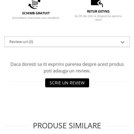
RETUR EXTINS
SCHIMB GRATUIT
Ai 30 de zile la dispozitie pentru
Schimbam marimea sau modelul
retur
Review-uri
(0)
Daca doresti sa iti exprimi parerea despre acest produs
poti adauga un review.
SCRIE UN REVIEW
PRODUSE SIMILARE