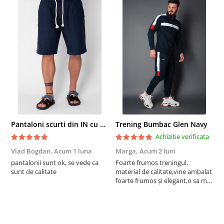
Pantaloni scurti din IN cu nasture si snur Navy
Trening Bumbac Glen Navy
Achizitie verificata
Vlad Bogdan,
Acum 1 luna
Marga,
Acum 2 luni
C
pantalonii sunt ok, se vede ca
Foarte frumos treningul,
B
sunt de calitate
material de calitate,vine ambalat
b
foarte frumos și elegant,o sa mai
r
comand,sânt foarte mulțumită.