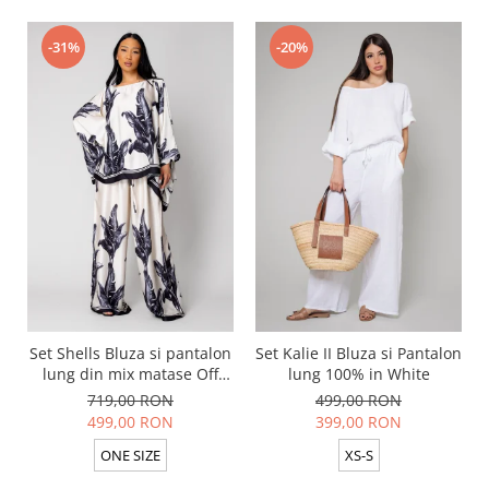
-31%
-20%
Set Shells Bluza si pantalon
Set Kalie II Bluza si Pantalon
lung din mix matase Off
lung 100% in White
White/ Black
719,00 RON
499,00 RON
499,00 RON
399,00 RON
ONE SIZE
XS-S